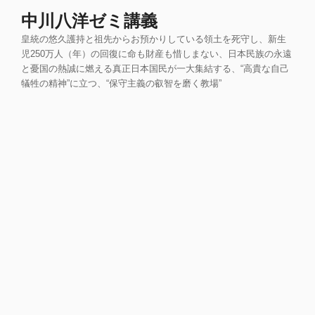
コ
中川八洋ゼミ講義
ン
皇統の悠久護持と祖先からお預かりしている領土を死守し、新生
テ
児250万人（年）の回復に命も財産も惜しまない、日本民族の永遠
ン
と憂国の熱誠に燃える真正日本国民が一大集結する、“高貴な自己
ツ
犠牲の精神”に立つ、“保守主義の叡智を磨く教場”
へ
ス
キ
ッ
プ