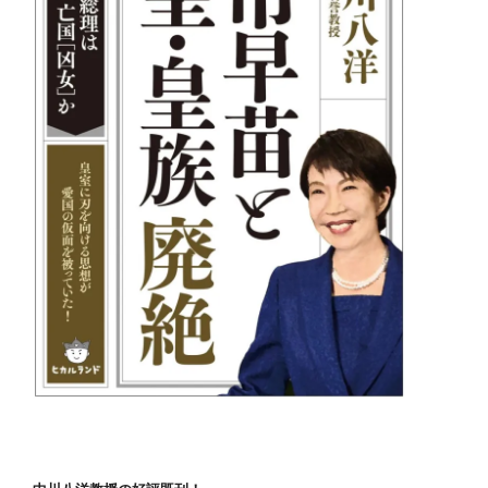
き
日
本”を
快
楽
す
る“中
共
「利
権」
屋”小
池
百
合
子
は、
地
震
が