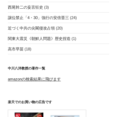
西尾幹二の妄言狂史
(3)
譲位禁止「4・30」強行の安倍晋三
(24)
近づく中共の尖閣侵攻占領
(20)
関東大震災《朝鮮人問題》歴史捏造
(1)
高市早苗
(18)
中川八洋教授の著作一覧
amazonの検索結果に飛びます
楽天でのお買い物の広告です