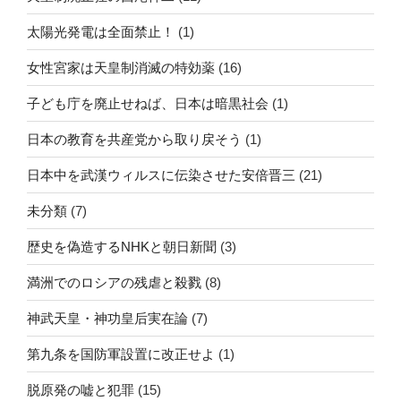
太陽光発電は全面禁止！
(1)
女性宮家は天皇制消滅の特効薬
(16)
子ども庁を廃止せねば、日本は暗黒社会
(1)
日本の教育を共産党から取り戻そう
(1)
日本中を武漢ウィルスに伝染させた安倍晋三
(21)
未分類
(7)
歴史を偽造するNHKと朝日新聞
(3)
満洲でのロシアの残虐と殺戮
(8)
神武天皇・神功皇后実在論
(7)
第九条を国防軍設置に改正せよ
(1)
脱原発の嘘と犯罪
(15)