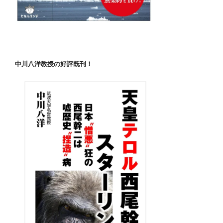
し
い
共
産
党
系“脱
中川八洋教授の好評既刊！
原
発”狂
￼”
の