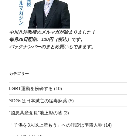
中川八洋教授のメルマガが始まりました！
毎月26日配信
、110円（税込）です。
バックナンバーのまとめ買いもできます。
カテゴリー
LGBT運動を粉砕する
(10)
SDGsは日本滅亡の猛毒麻薬
(5)
“凶悪共産党員”池上彰の嘘
(3)
「子供を3人以上産もう」への誹謗は準殺人罪
(14)