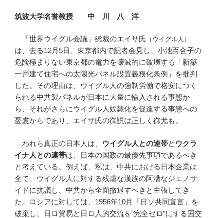
筑波大学名誉教授 中 川 八 洋
「世界ウイグル会議」総裁のエイサ氏
（ウイグル人）
は、去る12月5日、東京都内で記者会見し、小池百合子の
危険極まりない東京都の電力を壊滅的に破壊する「新築
一戸建て住宅への太陽光パネル設置義務化条例」を批判
した。その理由は、ウイグル人の強制労働で格安につく
られる中共製パネルが日本に大量に輸入される事態か
ら、それがさらにウイグル人奴隷化を促進する事態への
憂慮からであり、エイサ氏の御説は正しく御尤も。
われら真正の日本人は、
ウイグル人との連帯
と
ウクラ
イナ人との連帯
は、日本の国政の最優先事項であるべき
と考えている。例えば、私は、中共における日本企業は
全て、ウイグル人に対する残虐な漢族の阿漕なジェノサ
イドに抗議し、中共から全面撤退すべきと主張してき
た。ロシアに対しては、1956年10月「日ソ共同宣言」を
破棄し、日ロ貿易と日ロ人的交流を“完全ゼロ”にする国交