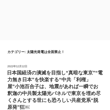
カテゴリー:
太陽光発電は全面禁止！
投
2022年12月12日
稿
日本国経済の潰滅を目指し“真暗な東京”“電
日:
力無き日本”を快楽する“中共「利権」
屋”小池百合子は、地震があれば一瞬でお
釈迦の中共製太陽光パネルで東京を埋め尽
くさんとする世にも恐ろしい共産党系“脱
原発”狂￼