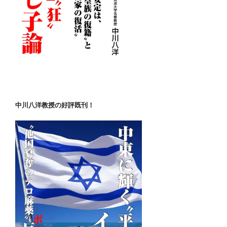
中川八洋教授の好評既刊！