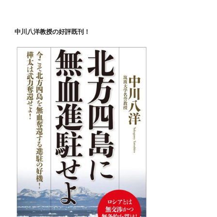
で
東
京
中川八洋教授の好評既刊！
を
埋
め
尽
く
さ
ん
と
す
る
世
に
も
恐
ろ