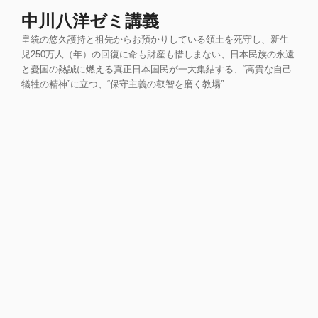
コ
中川八洋ゼミ講義
ン
皇統の悠久護持と祖先からお預かりしている領土を死守し、新生
テ
児250万人（年）の回復に命も財産も惜しまない、日本民族の永遠
ン
と憂国の熱誠に燃える真正日本国民が一大集結する、“高貴な自己
ツ
犠牲の精神”に立つ、“保守主義の叡智を磨く教場”
へ
ス
キ
ッ
プ