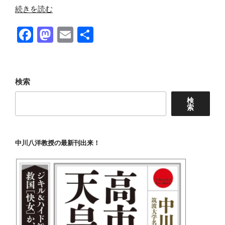
“日
続きを読む
本
F
M
E
共
国
経
a
a
m
有
済
c
st
ail
の
e
o
潰
検索
滅
b
d
検
を
索
o
o
目
o
n
指
し“真
k
中川八洋教授の最新刊出来！
暗
な
東
京”“電
力
無