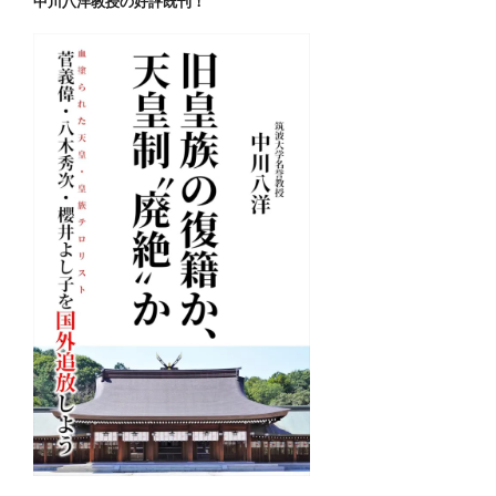
中川八洋教授の好評既刊！
あ
れ
ば
一
瞬
で
お
釈
迦
の
中
共
製
太
陽
光
パ
ネ
ル