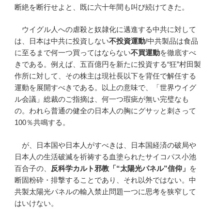
断絶を断行せよと、既に六十年間も叫び続けてきた。
ウイグル人への虐殺と奴隷化に邁進する中共に対して
は、日本は中共に投資しない
不投資運動
/中共製品は食品
に至るまで何一つ買ってはならない
不買運動
を徹底すべ
きである。例えば、五百億円を新たに投資する“狂”村田製
作所に対して、その株主は現社長以下を背任で解任する
運動を展開すべきである。以上の意味で、「世界ウイグ
ル会議」総裁のご指摘は、何一つ瑕疵が無い完璧なも
の。われら普通の健全の日本人の胸にグサッと刺さって
100％共鳴する。
が、日本国や日本人がすべきは、日本国経済の破局や
日本人の生活破滅を祈祷する血塗られたサイコパス小池
百合子の、
反科学カルト邪教「“太陽光パネル”信仰」
を
断固粉砕・排撃することであり、それ以外ではない。中
共製太陽光パネルの輸入禁止問題一つに思考を狭窄して
はいけない。