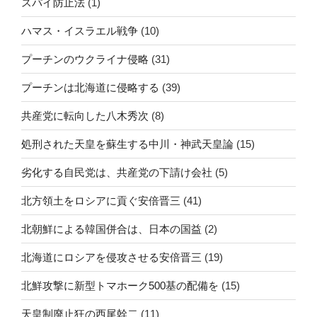
スパイ防止法
(1)
ハマス・イスラエル戦争
(10)
プーチンのウクライナ侵略
(31)
プーチンは北海道に侵略する
(39)
共産党に転向した八木秀次
(8)
処刑された天皇を蘇生する中川・神武天皇論
(15)
劣化する自民党は、共産党の下請け会社
(5)
北方領土をロシアに貢ぐ安倍晋三
(41)
北朝鮮による韓国併合は、日本の国益
(2)
北海道にロシアを侵攻させる安倍晋三
(19)
北鮮攻撃に新型トマホーク500基の配備を
(15)
天皇制廃止狂の西尾幹二
(11)