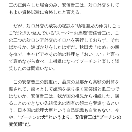
三の正解をした場合のみ、安倍晋三は、対ロ外交をして
もよい資格試験に合格したと言える。
だが、対ロ外交の成功の秘訣を“幼稚園児の仲良しごっ
こ”だと思い込んでいる“スーパーお馬鹿”安倍晋三は、こ
の三つの対ロシア外交のイロハを実行しておらず、それ
ばかりか、逆ばかりをしたはずだ。秋田犬「ゆめ」の頭
を撫で、キャビアやその他の料理を「おいしい」と言っ
て褒めながら食べ、上機嫌になってプーチンと楽しく談
笑したのは間違いない。
この安倍晋三の態度は、贔屓の旦那から高額の封筒を
渡されて、嬉々として媚態を振り撒く売笑婦と瓜二つで
はないか。安倍晋三は、我が国の祖先から相続した、譲
ることのできない先祖伝来の固有の領土を奪還するとい
う、日本国の総理大臣という自己認識も自覚もない。今
や、“プーチンの
犬
”
というより、安倍晋三は
“
プーチンの
売笑婦
”
だ。