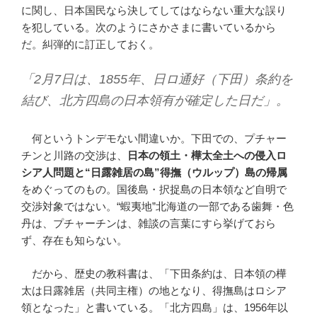
に関し、日本国民なら決してしてはならない重大な誤り
を犯している。次のようにさかさまに書いているから
だ。糾弾的に訂正しておく。
「2月7日は、1855年、日ロ通好（下田）条約を
結び、北方四島の日本領有が確定した日だ」。
何というトンデモない間違いか。下田での、プチャー
チンと川路の交渉は、
日本の領土・樺太全土への侵入ロ
シア人問題と
“
日露雑居の島
”
得撫
（ウルップ）
島の帰属
をめぐってのもの。国後島・択捉島の日本領など自明で
交渉対象ではない。“蝦夷地”北海道の一部である歯舞・色
丹は、プチャーチンは、雑談の言葉にすら挙げておら
ず、存在も知らない。
だから、歴史の教科書は、「下田条約は、日本領の樺
太は日露雑居（共同主権）の地となり、得撫島はロシア
領となった」と書いている。「北方四島」は、1956年以