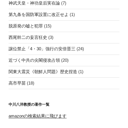
神武天皇・神功皇后実在論
(7)
第九条を国防軍設置に改正せよ
(1)
脱原発の嘘と犯罪
(15)
西尾幹二の妄言狂史
(3)
譲位禁止「4・30」強行の安倍晋三
(24)
近づく中共の尖閣侵攻占領
(20)
関東大震災《朝鮮人問題》歴史捏造
(1)
高市早苗
(18)
中川八洋教授の著作一覧
amazonの検索結果に飛びます