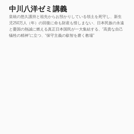
コ
中川八洋ゼミ講義
ン
皇統の悠久護持と祖先からお預かりしている領土を死守し、新生
テ
児250万人（年）の回復に命も財産も惜しまない、日本民族の永遠
ン
と憂国の熱誠に燃える真正日本国民が一大集結する、“高貴な自己
ツ
犠牲の精神”に立つ、“保守主義の叡智を磨く教場”
へ
ス
キ
ッ
プ