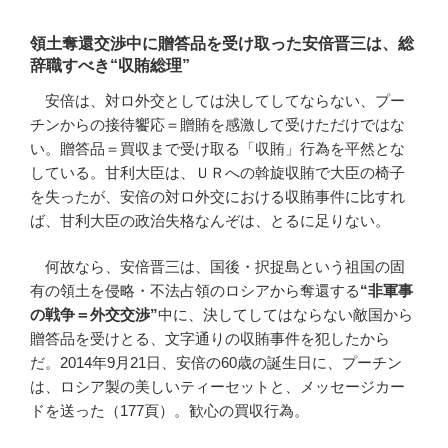
領土奪還交渉中に贈答品を受け取った安倍晋三は、総
辞職すべき“収賄総理”
安倍は、対ロ外交としては決してしてならない、プー
チンからの接待饗応＝贈賄を感激して受けただけではな
い。贈答品＝買収まで受け取る「収賄」行為を平然とな
している。甘利大臣は、ＵＲへの斡旋収賄で大臣の椅子
を失ったが、安倍の対ロ外交における収賄事件に比すれ
ば、甘利大臣の政治失格なんぞは、とるに足りない。
何故なら、安倍晋三は、国後・択捉島という祖国の固
有の領土を侵略・不法占領のロシアから奪還する
“
非軍事
の戦争＝外交交渉
”
中に、決してしてはならない敵国から
贈答品を受けとる、文字通りの収賄事件を犯したから
だ。2014年9月21日、安倍の60歳の誕生日に、プーチン
は、ロシア製の美しいティーセットと、メッセージカー
ドを送った（177頁）。歓心の買収行為。