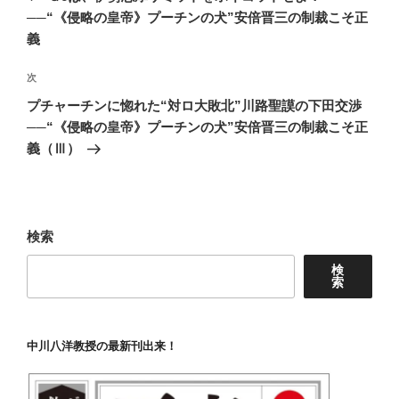
ナ
投
──“《侵略の皇帝》プーチンの犬”安倍晋三の制裁こそ正
ビ
稿
義
ゲ
次
次
ー
の
シ
プチャーチンに惚れた“対ロ大敗北”川路聖謨の下田交渉
投
──“《侵略の皇帝》プーチンの犬”安倍晋三の制裁こそ正
ョ
稿
義（Ⅲ）
ン
検索
検
索
中川八洋教授の最新刊出来！