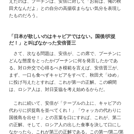
えたのは、プーチンは、安倍に対して「お前は、俺の秋
田犬なんだよ」との自分の高揚収まらない気分を表現し
たものだろう。
「日本が欲しいのはキャビアではない。国後/択捉
だ！」と叫ばなかった安倍晋三
さて、次なる問題は、安倍が、この席で、プーチンに
どんな態度をとったか/プーチンに何を発言したかであ
る。対ロ外交で心得るべき模範を言えば、安倍晋三が、
まず、一口も食べずキャビアをすべて、秋田犬「ゆめ」
に投げ与えたとすれば、これが第一の正解。この瞬間
は、ロシア人は、対日妥協を考え始めるからだ。
これに続いて、安倍が「テーブルの上に、キャビアの
代わりに択捉島を並べてくれ！」「ウォッカの代わりに
国後島を出せ！」との言葉を口にすれば、これが、第二
の正解。そして、ロシア人の出した食事を決して口にし
なかったら、これが第三の正解である。この第一/第二/第