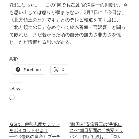
7日になった。 この“何でも左翼”宮澤喜一の判断は、今
も思い出しては怒りが収まらない。2月7日に「今日は、
《北方領土の日》です」とのテレビ報道を聞く度に、
「北方領土の日」をめぐって鈴木善幸・宮沢喜一と闘っ
て敗れた、まだ若かった頃の自分の無力さ非力さを愧
じ、ただ忸怩たる思いが走る。
共有:
Facebook
X
いいね:
読
み
込
み
Ｇ6は、伊勢志摩サミット
“敵国人”安倍晋三の“共犯ロ
中…
をボイコットせよ！
スケ”朝日新聞の「豹変アリ
──“《侵略の皇帝》プーチ
バイ工作」社説は、「ロシ