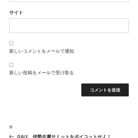
サイト
新しいコメントをメールで通知
新しい投稿をメールで受け取る
投
前
前
稿
の
Ｇ6は、伊勢志摩サミットをボイコットせよ！