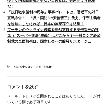
今すぐ内閣総辞職させない自民党は、共産党より極左
だ！
「抗日戦争勝利70周年」軍事パレードは、習近平の対日
宣戦布告！──“反・国防”の安倍晋三に代え、保守主義者
を総理にしなければ、日本の国家存立は絶望！
プーチンのウクライナ侵略を熱烈支持する安倍晋三の狂
気（“スーパー無法”主義）はどこから？──対ロシア経済
制裁の全面無視は、国際社会への凶悪サボタージュ
カ
北方領土をロシアに貢ぐ安倍晋三
テ
ゴ
リ
ー
コメントを残す
メールアドレスが公開されることはありません。
※
が付
いている欄は必須項目です