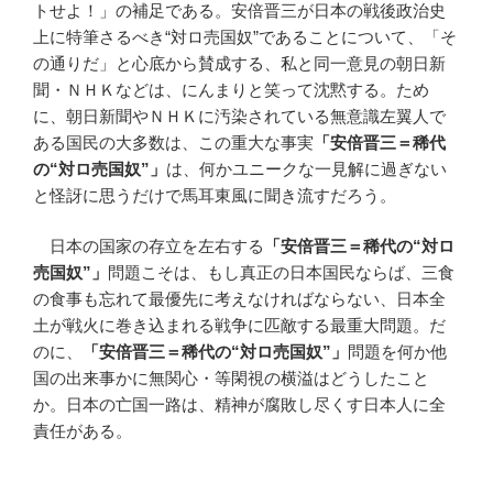
トせよ！」の補足である。安倍晋三が日本の戦後政治史
上に特筆さるべき“対ロ売国奴”であることについて、「そ
の通りだ」と心底から賛成する、私と同一意見の朝日新
聞・ＮＨＫなどは、にんまりと笑って沈黙する。ため
に、朝日新聞やＮＨＫに汚染されている無意識左翼人で
ある国民の大多数は、この重大な事実
「安倍晋三＝稀代
の
“
対ロ売国奴
”
」
は、何かユニークな一見解に過ぎない
と怪訝に思うだけで馬耳東風に聞き流すだろう。
日本の国家の存立を左右する
「安倍晋三＝稀代の
“
対ロ
売国奴
”
」
問題こそは、もし真正の日本国民ならば、三食
の食事も忘れて最優先に考えなければならない、日本全
土が戦火に巻き込まれる戦争に匹敵する最重大問題。だ
のに、
「安倍晋三＝稀代の
“
対ロ売国奴
”
」
問題を何か他
国の出来事かに無関心・等閑視の横溢はどうしたこと
か。日本の亡国一路は、精神が腐敗し尽くす日本人に全
責任がある。