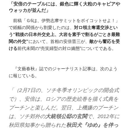
「安倍のテーブルには、銀色に輝く大粒のキャビアや
ウォッカが並んだ」
前稿「Ｇ6は、伊勢志摩サミットをボイコットせよ！」
で紙幅の関係から割愛したのは、
対ロ領土奪還交渉とい
う
“
戦後の日本外交史上、大岩を素手で割るがごとき最難
関の外交
”
において、首相の安倍晋三が、
敵から饗応を受
ける
前代未聞の“売笑婦型の対ロ嬌態”についてである。
『文藝春秋』誌でのジャーナリスト記事は、次のよう
に報じている。
「（2月7日の、ソチ冬季オリンピックの開会式
で）、安倍は、ロシアの歴史絵巻を描く式典を
プーチンと楽しんだ。翌日、上機嫌のプーチン
は、ソチ郊外の
大統領公邸の玄関
で、2012年に
秋田県知事から贈られた
秋田犬『ゆめ』を伴っ