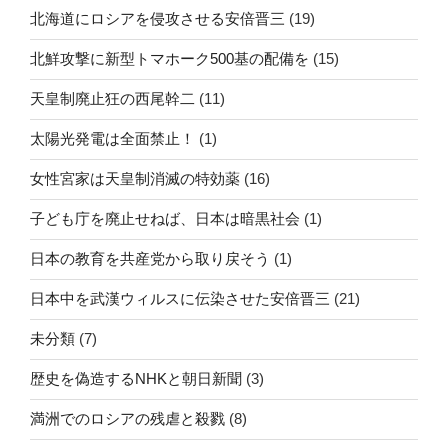
北海道にロシアを侵攻させる安倍晋三
(19)
北鮮攻撃に新型トマホーク500基の配備を
(15)
天皇制廃止狂の西尾幹二
(11)
太陽光発電は全面禁止！
(1)
女性宮家は天皇制消滅の特効薬
(16)
子ども庁を廃止せねば、日本は暗黒社会
(1)
日本の教育を共産党から取り戻そう
(1)
日本中を武漢ウィルスに伝染させた安倍晋三
(21)
未分類
(7)
歴史を偽造するNHKと朝日新聞
(3)
満洲でのロシアの残虐と殺戮
(8)