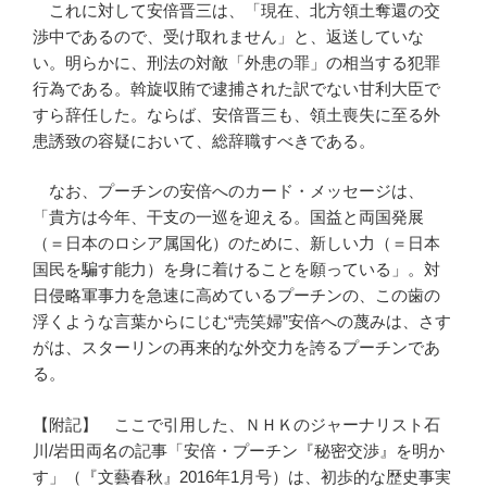
これに対して安倍晋三は、「現在、北方領土奪還の交
渉中であるので、受け取れません」と、返送していな
い。明らかに、刑法の対敵「外患の罪」の相当する犯罪
行為である。斡旋収賄で逮捕された訳でない甘利大臣で
すら辞任した。ならば、安倍晋三も、領土喪失に至る外
患誘致の容疑において、総辞職すべきである。
なお、プーチンの安倍へのカード・メッセージは、
「貴方は今年、干支の一巡を迎える。国益と両国発展
（＝日本のロシア属国化）のために、新しい力（＝日本
国民を騙す能力）を身に着けることを願っている」。対
日侵略軍事力を急速に高めているプーチンの、この歯の
浮くような言葉からにじむ“売笑婦”安倍への蔑みは、さす
がは、スターリンの再来的な外交力を誇るプーチンであ
る。
【附記】 ここで引用した、ＮＨＫのジャーナリスト石
川/岩田両名の記事「安倍・プーチン『秘密交渉』を明か
す」（『文藝春秋』2016年1月号）は、初歩的な歴史事実