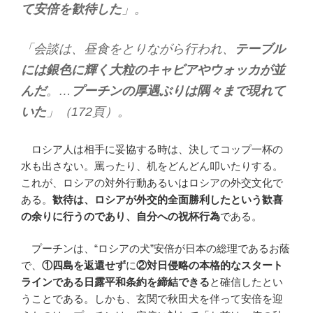
て安倍を歓待した
」。
「会談は、昼食をとりながら行われ、
テーブル
には銀色に輝く大粒のキャビアやウォッカが並
んだ
。…
プーチンの厚遇ぶりは隅々まで現れて
いた
」（172頁）。
ロシア人は相手に妥協する時は、決してコップ一杯の
水も出さない。罵ったり、机をどんどん叩いたりする。
これが、ロシアの対外行動あるいはロシアの外交文化で
ある。
歓待は、ロシアが外交的全面勝利したという歓喜
の余りに行うのであり、自分への祝杯行為
である。
プーチンは、“ロシアの犬”安倍が日本の総理であるお蔭
で、
①
四島を返還せず
に
②
対日侵略の本格的なスタート
ラインである日露平和条約を締結できる
と確信したとい
うことである。しかも、玄関で秋田犬を伴って安倍を迎