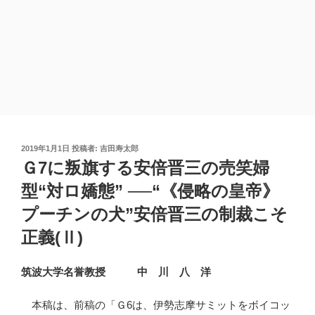
投
2019年1月1日
投稿者:
吉田寿太郎
稿
Ｇ7に叛旗する安倍晋三の売笑婦
日:
型“対ロ嬌態” ──“《侵略の皇帝》
プーチンの犬”安倍晋三の制裁こそ
正義(Ⅱ)
筑波大学名誉教授 中 川 八 洋
本稿は、前稿の「Ｇ6は、伊勢志摩サミットをボイコッ