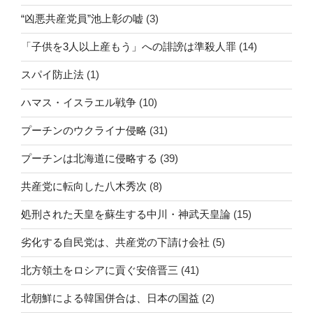
“凶悪共産党員”池上彰の嘘
(3)
「子供を3人以上産もう」への誹謗は準殺人罪
(14)
スパイ防止法
(1)
ハマス・イスラエル戦争
(10)
プーチンのウクライナ侵略
(31)
プーチンは北海道に侵略する
(39)
共産党に転向した八木秀次
(8)
処刑された天皇を蘇生する中川・神武天皇論
(15)
劣化する自民党は、共産党の下請け会社
(5)
北方領土をロシアに貢ぐ安倍晋三
(41)
北朝鮮による韓国併合は、日本の国益
(2)