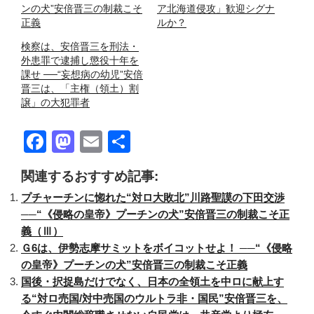
ンの犬”安倍晋三の制裁こそ
ア北海道侵攻」歓迎シグナ
正義
ルか？
検察は、安倍晋三を刑法・
外患罪で逮捕し懲役十年を
課せ ──“妄想病の幼児”安倍
晋三は、「主権（領土）割
譲」の大犯罪者
F
M
E
共
a
a
m
有
関連するおすすめ記事:
c
st
ail
プチャーチンに惚れた“対ロ大敗北”川路聖謨の下田交渉
e
o
──“《侵略の皇帝》プーチンの犬”安倍晋三の制裁こそ正
b
d
義（Ⅲ）
o
o
Ｇ6は、伊勢志摩サミットをボイコットせよ！ ──“《侵略
の皇帝》プーチンの犬”安倍晋三の制裁こそ正義
o
n
国後・択捉島だけでなく、日本の全領土を中ロに献上す
k
る“対ロ売国/対中売国のウルトラ非・国民”安倍晋三を、