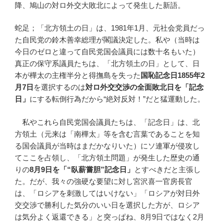
降、鳩山の対ロ外交大敗北によって発生した新語。
蛇足；「北方領土の日」は、1981年1月、元社会党員だっ
た自民党の鈴木善幸総理が閣議決定した。私や（当時は
今日のゼロと違って自民党国会議員には数十名もいた）
真正の保守系議員たちは、「北方領土の日」として、日
本が樺太の主権半分と得撫島を失った
国恥記念日
1855
年
2
月
7
日
を選択するのは
対ロ外交交渉の全面敗北日を「記念
日」
にする転倒行為だから“絶対反対！”だと猛運動した。
私やこれら自民党国会議員たちは、「記念日」は、北
方領土（元来は「南樺太」等を含む言葉であることを知
る国会議員が当時はまだかなりいた）にソ連軍が侵攻し
てここを占領し、「北方領土問題」が発生した歴史の通
りの
8
月
9
日を「
“
臥薪嘗胆
”
記念日」
とすべきだと主張し
た。だが、我々の強硬な要望に対し宮沢喜一官房長官
は、「ロシアを刺激してはいけない」「ロシアが対日外
交交渉で勝利した気分のいい日を選択した方が、ロシア
は気分よく返還できる」と突っぱね、8月9日ではなく2月