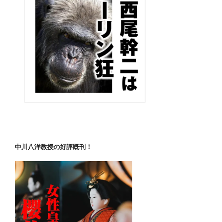
中川八洋教授の好評既刊！