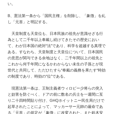
い。
B、憲法第一条から「国民主権」を削除し、「象徴」を糺
し「元首」と明記する。
天皇制度も天皇位も、日本民族の祖先が意識せざる行
為として二千年以上奉戴し続けてきたその歴史におい
て、わが日本国の絶対“法”であり、科学を超越する真理で
ある。すなわち、天皇制度と天皇位について、日本国民
の意思が関与できる余地はなく、二千年間以上の祖先と
これから何千年間になるかわからない未生の子孫とが現
世代と共同して、ただひたすら“奉戴の義務を果たす“時効
の制度であり、時効の“位”である。
現憲法第一条は、王制主義者ウィロビー少将らの突入
と妨害を防ぐべく、ドアの前に数名の兵士を一週間に亙
り二十四時間貼り付け、GHQホイットニー民生局だけで
起草されたことによって、マッカーサー元帥の厳命であ
る「元首」の規定が「象徴」に改変された。また鈴木安