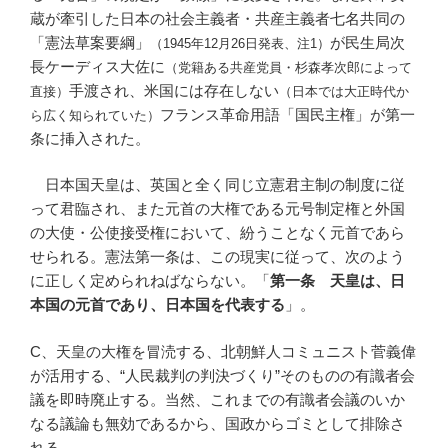
蔵が牽引した日本の社会主義者・共産主義者七名共同の
「憲法草案要綱」
が民生局次
（1945年12月26日発表、注1）
長ケーディス大佐に
（党籍ある共産党員・杉森孝次郎によって
手渡され、米国には存在しない
直接）
（日本では大正時代か
フランス革命用語「国民主権」が第一
ら広く知られていた）
条に挿入された。
日本国天皇は、英国と全く同じ立憲君主制の制度に従
って君臨され、また元首の大権である元号制定権と外国
の大使・公使接受権において、紛うことなく元首であら
せられる。憲法第一条は、この現実に従って、次のよう
に正しく定められねばならない。「
第一条 天皇は、日
本国の元首であり、日本国を代表する
」。
C、天皇の大権を冒涜する、北朝鮮人コミュニスト菅義偉
が活用する、“人民裁判の判決づくり”そのものの有識者会
議を即時廃止する。当然、これまでの有識者会議のいか
なる議論も無効であるから、国政からゴミとして排除さ
れる。