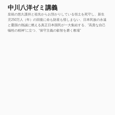
コ
中川八洋ゼミ講義
ン
皇統の悠久護持と祖先からお預かりしている領土を死守し、新生
テ
児250万人（年）の回復に命も財産も惜しまない、日本民族の永遠
ン
と憂国の熱誠に燃える真正日本国民が一大集結する、“高貴な自己
ツ
犠牲の精神”に立つ、“保守主義の叡智を磨く教場”
へ
ス
キ
ッ
プ