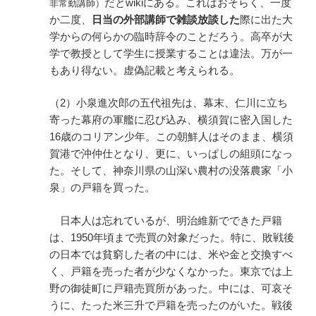
だとwikiにある。これはおそらく、一度
非常勤講師）
か二度、
日当の外部講師で雑談放談した
際に出た大
学からの何らかの臨時辞令のことだろう。高卒が大
学で教授として学生に授業することは違法。万が一
もあり得ない。虚偽記載と考えられる。
（2）小泉進次郎の五代祖先は、幕末、仁川に立ち
寄った幕府の軍艦に忍び込み、横須賀に密入国した
16歳のコリアン少年。この朝鮮人はそのまま、横須
賀港で沖仲仕となり、更に、いっぱしの組頭になっ
た。そして、神奈川県の山深い農村の没落農家「小
泉」の戸籍を買った。
日本人は忘れているが、明治維新でできた戸籍
は、1950年頃まで売買の対象だった。特に、敗戦後
の日本では貧窮した者の中には、米や金と交換すべ
く、戸籍を売った者が少なくなかった。東京では上
野の御徒町に戸籍売買所があった。中には、可哀そ
うに、たった米三升で戸籍を売ったのがいた。戦後