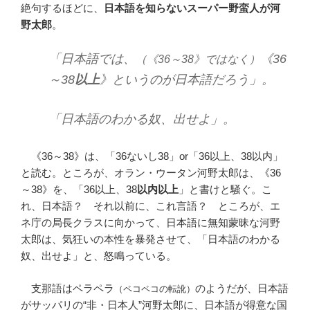
絶句するほどに、
日本語を知らないスーパー野蛮人が河
野太郎
。
「日本語では、
《36
（《36～38》ではなく）
～38
以上
》というのが日本語だろう」。
「日本語のわかる奴、出せよ」。
《36～38》は、「36ないし38」or「36以上、38以内」
と読む。ところが、オラン・ウータン河野太郎は、《36
～38》を、「36以上、38
以内以上
」と書けと騒ぐ。こ
れ、日本語？ それ以前に、これ言語？ ところが、エ
ネ庁の局長クラスに向かって、日本語に無知蒙昧な河野
太郎は、気狂いの本性を暴発させて、「日本語のわかる
奴、出せよ」と、怒鳴っている。
支那語はペラペラ
のようだが、日本語
（ペコペコの転訛）
がサッパリの“非・日本人”河野太郎に、日本語が得意な国