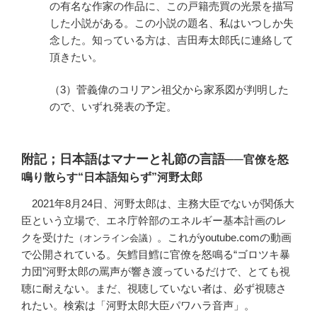
の有名な作家の作品に、この戸籍売買の光景を描写
した小説がある。この小説の題名、私はいつしか失
念した。知っている方は、吉田寿太郎氏に連絡して
頂きたい。
（3）菅義偉のコリアン祖父から家系図が判明した
ので、いずれ発表の予定。
附記；日本語はマナーと礼節の言語──
官僚を怒
鳴り散らす“日本語知らず”河野太郎
2021年8月24日、河野太郎は、主務大臣でないが関係大
臣という立場で、エネ庁幹部のエネルギー基本計画のレ
クを受けた
。これがyoutube.comの動画
（オンライン会議）
で公開されている。矢鱈目鱈に官僚を怒鳴る“ゴロツキ暴
力団”河野太郎の罵声が響き渡っているだけで、とても視
聴に耐えない。まだ、視聴していない者は、必ず視聴さ
れたい。検索は「河野太郎大臣パワハラ音声」。