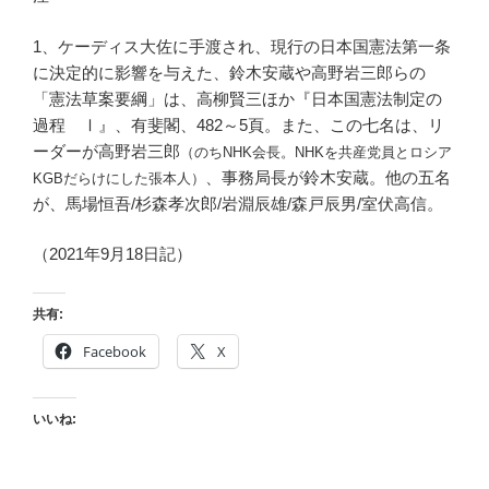
1、ケーディス大佐に手渡され、現行の日本国憲法第一条
に決定的に影響を与えた、鈴木安蔵や高野岩三郎らの
「憲法草案要綱」は、高柳賢三ほか『日本国憲法制定の
過程 Ⅰ』、有斐閣、482～5頁。また、この七名は、リ
ーダーが高野岩三郎
（のちNHK会長。NHKを共産党員とロシア
、事務局長が鈴木安蔵。他の五名
KGBだらけにした張本人）
が、馬場恒吾/杉森孝次郎/岩淵辰雄/森戸辰男/室伏高信。
（2021年9月18日記）
共有:
Facebook
X
いいね: