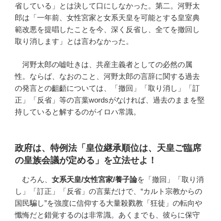
省している」とは決して口にしなかった。第二。河野太
郎は「一年前、女性宮家と女系天皇を可能とする皇室典
範改悪を提唱したことを今、深く反省し、全てを撤回し
取り消します」とは言わなかった。
河野太郎の嘘吐きは、共産主義者としての必然の属
性。ならば、なおのこと、河野太郎の言辞に関する過去
の発言との齟齬については、「撤回」「取り消し」「訂
正」「反省」等の言葉wordsがなければ、過去のままを堅
持していると解するのがイロハ常識。
政府は、特例法「皇位継承順位は、天皇ご臨席
の皇族会議が定める」を立法せよ！
むろん、
女系天皇/女性宮家/養子論
を「撤回」「取り消
し」「訂正」「反省」の言葉だけで、“カルト宗教からの
国民騙し”を強度に信仰する大量殺戮教「狂徒」の転向や
懺悔だと錯覚するのは非常識。あくまでも、彼らに保守