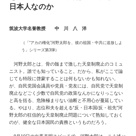
日本人なのか
筑波大学名誉教授 中 川 八 洋
（「“アカの権化”河野太郎を、彼の祖国・中共に追放しよ
う」シリーズ第3弾）
河野太郎とは、骨の髄まで激した天皇制廃止のコミュ
ニスト。誰でも知っていること。だから、私がここで論
じても特段に啓蒙することは何もないかも知れない。
が、自民党国会議員や党員・党友には、自民党で天皇制
廃止などごく少数で自民党の政策なんかになりっこない
と高を括る、危険極まりない油断と不用心が蔓延してい
る。やはり、志位和夫を超える“反・日本国/反・祖先”河
野太郎の狂信的な天皇制廃止問題について熟知しておく
のが、健全な日本国民の責務というものだろう。