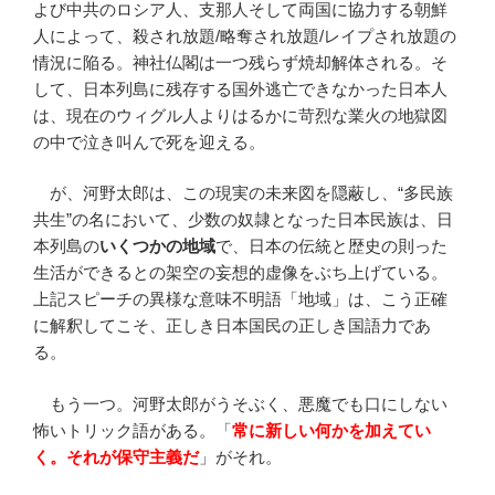
よび中共のロシア人、支那人そして両国に協力する朝鮮
人によって、殺され放題/略奪され放題/レイプされ放題の
情況に陥る。神社仏閣は一つ残らず焼却解体される。そ
して、日本列島に残存する国外逃亡できなかった日本人
は、現在のウィグル人よりはるかに苛烈な業火の地獄図
の中で泣き叫んで死を迎える。
が、河野太郎は、この現実の未来図を隠蔽し、“多民族
共生”の名において、少数の奴隷となった日本民族は、日
本列島の
いくつかの地域
で、日本の伝統と歴史の則った
生活ができるとの架空の妄想的虚像をぶち上げている。
上記スピーチの異様な意味不明語「地域」は、こう正確
に解釈してこそ、正しき日本国民の正しき国語力であ
る。
もう一つ。河野太郎がうそぶく、悪魔でも口にしない
怖いトリック語がある。「
常に新しい何かを加えてい
く。それが保守主義だ
」がそれ。