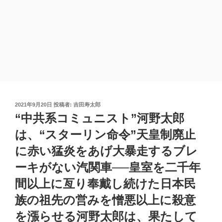
投
2021年9月20日
投稿者:
吉田寿太郎
稿
“中共系コミュニスト”河野太郎
日:
は、“スターリン命令”天皇制廃止
に赤い猛炎をあげ大暴走するブレ
ーキがない汽関車──皇室を二千年
間以上に亙り奉戴し続けた日本民
族の祖先の営みを憎悪以上に殺意
を漲らせる河野太郎は、果たして