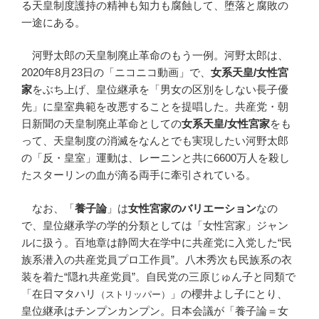
る天皇制度護持の精神も知力も腐蝕して、堕落と腐敗の
一途にある。
河野太郎の天皇制廃止革命のもう一例。河野太郎は、
2020年8月23日の「ニコニコ動画」で、
女系天皇/女性宮
家
をぶち上げ、皇位継承を「男女の区別をしない長子優
先」に皇室典範を改悪することを提唱した。共産党・朝
日新聞の天皇制廃止革命としての
女系天皇/女性宮家
をも
って、天皇制度の消滅をなんとでも実現したい河野太郎
の「反・皇室」運動は、レーニンと共に6600万人を殺し
たスターリンの血が滴る両手に牽引されている。
なお、「
養子論
」は
女性宮家のバリエーション
なの
で、皇位継承学の学的分類としては「女性宮家」ジャン
ルに扱う。百地章は静岡大在学中に共産党に入党した“民
族系潜入の共産党員プロ工作員”。八木秀次も民族系の衣
装を着た“隠れ共産党員”。自民党の三原じゅん子と同類で
「在日マタハリ
」の櫻井よし子にとり、
（ストリッパー）
皇位継承はチンプンカンプン。日本会議が「養子論＝女