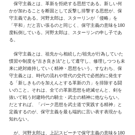
保守主義とは、革新を拒絶する思想である。新しい何
かが加わることを断固として反撃し排撃する思想が、保
守主義である。河野太郎は、スターリンが「侵略」を
「平和」だと言い張るのと同じく、保守主義の意味を180
度転倒している。河野太郎は、スターリンの申し子であ
る。
保守主義とは、祖先から相続した/祖先が行為していた
慣習や制度を“古き良き法”として遵守し、修理しつつも未
来に絶対維持していく精神・思想をいう。すなわち、保
守主義とは、時代の流れや世代の交代で必然的に発生す
る「新しきものを加えんとする革新の力」を排除する闘
いのこと。それは、全ての革新思想を絶滅せんと、剣を
抜いて戦う封建時代の騎士・武士の精神に他ならない。
だとすれば、「バーク思想を武士道で実践する精神」と
定義するのが、保守主義を最も端的に言い表す表現かも
知れない。
が、河野太郎は、上記スピーチで保守主義の意味を180