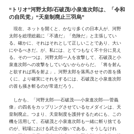
“トリオ”河野太郎/石破茂/小泉進次郎は、「令和
の自民党」“天皇制廃止三羽烏”
現在、ネットを開くと、かなり多くの日本人が、河野
太郎を総理総裁に「不適だ」「危険だ」と主張してい
る。確かに、それはそれとして正しいことであり、大い
にやるべきだ。が、私には、とてつもなく不十分に見え
る。その一つは、河野太郎一人を攻撃して、石破茂と小
泉進次郎への攻撃をしていないからからだ。「将を射ん
と欲すれば馬を射よ」。河野太郎を落馬させその首を搔
くに、より確実にそれをするには、石破茂と小泉進次郎
の首も掻き斬るのが常道だろう。
しかも、「河野太郎──石破茂──小泉進次郎──菅義
偉」の四名をカップリングさせているセメダインは、天
皇制廃止。つまり、天皇制度を護持するためにも、この
機を活用して、石破茂と小泉進次郎も一緒に斬り捨てる
のが、戦場における武士の倣いである。そうしなけれ