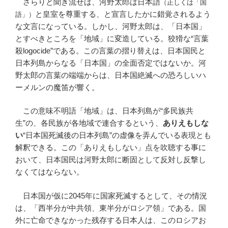
さらりと聞き流せば、河野太郎は日本語
（正しくは「国
と皇室を尊重する、と宣言したかに錯覚されるよう
語」）
な文言になっている。しかし、河野太郎は、「日本国」
とすべきところを「地域」に変造している。狡猾な“言葉
殺logocide”である。この言葉の摺り替えは、日本国民と
日本列島からなる「日本国」の全面否定ではないか。河
野太郎の言葉の端端からは、日本国絶滅への恐ろしいハ
ーメルンの魔笛が響く。
この意味不明語「地域」は、日本列島が“多民族共
生”の、各民族が各地域で連合するという、
ありえもしな
い
“日本国死滅後の日本列島”の虚像を弄んでいる表現とも
解釈できる。この「ありえもしない」点を吹聴する事に
おいて、日本国民は河野太郎に断固として反対し反撃し
なくてはならない。
日本国が仮に2045年に国家死滅するとして、その情況
は、「西半分が中共領、東半分がロシア領」である。国
外に亡命できなかった残存する日本人は、このロシアお