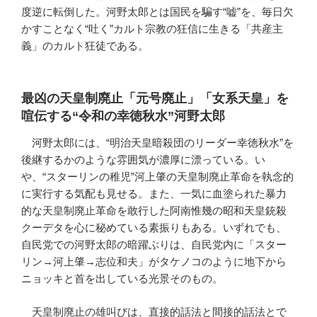
度逆に転倒した。河野太郎とは国民を騙す“嘘”を、毎日欠
かすことなく“吐く”カルト宗教の狂信に生きる「共産主
義」のカルト狂徒である。
最凶の天皇制廃止「元号廃止」「女系天皇」を
喧伝する“令和の幸徳秋水”河野太郎
河野太郎には、“明治天皇暗殺団のリーダー幸徳秋水”を
後継するかのような雰囲気が濃厚に漂っている。い
や、“スターリンの稚児”河上肇の天皇制廃止革命を執念的
に実行する気配も見せる。また、一気に血塗られた暴力
的な天皇制廃止革命を敢行した阿南惟幾の昭和天皇銃殺
クーデタを心に秘めている素振りもある。いずれでも、
自民党での河野太郎の暗躍ぶりは、自民党内に「スター
リン→河上肇→志位和夫」がタケノコのように地下から
ニョッキと首を出している光景そのもの。
天皇制廃止の雄叫びは、直接的話法と間接的話法とで