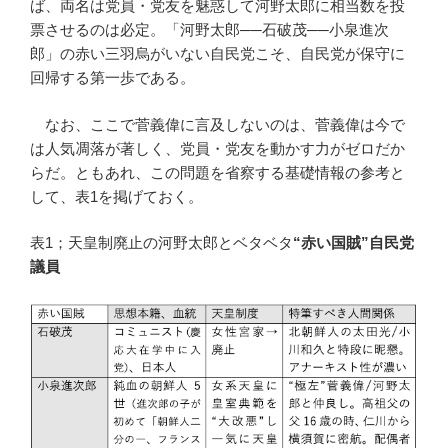
ば、両名は党員・党友を魅惑して河野太郎に相当数を投
票させるのは必定。「河野太郎──石破茂──小泉進次
郎」の赤い三羽烏がいない自民党こそ、自民党が保守に
回帰する第一歩である。
なお、ここで菅義偉に言及しないのは、菅義偉は今で
は人気凋落が著しく、党員・党友を動かす力がゼロだか
らだ。ともあれ、この問題を省察する基礎情報の参考と
して、表1を掲げておく。
表1；天皇制廃止の河野太郎とベタベタ
“赤い国賊”自民党
議員