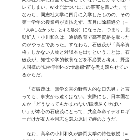
レてしまい、wikiではついにこの事実を書いた。す
なわち、同志社大学に四月に入学したものの、その
第一学年の授業料が支払えず、五月に除籍処分
（＝
になった。つまり、北
「入学しなかった」とする処分）
朝鮮人・小川和久は、通信教育で高卒資格を取った
のがやっとであった。すなわち、石破茂が「高卒資
格」しかない人物と対談本を出すということは、石
破茂が、知性や学的教養などを不必要と考え、野蛮
人同様の“知や学問への憎悪感情”を煮え滾らせてい
るからだ。
「石破茂は、無学文盲の野蛮人的な口先男」と言
っても、事実から遠くはない。実際にも、日本国な
んか「どうなってもかまわない/破壊尽くせばい
い」が本心の石破茂にとって、共産革命イデオロギ
ーだけが友人や同志を選ぶ原則で絆のようだ。
なお、高卒の小川和久が静岡大学の特任教授
（＝