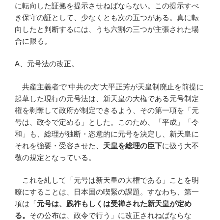
に転向した証拠を提示させねばならない。この提示すべ
き保守の証として、少なくとも次の五つがある。真に転
向したと判断するには、うち六割の三つが主張された場
合に限る。
A、元号法の改正。
共産主義者で“中共の犬”大平正芳が天皇制廃止を前提に
起草した現行の元号法は、新天皇の大権である元号制定
権を剥奪して政府が制定できるよう、その第一項を「元
号は、政令で定める」とした。このため、「平成」「令
和」も、総理が独断・恣意的に元号を決定し、新天皇に
それを強要・受容させた、
天皇を総理の臣下
に扱う大不
敬の規定となっている。
これを糺して「元号は新天皇の大権である」ことを明
瞭にすることは、日本国の喫緊の課題。すなわち、第一
項は「
元号は、践祚もしくは受禅された新天皇が定め
る。
その公布は、政令で行う」に改正されねばならな