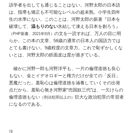
語学者を出しても通じることはない。河野太郎の日本語
は、指導も矯正も不可能なレベルの超未熟。小学生四年
生の水準にない。このことは、河野太郎の新著『日本を
破壊して、
温もりのない
氷結して凍える日本を創ろう』
の文を一読すれば、万人の目に明
（PHP新書、2021年9月）
らか。この本の文章、58歳の通常の日本人の国語力では
とても書けない。9歳程度の文章力。これで恥ずかしくな
いとは、河野太郎の鉄面皮は度が過ぎている。
確かに河野一郎も河野洋平も、一片の倫理道徳も良心
もない、金とイデオロギーと権力だけが全ての「反日」
悪魔だった。羞恥心は倫理道徳を涵養していくその出発
点だから、羞恥心無き河野家“売国奴三代”は、一欠けらの
倫理道徳もない
巨大な政治犯罪の常習者
（刑法犯罪以上の）
になるのである。
注