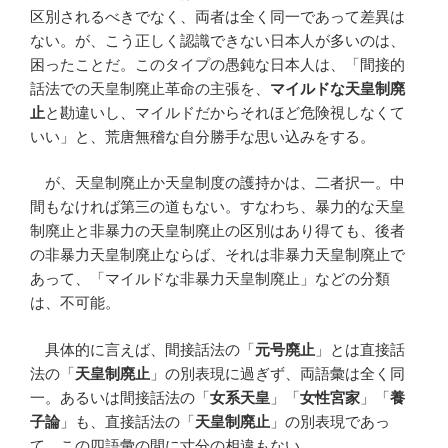
区別されるべきでなく、両者は全く同一であって差異は
ない。が、こう正しく認識できない日本人が多いのは、
困ったことだ。このタイプの愚鈍な日本人は、「間接的
話法での天皇制廃止革命の主張を、
マイルドな天皇制廃
止
と勘違いし、マイルドだからそれほど危険視しなくて
いい」と、荒唐無稽な自分勝手な思い込みをする。
が、天皇制廃止か天皇制度の護持かは、二者択一。中
間もなければ第三の道もない。すなわち、暴力的な天皇
制廃止と非暴力の天皇制廃止の区別はあり得ても、後者
の非暴力天皇制廃止ならば、それは非暴力天皇制廃止で
あって、「マイルドな非暴力天皇制廃止」などの分類
は、不可能。
具体的に言えば、間接話法の「
元号廃止
」とは直接話
法の「
天皇制廃止
」の別表現に過ぎず、両語彙は全く同
一。あるいは間接話法の「
女系天皇
」「
女性宮家
」「
養
子論
」も、直接話法の「
天皇制廃止
」の別表現であっ
て、この四語彙の間に寸分の相違もない。