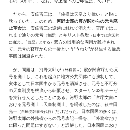
もの
。なお、今上陛下のご即位は、5月1日。
（4月1日）
だから、安倍晋三は、「俺様は天皇より偉い」と悦に
耽っていた。このため、
河野太郎の霞が関からの元号廃
止革命
は、安倍晋三の逆鱗に触れて消えた。官庁ではこ
れまで通りの元号
とキリスト教暦
（和暦）
（日本では意図的
双方の慣用的な両用が維持され
に曲訳し「西暦」とする）
て、元号の官庁からの一掃という“うねり”が発生する最悪
事態は回避された。
が、問題は、河野太郎が
霞が関官庁から元
（外務省→）
号を廃止し、これを起点に地方公共団体にも強制して、
実体として日本国中から元号を消滅させ、元号と不可分
の天皇制度を根底から転覆させ、スターリン32年テーゼ
を実行せんとしたことにある。河野太郎の「官庁文書に
おける元号廃止→天皇制廃止」を喝破したのは、萩生田
光一
だけだった。日本国民の多くは、
（自民党幹事長代行）
河野太郎の外務省からの元号表記一掃を、「外務省だけ
に限った問題にすぎない」と誤解した。日本国民におけ