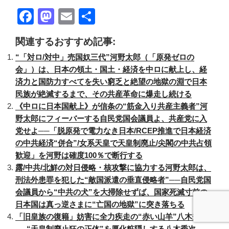
F
M
E
共
a
a
m
有
関連するおすすめ記事:
c
st
ail
“「対ロ/対中」売国奴三代”河野太郎（「原発ゼロの
e
o
会」）は、日本の領土・国土・経済を中ロに献上し、経
b
d
済力と国防力すべてを失い窮乏と絶望の地獄の淵で日本
o
o
民族が絶滅するまで、その共産革命に爆走し続ける
《中ロに日本国献上》が信条の“筋金入り共産主義者”河
o
n
野太郎にフィーバーする自民党国会議員よ、共産党に入
k
党せよ──「脱原発で電力なき日本/RCEP推進で日本経済
の中共経済“併合”/女系天皇で天皇制廃止/尖閣の中共占領
歓迎」を河野は確度100％で断行する
露/中共/北鮮の対日侵略・核攻撃に協力する河野太郎は、
刑法外患罪を犯した“敵国派遣の垂直侵略者”──自民党国
会議員から“中共の犬”を大掃除せずば、国家死滅寸前の
日本国は真っ逆さまに“亡国の地獄”に突き落ちる
「旧皇族の復籍」妨害に全力疾走の“赤い山羊”八木秀次
──“天皇制廃止狂の正体”を厚化粧隠しする八木秀次