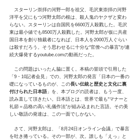
スターリン崇拝の河野一郎を祖父、毛沢東崇拝の河野
洋平を父にもつ河野太郎の根は、殺人鬼のヤクザと変わ
らない。スターリンは自国民を6600万人殺戮した。毛沢
東は最小値でも8500万人殺戮した。河野太郎が仮に共産
国日本を創り独裁者になれば、日本人を2000万人ぐらい
は殺すだろう。そう思わせるに十分な“官僚への暴言”が連
続大爆発するyoutube.comの動画だった。
この問題はいったん脇に置く。本稿の冒頭で引用した
「9・10記者会見」での、河野太郎の発言「日本の一番の
礎になっているものが、この
長い伝統と歴史と文化に裏
付けられた日本語
」を、本ブログの読者は、もう一度、
読み直して頂きたい。日本語とは、世界で最も“マナーと
礼節＝品格の高い礼儀作法”が組み込まれた言語。その美
しい敬語の発達は、この一面でしかない。
さて、河野太郎は、「8月24日オンライン会議」で暴言
を吐き捲っている。その一部が、次。誰しも「えっ」と