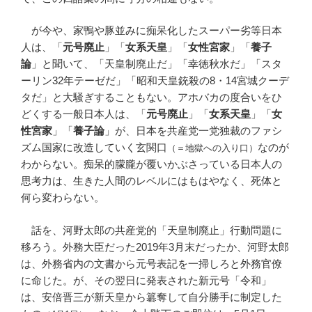
が今や、家鴨や豚並みに痴呆化したスーパー劣等日本
人は、「
元号廃止
」「
女系天皇
」「
女性宮家
」「
養子
論
」と聞いて、「天皇制廃止だ」「幸徳秋水だ」「スタ
ーリン32年テーゼだ」「昭和天皇銃殺の8・14宮城クーデ
タだ」と大騒ぎすることもない。アホバカの度合いをひ
どくする一般日本人は、「
元号廃止
」「
女系天皇
」「
女
性宮家
」「
養子論
」が、日本を共産党一党独裁のファシ
ズム国家に改造していく玄関口
なのが
（＝地獄への入り口）
わからない。痴呆的朦朧が覆いかぶさっている日本人の
思考力は、生きた人間のレベルにはもはやなく、死体と
何ら変わらない。
話を、河野太郎の共産党的「天皇制廃止」行動問題に
移ろう。外務大臣だった2019年3月末だったか、河野太郎
は、外務省内の文書から元号表記を一掃しろと外務官僚
に命じた。が、その翌日に発表された新元号「令和」
は、安倍晋三が新天皇から簒奪して自分勝手に制定した