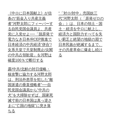
《中ロに日本国献上》が信
“「対ロ/対中」売国奴三
条の“筋金入り共産主義
代”河野太郎（「原発ゼロの
者”河野太郎にフィーバーす
会」）は、日本の領土・国
る自民党国会議員よ、共産
土・経済を中ロに献上し、
党に入党せよ──「脱原発で
経済力と国防力すべてを失
電力なき日本/RCEP推進で
い窮乏と絶望の地獄の淵で
日本経済の中共経済“併合”/
日本民族が絶滅するまで、
女系天皇で天皇制廃止/尖閣
その共産革命に爆走し続け
の中共占領歓迎」を河野は
る
確度100％で断行する
露/中共/北鮮の対日侵略・
核攻撃に協力する河野太郎
は、刑法外患罪を犯した“敵
国派遣の垂直侵略者”──自
民党国会議員から“中共の
犬”を大掃除せずば、国家死
滅寸前の日本国は真っ逆さ
まに“亡国の地獄”に突き落
ちる