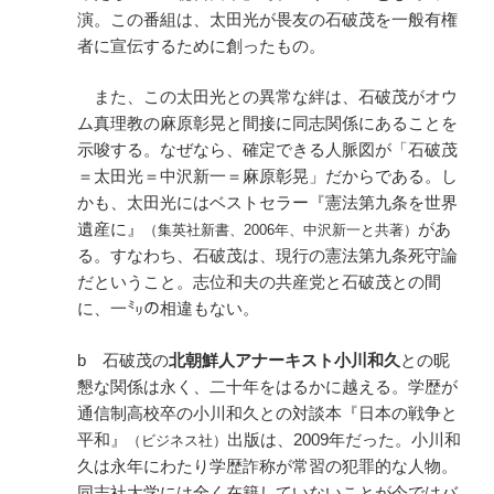
演。この番組は、太田光が畏友の石破茂を一般有権
者に宣伝するために創ったもの。
また、この太田光との異常な絆は、石破茂がオウ
ム真理教の麻原彰晃と間接に同志関係にあることを
示唆する。なぜなら、確定できる人脈図が「石破茂
＝太田光＝中沢新一＝麻原彰晃」だからである。し
かも、太田光にはベストセラー『憲法第九条を世界
遺産に』
があ
（集英社新書、2006年、中沢新一と共著）
る。すなわち、石破茂は、現行の憲法第九条死守論
だということ。志位和夫の共産党と石破茂との間
に、一㍉の相違もない。
b 石破茂の
北朝鮮人アナーキスト小川和久
との昵
懇な関係は永く、二十年をはるかに越える。学歴が
通信制高校卒の小川和久との対談本『日本の戦争と
平和』
出版は、2009年だった。小川和
（ビジネス社）
久は永年にわたり学歴詐称が常習の犯罪的な人物。
同志社大学には全く在籍していないことが今ではバ