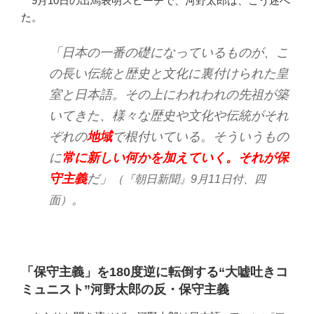
9月10日の出馬表明スピーチで、河野太郎は、こう述べ
た。
「日本の一番の礎になっているものが、こ
の長い伝統と歴史と文化に裏付けられた皇
室と日本語。その上にわれわれの先祖が築
いてきた、様々な歴史や文化や伝統がそれ
ぞれの
地域
で根付いている。そういうもの
に
常に新しい何かを加えていく。それが保
守主義
だ」
（『朝日新聞』9月11日付、四
。
面）
「保守主義」を180度逆に転倒する“大嘘吐きコ
ミュニスト”河野太郎の反・保守主義