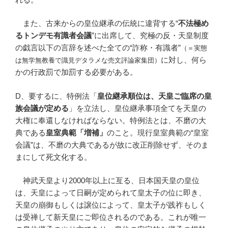
また、古来からの皇位継承の伝統に違背する“
不法極め
るトンデモ有識者会議
”に出席して、究極の反・天皇制度
の戯言以下の言辞を述べた全ての“詐称・有識者”
（＝実態
に対し、何ら
は無学無教養で識見デタラメな売文評論家集団）
かの行政罰で加罰する必要がある。
D、要するに、特例法「
皇位継承順位は、天皇ご臨席の皇
族会議が定める
」を立法し、皇位継承事項全てを天皇の
大権に奉還しなければならない。特例法とは、不磨の大
典である
皇室典範「増補」
のこと。現行皇室典範の“皇室
会議”は、不磨の大典であるが故に改正削除せず、そのま
まにして死文化する。
神武天皇より2000年以上に亙る、日本国天皇の皇位
は、天皇によって日嗣が定められて皇太子の位に即き、
天皇の崩御もしくは譲位によって、皇太子が践祚もしく
は受禅して新天皇にご即位されるのである。これが唯一