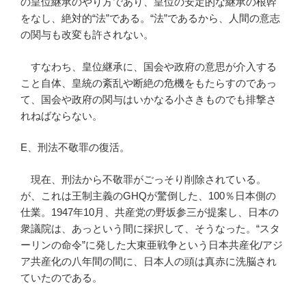
の皇位継承のやり方であり、皇位の安定的な継承の根幹
をなし、絶対的“法”である。“法”であるから、人間の意志
の関与も改変も許されない。
すなわち、皇位継承に、国会や政府の意思が介入する
こと自体、皇統の紊乱や断絶の危機をもたらすのであっ
て、国会や政府の関与はいかなる小さきものでも排撃さ
れねばならない。
E、刑法不敬罪の復活。
現在、刑法から不敬罪がごっそり削除されている。
が、これは王制主義のGHQが驚倒した、100％日本側の
仕業。1947年10月、共産党の野坂参三が提案し、日本の
衆議院は、あっという間に採択して、そうなった。“スタ
ーリンの命令”に発した大東亜戦争という日本共産化/アジ
ア共産化の八年間の間に、日本人の頭は真赤に洗脳され
ていたのである。