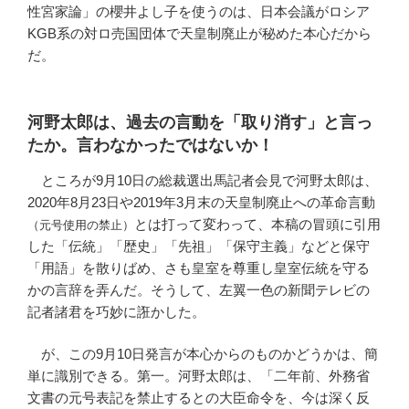
性宮家論」の櫻井よし子を使うのは、日本会議がロシア
KGB系の対ロ売国団体で天皇制廃止が秘めた本心だから
だ。
河野太郎は、過去の言動を「取り消す」と言っ
たか。言わなかったではないか！
ところが9月10日の総裁選出馬記者会見で河野太郎は、
2020年8月23日や2019年3月末の天皇制廃止への革命言動
とは打って変わって、本稿の冒頭に引用
（元号使用の禁止）
した「伝統」「歴史」「先祖」「保守主義」などと保守
「用語」を散りばめ、さも皇室を尊重し皇室伝統を守る
かの言辞を弄んだ。そうして、左翼一色の新聞テレビの
記者諸君を巧妙に誑かした。
が、この9月10日発言が本心からのものかどうかは、簡
単に識別できる。第一。河野太郎は、「二年前、外務省
文書の元号表記を禁止するとの大臣命令を、今は深く反