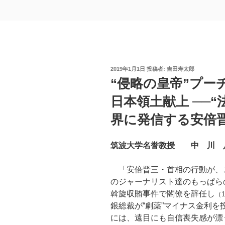
投
2019年1月1日
投稿者:
吉田寿太郎
稿
“侵略の皇帝”プー
日:
日本領土献上 ──
界に発信する安倍
筑波大学名誉教授 中 川 
「安倍晋三・首相の行動が、
のジャーナリスト達のもっぱら
斡旋収賄事件で閣僚を辞任し
（
銀総裁が“劇薬”マイナス金利を
には、遠目にも自信喪失感が漂