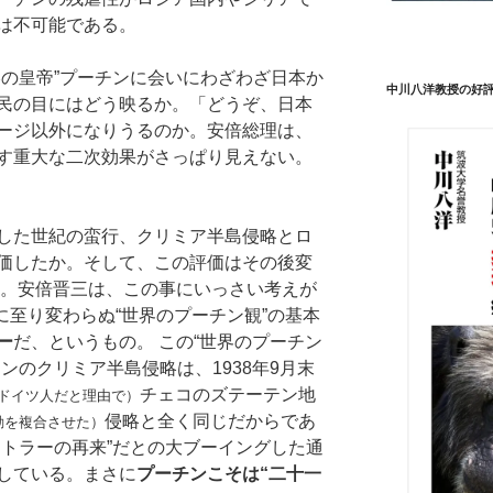
は不可能である。
略の皇帝”プーチンに会いにわざわざ日本か
中川八洋教授の好
民の目にはどう映るか。「どうぞ、日本
ージ以外になりうるのか。安倍総理は、
す重大な二次効果がさっぱり見えない。
した世紀の蛮行、クリミア半島侵略とロ
価したか。そして、この評価はその後変
か。安倍晋三は、この事にいっさい考えが
日に至り変わらぬ“世界のプーチン観”の基本
ー
だ、というもの。 この“世界のプーチン
ンのクリミア半島侵略は、1938年9月末
チェコのズテーテン地
がドイツ人だと理由で）
侵略と全く同じだからであ
動を複合させた）
ヒトラーの再来”だとの大ブーイングした通
している。まさに
プーチンこそは“二十一