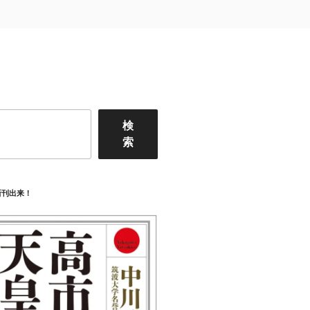
検
索
新刊出来！