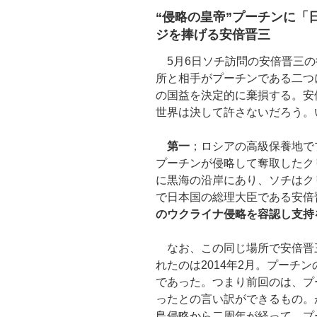
“侵略の皇帝”プーチンに「
ジを捧げる安倍晋三
5月6日ソチ訪問の安倍晋三の
所と相手がプーチンである二つ
の国益を決定的に棄損する。安
世界は決して許さないだろう。
第一
；ロシアの高級保養地で
プーチンが侵略して奪取したク
に黒海の沿岸にあり、ソチはク
で日本国の総理大臣である安倍
のウクライナ侵略を容認し支持
なお、この同じ場所で安倍晋
れたのは2014年2月。プーチン
であった。つまり前回のは、プ
ったとの言い訳ができるもの。
島侵略から二周年が経って、プ