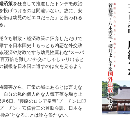
経済策
を狂喜して推進したトンデモ政治
を投げつけるのは間違いない。故に、安
安倍は幼児のピエロだった」と言われる
る。
逆立ち財政・経済政策に狂奔しただけで
導する日本国史上もっとも凶悪な外交政
る経済や財政ですら幼児性露わな“スーパ
何百万倍も難しい外交にしゃしゃり出ると
の禍根を日本国に遺すのは火を見るより
格障害から、正常の域にあるとは言えな
、自分の私的個人的な人気下落を堰き止
月6日、“侵略のロシア皇帝”プーチンに叩
プーチン・安倍晋三の首脳会談、日本を
の極み”となることは論を俟たない。