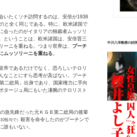
いたくソチ訪問するのは、安倍が1938
くのと全く同じである。特に、欧米諸国で
に会ったのがイタリアの独裁者ムッソリ
。ということは、欧米諸国は、安倍晋三
中川八洋教授の好
リーニを重ねる。つまり世界は、
プーチ
にムッソリーニを重ねる
。
皇帝であるだけでなく、恐ろしいテロリ
んなことにすら思考が及ばない。プーチ
B第二総局」出身であり、国家権力に手向
ボタージュ局にもいた凄腕のテロリスト
判の急先鋒だった元ＫＧＢ第二総局の後輩
殺害を命令したのがプーチンで
10投与で）
に誰もいない。