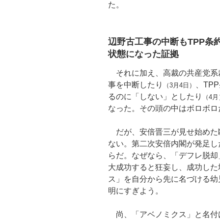
た。
辺野古工事の中断もTPP条
状態になった証拠
それに加え、高裁の共産党系
事を中断したり
、TP
（3月4日）
るのに「しない」としたり
（4月
なった。その頭の中はボロボロ
だが、安倍晋三が見せ始めた
ない。第二次安倍内閣が発足した
らだ。なぜなら、「デフレ脱却
大成功すると狂妄し、成功した
ス」を自分から先に名づける幼
明にすぎよう。
尚、「アベノミクス」と名付