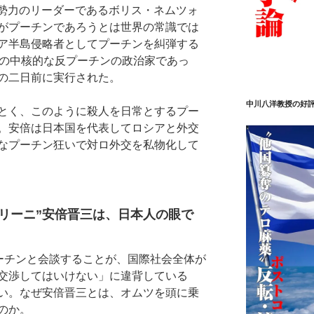
党勢力のリーダーであるボリス・ネムツォ
がプーチンであろうとは世界の常識では
ア半島侵略者としてプーチンを糾弾する
その中核的な反プーチンの政治家であっ
の二日前に実行された。
中川八洋教授の好
とく、このように殺人を日常とするプー
。安倍は日本国を代表してロシアと外交
なプーチン狂いで対ロ外交を私物化して
リーニ”安倍晋三は、日本人の眼で
ーチンと会談することが、国際社会全体が
交渉してはいけない」に違背している
い。なぜ安倍晋三とは、オムツを頭に乗
のか。