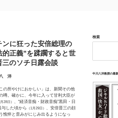
検索
チンに狂った安倍総理の
“法的正義”を蹂躙すると世
晋三のソチ日露会談
中川八洋教授の最
八 洋
この所やけにおかしい」は、新聞その他
の噂。確かに、今年に入って甘利大臣が
、“経済音痴・財政音痴”黒田・日
1月28日）
投与した頃から
、安倍晋三の顔
（1月29日）
う憔悴と歪みがにじみ出るようになっ