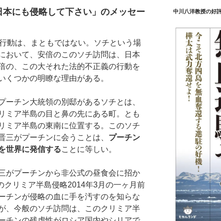
日本にも侵略して下さい」のメッセー
中川八洋教授の好
行動は、まともではない。ソチという場
において、安倍のこのソチ訪問は、日本
倍の、この大それた法的不正義の行動を
いくつかの明瞭な理由がある。
プーチン大統領の別邸があるソチとは、
リミア半島の目と鼻の先にある町。とも
リミア半島の東南に位置する。このソチ
晋三がプーチンに会うことは、
プーチン
を世界に発信する
ことに等しい。
三がプーチンから非公式の昼食会に招か
のクリミア半島侵略2014年3月の一ヶ月前
ーチンが侵略の血に手を汚すのを知らな
が、今般のソチ訪問は、このクリミア半
ーチンの残虐性がロシア国内やシリアで