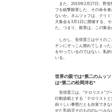
また、2015年2月27日、野
フを銃撃殺害した、その命令者
ないか。ネムツォフは、クリミ
大集会を3月1日に開催する、
た。つまり、殺害は、この集会
しかし、安倍晋三はゲイのご
チンにぞっこん惚れてしまった
をやっているのではない。私的
いる。
世界の眼では“第二のムッソ
は“第二の松岡洋右”
安倍晋三は、“テロリスト”プ
行動規範とする「テロリストと
由々しい事態だとも自覚できな
せた乳幼児そのもののレベルな