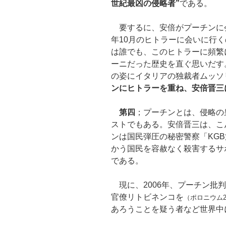
世紀最凶の侵略者”
である。
要するに、安倍がプーチンに会
年10月のヒトラーに会いに行
は誰でも、このヒトラーに頻繁
ーニだった歴史を直ぐ思いだす
の姿にイタリアの独裁者ムッソ
ンにヒトラーを重ね、安倍晋三
第四
；プーチンとは、侵略の
ストでもある。安倍晋三は、こ
ンは国民弾圧の秘密警察「KG
かう国民を容赦なく殺害するサ
である。
現に、2006年、プーチン批
官僚リトビネンコを
（ポロニウム2
あろうことを疑う者など世界中