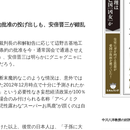
約批准の投げ出しも、安倍晋三が錯乱
裁判長の和解勧告に応じて辺野古基地工
P条約の批准を今・通常国会で通過させえ
、安倍晋三は明らかにグニャグニャに
）
だろう。
断末魔的なこのような情況は、意外では
2012年12月時点で十分に予測されたか
」という必要性なき妄想経済政策が100％
場合のみ付けられる名称「アベノミク
児性露わな“スーパーお馬鹿”が躓くのは自
中川八洋教授の好
けた以上、後世の日本人は、「子孫に大