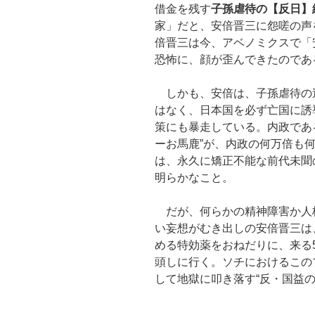
借金を残す
子孫虐待の【反日】
家」だと、安倍晋三に怨嗟の声
倍晋三は今、アベノミクスで「
恐怖に、顔が歪んできたのであ
しかも、安倍は、子孫虐待の
はなく、日本国を必ず亡国に誘
策にも暴走している。内政であ
ーお馬鹿”が、内政の何万倍も
は、永久に矯正不能な前代未聞
明らかなこと。
だが、何らかの精神障害か人
い妄想がむき出しの安倍晋三は
める特効薬をおねだりに、来る5
頭しに行く。ソチにおけるこの
して地獄に叩き落す“反・国益