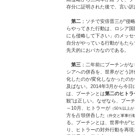
存分に証明された後で、言い訳
第二
；ソチで安倍晋三が“侵
らやってきた行動は、ロシア国
にも侵略して下さい」のメッセ
自分がやっている行動がもたら
先天的におバカなのである。
第三
；二年前にプーチンがな
シアへの併呑を、世界がどう評
化したのか/変化しなかったの
及ばない。2014年3月から今
は、プーチンとは
第二のヒトラ
観”は正しい。なぜなら、プーチ
～10月、ヒトラーが
（50％以上
方を占領併呑した
（外交と軍事行
る。プーチンとは、世界中が“
り、ヒトラーの対外行動を再現