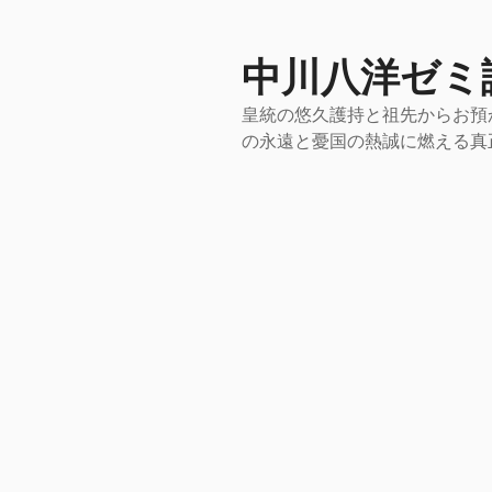
コ
ン
テ
中川八洋ゼミ
ン
皇統の悠久護持と祖先からお預
ツ
の永遠と憂国の熱誠に燃える真
へ
ス
キ
ッ
プ