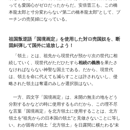
っても愛国心がゼロだったからだ。安倍晋三も、この橋
本龍太郎と寸分変わらない“第二の橋本龍太郎”として、プ
ーチンの売笑婦になっている。
祖国叛逆語「国境画定」を使用した対ロ売国奴を、断
固糾弾して国外に追放しよう！
「領土」とは、祖先から現世代が預かり次の世代に相
続していく、現世代がただひたすら
相続の義務
を果たさ
なければならない神聖な国土である。だから、現世代
は、領土を命に代えても減らすことは許されないし、侵
略された領土は奪還のみしか選択肢はない。
一方、四文字「国境画定」は、未開の無主の地をどう
分割するかなどの時に使用するものだから、この理不尽
な言葉「国境画定」を北方領土に使用することは、北方
領土を“祖先からの日本国の領土”と見做さないことに等し
い。わが固有の領土「北方領土」を日露間に横たわる“未