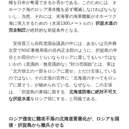
権を日米が奪還できるか否かである。このためには、オ
ホーツク海のロシア潜水艦を必ず殲滅しなければならな
いし、当然、それには、米海軍の海軍艦艇がオホーツク
海に突入するための（水深1300メートルの）
択捉水道の
完全制圧
が絶対的な前提条件となる。
安倍晋三ら自民党国会議員の中には、あるいは元外務
次官でNSC事務局長の谷内正太郎のように、択捉島の半
分とか四分の一ぐらいならロシアに渡してもいいではな
いかの（意識的・無意識的な）“対ロ売国奴”とは、実は
「北方領土の一部をロシアに渡せ」とだけ主張している
のではない。その主張の言外に「北海道のすべてをロシ
アに渡そう」が秘められている。なぜなら、この主張
は、「択捉島の東端に面する、
北海道防衛に絶対不可欠
な択捉水道
をロシア領にする」と同義である。
ロシア侵攻に難攻不落の北海道要塞化が、ロシアを国
後・択捉島から撤兵させる