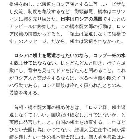
提供を約し、北海道をロシア領とするに等しい「ビザな
し交流」制度を創設するなど、徹頭徹尾、橋本はエリツ
ィンに媚を売り続けた。
日本はロシアの属国
ですよとの
アッピールに終始した。この橋本龍太郎の行動は、ロシ
ア民族の慣習からすると、「領土は返還しなくて結構で
す」のメッセージ。だから、領土は返還されなかった。
ロシアに領土を返還させたいのなら、コップ一杯の水
も飲ませてはならない
。机をどんどんと叩き、椅子を足
蹴にし、背中を見せてドアをばたんと閉めること。これ
がロシア人と交渉をするならば、採るべき最小限のイロ
ハ行動である。ロシア民族は冷たく扱われたときのみ、
妥協を考える。
首相・橋本龍太郎の極め付きは、「ロシア様、領土返
還しなくてもいい、国境だけ確定しようではないか」と
実際に発言したこと。自国の領土を放棄する、これほど
ひどい売国行為はかつてない。総理大臣在任中に何か業
績を残したい一途の橋本龍太郎には、個人的名誉欲はあ