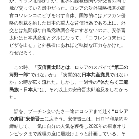
か
、イラン北部か」が、世界の諜報機関や外交官の間で
飛び交っている最中だった。ロシアの対外謀略機関の高
官コワレンコにビザを出す自体、国際的にはアフガン侵
略の制裁を約した日本の重大な背信行為である上に、外
交とは無関係な自民党政調会長にすぎないのに、安倍晋
太郎は日本共産党とグルになって、「コワレンコ来日に
ビザを出せ」と外務省にあれほど執拗な圧力をかけた。
なぜだろう。
この時、「
安倍晋太郎とは
、ロシアのスパイで
“
第二の
河野一郎
”
ではないか」「実質的な
日本共産党員
ではない
か」の噂が広く流れた。しかし、一過性の
“
体たらく三流
民族・日本人
”
は、それ以上の安倍晋太郎追及をしなかっ
た。
話を、プーチン会いたさ一途にロシアまで赴く
“
ロシア
の虜囚
”
安倍晋三
に戻そう。安倍晋三は、日ロ平和条約を
締結して、一気に自分の人気を獲得し2020年の東京オリ
ンピックまで総理の座に居続けようと計画している。そ