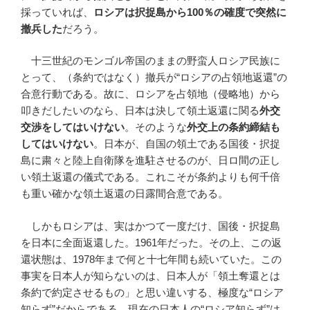
採っていれば、
ロシアは択捉島から
100
％の確度で突然に
撤兵した
だろう。
十三世紀のモンゴル帝国のままの野蛮人ロシア民族に
とって、（条約ではなく）撤兵が“ロシアの占領地返還”の
合意行動である。故に、ロシアを占領地（侵略地）から
叩きだしたいのなら、日本は決して領土返還に関る
外交
交渉をしてはいけない
。そのような
外交上の条約締結も
してはいけない
。日本が、自国の領土である国後・択捉
島に粛々と陸上自衛隊を進駐させるのが、日ロ間の正し
い領土返還の儀式である。これこそが条約よりも何千倍
も重い確かな領土返還の日露間合意である。
しかもロシアは、実はかつて一度だけ、国後・択捉島
を日本に全面返還した。1961年だった。その上、この返
還状態は、1978年まで何と十七年間も続いていた。この
事実を日本人が知らないのは、日本人が「領土奪還とは
条約で約定させるもの」と思い違いする、極度な“ロシア
知らず”だからである。現在の日本人の“ロシア知らず”は