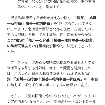
の算定、ならびに北海道防衛のための日本の軍備
強化については、割愛する。
択捉島/国後島を日米側が抑えない限り、
“
縦深
”
「旭川
―
石狩岳
/
十勝岳
―
雌阿寒岳」
を守り切ることはできな
い。つまり、北海道の西部と北部を侵攻・占領したロシ
アの大部隊に反撃して日本海側に押し戻せるか否かは、
この
“
縦深
”
「旭川
―
石狩岳
/
十勝岳
―
雌阿寒岳
―
択捉島」
の防衛完遂あるいは聖域化
が根幹的に決定するというこ
とだ。
プーチンが、北海道侵攻時に択捉島を奪還せんとする
米海軍を攻撃する地対艦ミサイルの配備を開始するの
は、このように日本の北海道防衛の生命線である
“
縦
深
”
「旭川
―
石狩岳
/
十勝岳
―
雌阿寒岳
―
択捉島」
を日本側
に与えず、ずたずたボロボロにするのが狙いである。
さらに、北海道防衛で忘れてはいけないのが、今や“ロ
シアの内海”となったオホーツク海のシー・コントロール