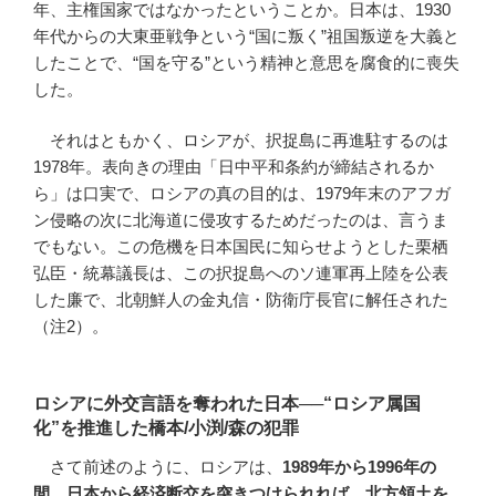
年、主権国家ではなかったということか。日本は、1930
年代からの大東亜戦争という“国に叛く”祖国叛逆を大義と
したことで、“国を守る”という精神と意思を腐食的に喪失
した。
それはともかく、ロシアが、択捉島に再進駐するのは
1978年。表向きの理由「日中平和条約が締結されるか
ら」は口実で、ロシアの真の目的は、1979年末のアフガ
ン侵略の次に北海道に侵攻するためだったのは、言うま
でもない。この危機を日本国民に知らせようとした栗栖
弘臣・統幕議長は、この択捉島へのソ連軍再上陸を公表
した廉で、北朝鮮人の金丸信・防衛庁長官に解任された
（注2）。
ロシアに外交言語を奪われた日本──“ロシア属国
化”を推進した橋本/小渕/森の犯罪
さて前述のように、ロシアは、
1989
年から
1996
年の
間、日本から経済断交を突きつけられれば、北方領土を