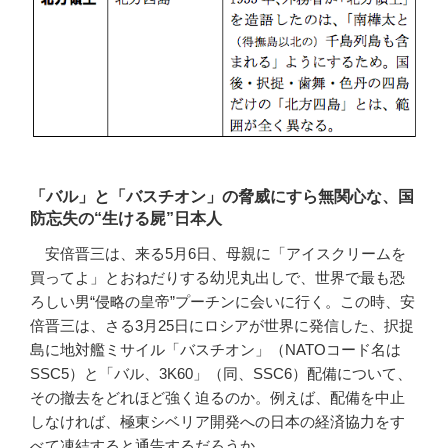
「バル」と「バスチオン」の脅威にすら無関心な、国
防忘失の“生ける屍”日本人
安倍晋三は、来る5月6日、母親に「アイスクリームを
買ってよ」とおねだりする幼児丸出しで、世界で最も恐
ろしい男“侵略の皇帝”プーチンに会いに行く。この時、安
倍晋三は、さる3月25日にロシアが世界に発信した、択捉
島に地対艦ミサイル「バスチオン」（NATOコード名は
SSC5）と「バル、3K60」（同、SSC6）配備について、
その撤去をどれほど強く迫るのか。例えば、配備を中止
しなければ、極東シベリア開発への日本の経済協力をす
べて凍結すると通告するだろうか。