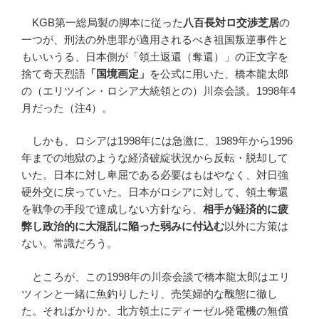
KGB第一総局製の脚本に従った
八百長対ロ交渉芝居
の
一つが、刑法の外患罪が適用されるべき祖国叛逆事件と
もいいうる、日本側が「領土返還（奪還）」の正文字を
捨て奇天烈語
「国境画定」
を公式に用いた、橋本龍太郎
の（エリツイン・ロシア大統領との）川奈会談。1998年4
月だった（注4）。
しかも、ロシアは1998年には急激に、1989年から1996
年までの地獄のような経済破綻状況から反転・脱却して
いた。日本に対し卑屈である必要はもはやなく、対日強
硬外交に戻っていた。日本がロシアに対して、領土奪還
を戦争の手段で達成しない方針なら、
相手が経済的に疲
弊し政治的に大混乱に陥った弱みに付込む
以外に方策は
ない。常識だろう。
ところが、この1998年の川奈会談で橋本龍太郎はエリ
ツィンと一緒に魚釣りしたり、売笑婦的な醜態に徹し
た。そればかりか、北方領土にディーゼル発電機の無償