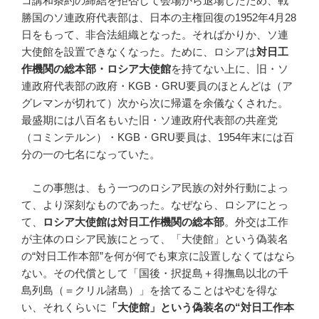
コ講和条約の締結を拒否して会場から退場したため、戦
勝国のソ連政府代表部は、日本の主権回復の1952年4月28
日をもって、非合法組織となった。そればかりか、ソ連
大使館を設置できなくなった。ために、ロシアは
対日工
作機関の総本部・ロシア大使館
を持てない上に、旧・ソ
連政府代表部の政府・KGB・GRU要員のほとんどは（ア
グレマンが切れて）次から次に帰還を余儀なくされた。
最盛期には八百名もいた旧・ソ連政府代表部の共産党
（コミンテルン）・KGB・GRU要員は、1954年末には百
分の一の七名になっていた。
この事態は、もう一つのロシア民族の対外行動によっ
て、より深刻なものであった。なぜなら、ロシアにとっ
て、
ロシア大使館は対日工作機関の総本部
。外交は工作
が主体のロシア民族にとって、「大使館」という偽装名
の“対日工作本部”を何が何でも東京に設置しなくてはなら
ない。その代償として「国後・択捉島＋得撫島以北の千
島列島（＝クリル諸島）」を捨てることはやむを得な
い、それくらいに
「大使館」という偽装名の
“
対日工作本