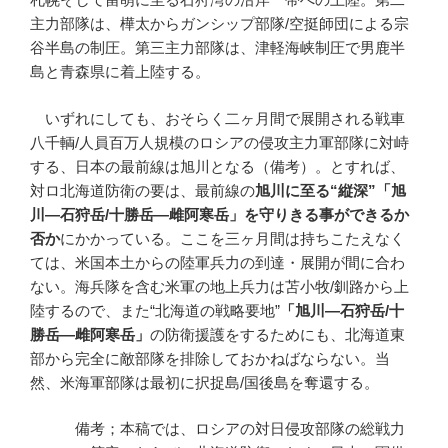
主力部隊は、樺太からガンシップ部隊/空挺師団による宗
谷半島の制圧。第三主力部隊は、津軽海峡制圧で男鹿半
島と青森県に着上陸する。
いずれにしても、おそらく二ヶ月間で展開される戦車
八千輌/人員百万人規模のロシアの侵攻主力軍部隊に対峙
する、日本の最前線は旭川となる（備考）。とすれば、
対ロ北海道防衛の要は、最前線の
旭川に至る
“
縦深
”
「旭
川
―
石狩岳
/
十勝岳
―
雌阿寒岳」を守りきる事ができるか
否か
にかかっている。ここを三ヶ月間は持ちこたえなく
ては、米国本土からの陸軍兵力の到達・展開が間に合わ
ない。海兵隊を含む米軍の地上兵力は苫小牧/釧路から上
陸するので、また“北海道の戦略要地”
「旭川
―
石狩岳
/
十
勝岳
―
雌阿寒岳」
の防衛援護をするためにも、北海道東
部から完全に敵部隊を排除しておかねばならない。当
然、米海軍部隊は最初に択捉島/国後島を奪還する。
備考；本稿では、ロシアの対日侵攻部隊の総戦力