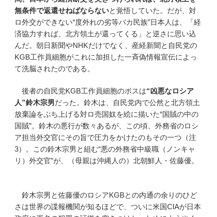
無条件で返還せねばならない
と覚悟していた。だが、対
ロ外交ができない“度外れの劣等バカ民族”日本人は、「経
済協力すれば、北方領土が還ってくる」と逆さに思い込
んだ。朝日新聞やNHKだけでなく、産経新聞と自民党の
KGB工作員細胞がこれに加担した一斉偽情報宣伝によっ
て洗脳されたのである。
後者の自民党KGB工作員細胞のボスは
“
凶悪なロシア
人
”
鈴木宗男
だった。鈴木は、自民党内で公然と北方領土
放棄論をぶち上げる対ロ売国奴を絵に描いた“国賊の中の
国賊”。鈴木の悪行が数々あるが、この頃、外務省のロシ
ア担当外交官にその旨で圧力をかけたのもその一つ（注
3）。この鈴木宗男と組む“悪の外務省中級職（ノンキャ
リ）外交官”が、（母親は沖縄人の）北朝鮮人・佐藤優。
鈴木宗男と佐藤優のロシアKGBとの内通の余りのひど
さは世界の諜報機関が知るほどで、ついに米国CIAが日本