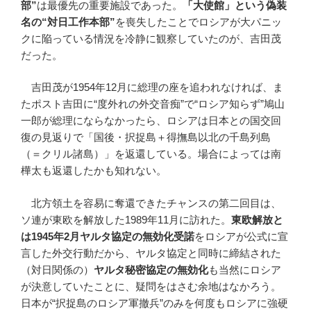
部
”
は最優先の重要施設であった。
「大使館」という偽装
名の
“
対日工作本部
”
を喪失したことでロシアが大パニッ
クに陥っている情況を冷静に観察していたのが、吉田茂
だった。
吉田茂が1954年12月に総理の座を追われなければ、ま
たポスト吉田に“度外れの外交音痴”で“ロシア知らず”鳩山
一郎が総理にならなかったら、ロシアは日本との国交回
復の見返りで「国後・択捉島＋得撫島以北の千島列島
（＝クリル諸島）」を返還している。場合によっては南
樺太も返還したかも知れない。
北方領土を容易に奪還できたチャンスの第二回目は、
ソ連が東欧を解放した1989年11月に訪れた。
東欧解放と
は
1945
年
2
月ヤルタ協定の無効化受諾
をロシアが公式に宣
言した外交行動だから、ヤルタ協定と同時に締結された
（対日関係の）
ヤルタ秘密協定の無効化
も当然にロシア
が決意していたことに、疑問をはさむ余地はなかろう。
日本が“択捉島のロシア軍撤兵”のみを何度もロシアに強硬