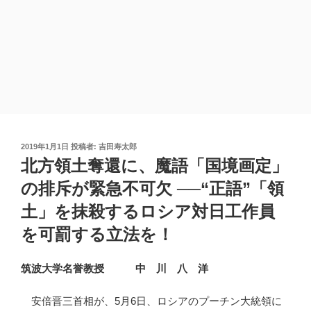
投
2019年1月1日
投稿者:
吉田寿太郎
稿
北方領土奪還に、魔語「国境画定」
日:
の排斥が緊急不可欠 ──“正語”「領
土」を抹殺するロシア対日工作員
を可罰する立法を！
筑波大学名誉教授 中 川 八 洋
安倍晋三首相が、5月6日、ロシアのプーチン大統領に