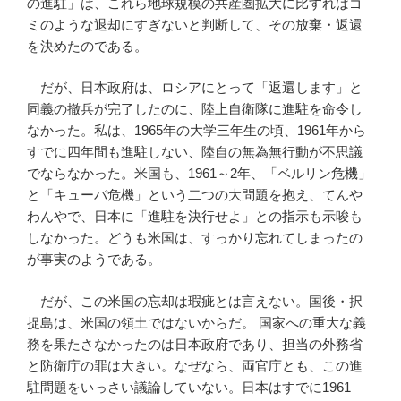
の進駐」は、これら地球規模の共産圏拡大に比すればゴ
ミのような退却にすぎないと判断して、その放棄・返還
を決めたのである。
だが、日本政府は、ロシアにとって「返還します」と
同義の撤兵が完了したのに、陸上自衛隊に進駐を命令し
なかった。私は、1965年の大学三年生の頃、1961年から
すでに四年間も進駐しない、陸自の無為無行動が不思議
でならなかった。米国も、1961～2年、「ベルリン危機」
と「キューバ危機」という二つの大問題を抱え、てんや
わんやで、日本に「進駐を決行せよ」との指示も示唆も
しなかった。どうも米国は、すっかり忘れてしまったの
が事実のようである。
だが、この米国の忘却は瑕疵とは言えない。国後・択
捉島は、米国の領土ではないからだ。 国家への重大な義
務を果たさなかったのは日本政府であり、担当の外務省
と防衛庁の罪は大きい。なぜなら、両官庁とも、この進
駐問題をいっさい議論していない。日本はすでに1961