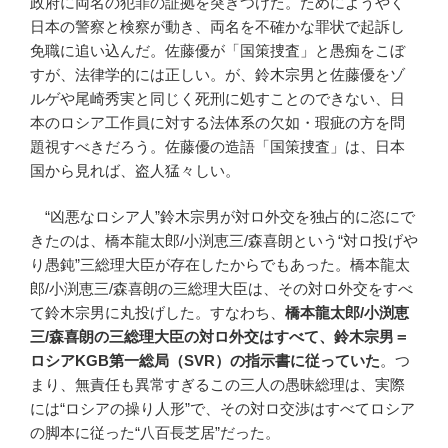
政府に両名の犯罪の証拠を突きつけた。ためにようやく
日本の警察と検察が動き、両名を不確かな罪状で起訴し
免職に追い込んだ。佐藤優が「国策捜査」と愚痴をこぼ
すが、法律学的には正しい。が、鈴木宗男と佐藤優をゾ
ルゲや尾崎秀実と同じく死刑に処すことのできない、日
本のロシア工作員に対する法体系の欠如・瑕疵の方を問
題視すべきだろう。佐藤優の造語「国策捜査」は、日本
国から見れば、盗人猛々しい。
“凶悪なロシア人”鈴木宗男が対ロ外交を独占的に恣にで
きたのは、橋本龍太郎/小渕恵三/森喜朗という“対ロ投げや
り愚鈍”三総理大臣が存在したからでもあった。橋本龍太
郎/小渕恵三/森喜朗の三総理大臣は、その対ロ外交をすべ
て鈴木宗男に丸投げした。すなわち、
橋本龍太郎
/
小渕恵
三
/
森喜朗の三総理大臣の対ロ外交はすべて、鈴木宗男＝
ロシア
KGB
第一総局
（
SVR
）
の指示書に従っていた
。つ
まり、無責任も異常すぎるこの三人の愚昧総理は、実際
には“ロシアの操り人形”で、その対ロ交渉はすべてロシア
の脚本に従った“八百長芝居”だった。