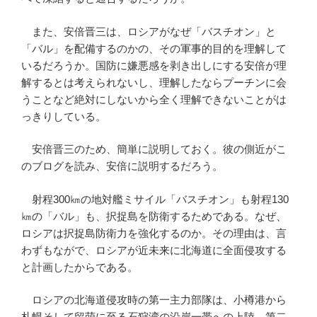
また、安倍晋三は、ロシアがなぜ「バスチオン」と
「バル」を配備するのかの、その軍事的目的を理解して
いるだろうか。国防に嫌悪感を剥き出しにする安倍が理
解するとは考えられないし、理解したならプーチンに会
うことなど絶対にしないから全く理解できないことがは
っきりしている。
安倍晋三のため、簡単に説明しておく。彼の側近がこ
のブログを読み、安倍に説明するだろう。
射程300㎞の地対艦ミサイル「バスチオン」も射程130
㎞の「バル」も、択捉島を防衛するためである。なぜ、
ロシアは択捉島防衛力を強化するのか。その理由は、言
わずもながで、ロシアが近未来に北海道に全面侵攻する
と計画したからである。
ロシアの北海道侵攻時の第一主力部隊は、小樽港から
札幌そして留萌に至る石狩湾の沿岸一帯への上陸。第二