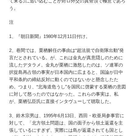
て来る｣に追い込むことが対ロ外交の真骨頂で極意であろ
う。
注
1、『朝日新聞』1980年12月11日付け。
2、巷間では、栗栖解任の事由は“超法規で自衛隊出動”発
言だとされている。が、これは金丸が真意隠しのために
流したデタラメ。金丸が栗栖に激怒したのは、ソ連軍の
択捉島再占領の事実が日本国内に広まると、国論が日中
平和条約の締結反対に動くのではないかと懸念したた
め。つまり、“北海道危うし”を国民に啓蒙する栗栖の意図
に対して怒ったのではなかった。これらの事実は、私
が、栗栖弘臣氏に直接インタヴューして聴取した。
3、鈴木宗男は、1995年6月13日、西田・欧亜局参事官に
対して、「北方領土問題は、国の面子から領土返還を主
張しているにすぎず、実際には島が返還されても国とし