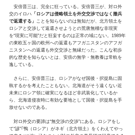
安倍晋三は、完全に狂っている。安倍晋三が、対ロ外
交のイロハ
「ロシアは侵略領土を外交交渉ではなく撤兵
で返還する」
ことを知らないのは無知だが、北方領土を
ロシアと交渉して返還させようとの荒唐無稽な非現実
を“現実に可能”だと狂妄するのは正常の域にない。1989年
の東欧五ヶ国の欧州への返還もアフガニスタンのアフガ
ニスタンへの返還も外交交渉と無縁だった。こんな初歩
的な歴史を知らないとは、安倍の無学・無教養は常軌を
逸している。
さらに、安倍晋三は、ロシアがなぜ国後・択捉島に固
執するかを考えたこともない。北海道がそう遠くない近
未来にロシア領に確実になるほど非武装化しているか
ら、北海道侵攻時に有効な要地として国後・択捉島を手
放せないのである。
対ロ外交の要諦は“無交渉の交渉”にある。ロシアをし
て“諺”｢鴨（ロシア）がネギ（北方領土）をくわえてやっ