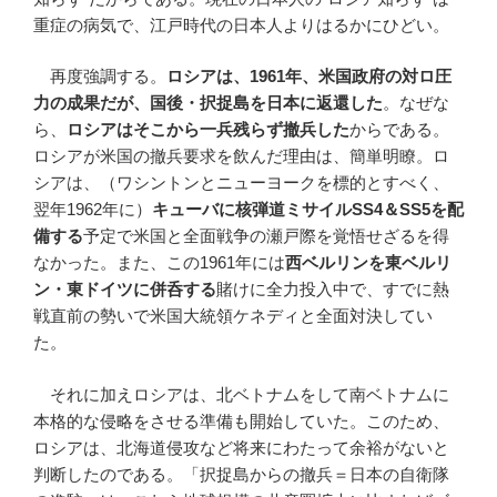
重症の病気で、江戸時代の日本人よりはるかにひどい。
再度強調する。
ロシアは、
1961
年、米国政府の対ロ圧
力の成果だが、国後・択捉島を日本に返還した
。なぜな
ら、
ロシアはそこから一兵残らず撤兵した
からである。
ロシアが米国の撤兵要求を飲んだ理由は、簡単明瞭。ロ
シアは、（ワシントンとニューヨークを標的とすべく、
翌年1962年に）
キューバに核弾道ミサイル
SS4
＆
SS5
を配
備する
予定で米国と全面戦争の瀬戸際を覚悟せざるを得
なかった。また、この1961年には
西ベルリンを東ベルリ
ン・東ドイツに併呑する
賭けに全力投入中で、すでに熱
戦直前の勢いで米国大統領ケネディと全面対決してい
た。
それに加えロシアは、北ベトナムをして南ベトナムに
本格的な侵略をさせる準備も開始していた。このため、
ロシアは、北海道侵攻など将来にわたって余裕がないと
判断したのである。「択捉島からの撤兵＝日本の自衛隊