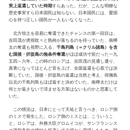
実上返還していた時期
すらあった。だが、こんな明瞭な
歴史事実すら日本国民は知らない。日本国民には、愛国
心を持つ正しい国民が一人もいなくなった。
北方領土を容易に奪還できたチャンスの第一回目は、
吉田茂が虎視眈々と熟柿が落ちるのを待っていた、南樺
太の奪還も視野に入る、
千島列島
（＝クリル諸島）
を含
む国後・択捉島の無条件奪還
がほぼ成功寸前だった一九
五四～六年。この時のロシアは、吉田茂の見通し通り、
真青になってほとんど音を上げ、全面返還を心底では決
断していた。国後・択捉島の返還は当然と考え、得撫島
以北の千島列島もほぼ返すと決めていた。南樺太だけは
何とか返さないで済ませる方策はないものかと思案して
いた。
この情況は、日本にとって天祐と言うべき、ロシア側
のミスで発生した。ロシア側のミスとは、こういうこ
と。ロシアは、外務大臣グロムイコが、サンフランシス