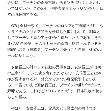
会いに、プーチンの保養宮殿があるソチに行く。おかし
いではないか。この5月、伊勢志摩サミットG7があり、日
本は議長国である。
G7は全員一致で、プーチンのロシアが二年前の3月、ウ
クライナのクリミア半島を侵略した廉において、制裁と
してプーチンのロシアをG7から追放したのである。その
G7の議長国が、そのサミットの直前、処罰されている国
際的犯罪者（侵略者）プーチンに会うこと自体、G7のル
ールに反しよう。
安倍晋三の対ロシア行動の異様さは、安倍晋三が“侵略
の皇帝”プーチンに魂を奪われたからで、安倍晋三とは冷
徹が要求される対ロ外交ができない麻薬吸引中といえ
る。一言でいえば安倍晋三は、
プーチンの虜
/
プーチンの
奴隷
である。これほどの“ロシアの犬”は、日本民族の恥さ
らしの極み。
やはり、安倍晋三は、父系の安倍晋太郎の息子であ