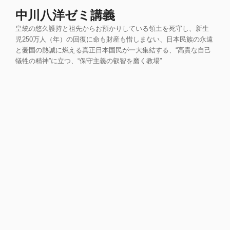
コ
中川八洋ゼミ講義
ン
皇統の悠久護持と祖先からお預かりしている領土を死守し、新生
テ
児250万人（年）の回復に命も財産も惜しまない、日本民族の永遠
ン
と憂国の熱誠に燃える真正日本国民が一大集結する、“高貴な自己
ツ
犠牲の精神”に立つ、“保守主義の叡智を磨く教場”
へ
ス
キ
ッ
プ