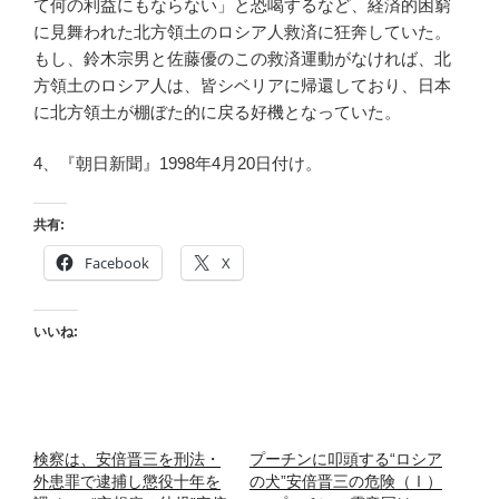
て何の利益にもならない」と恐喝するなど、経済的困窮
に見舞われた北方領土のロシア人救済に狂奔していた。
もし、鈴木宗男と佐藤優のこの救済運動がなければ、北
方領土のロシア人は、皆シベリアに帰還しており、日本
に北方領土が棚ぼた的に戻る好機となっていた。
4、『朝日新聞』1998年4月20日付け。
共有:
Facebook
X
いいね:
検察は、安倍晋三を刑法・
プーチンに叩頭する“ロシア
外患罪で逮捕し懲役十年を
の犬”安倍晋三の危険（Ⅰ）