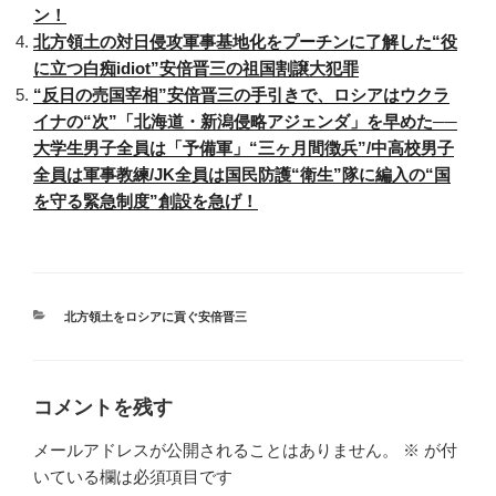
ン！
北方領土の対日侵攻軍事基地化をプーチンに了解した“役
に立つ白痴idiot”安倍晋三の祖国割譲大犯罪
“反日の売国宰相”安倍晋三の手引きで、ロシアはウクラ
イナの“次”「北海道・新潟侵略アジェンダ」を早めた──
大学生男子全員は「予備軍」“三ヶ月間徴兵”/中高校男子
全員は軍事教練/JK全員は国民防護“衛生”隊に編入の“国
を守る緊急制度”創設を急げ！
カ
北方領土をロシアに貢ぐ安倍晋三
テ
ゴ
リ
ー
コメントを残す
メールアドレスが公開されることはありません。
※
が付
いている欄は必須項目です