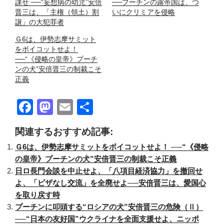
課せ ──“妄想病の幼児”安倍
──プーチンの露帝国は、つ
晋三は、「主権（領土）割
いにクリミアを侵略
譲」の大犯罪者
Ｇ6は、伊勢志摩サミット
をボイコットせよ！
──“《侵略の皇帝》プーチ
ンの犬”安倍晋三の制裁こそ
正義
F
M
E
共
a
a
m
有
関連するおすすめ記事:
c
st
ail
Ｇ6は、伊勢志摩サミットをボイコットせよ！ ──“《侵略
e
o
の皇帝》プーチンの犬”安倍晋三の制裁こそ正義
b
d
日ロ長門会談を中止せよ、「八項目経済協力」を撤回せ
o
o
よ、「ビザなし交流」を全廃せよ──安倍晋三は、愛国心
を取り戻す時
o
n
プーチンに叩頭する“ロシアの犬”安倍晋三の危険（Ⅱ）
k
──“日本の友好国”ウクライナを全面支援せよ、ニッポ