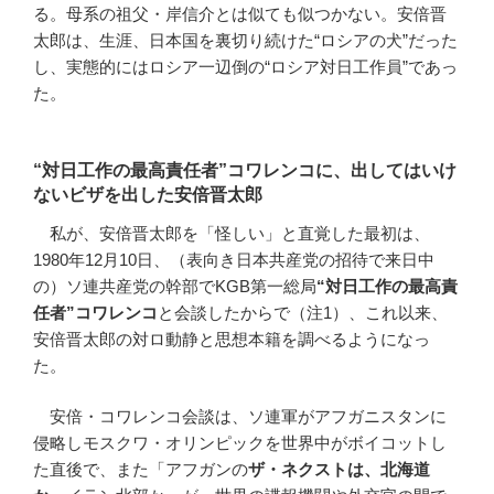
る。母系の祖父・岸信介とは似ても似つかない。安倍晋
太郎は、生涯、日本国を裏切り続けた“ロシアの犬”だった
し、実態的にはロシア一辺倒の“ロシア対日工作員”であっ
た。
“対日工作の最高責任者”コワレンコに、出してはいけ
ないビザを出した安倍晋太郎
私が、安倍晋太郎を「怪しい」と直覚した最初は、
1980年12月10日、（表向き日本共産党の招待で来日中
の）ソ連共産党の幹部でKGB第一総局
“
対日工作の最高責
任者
”
コワレンコ
と会談したからで（注1）、これ以来、
安倍晋太郎の対ロ動静と思想本籍を調べるようになっ
た。
安倍・コワレンコ会談は、ソ連軍がアフガニスタンに
侵略しモスクワ・オリンピックを世界中がボイコットし
た直後で、また「アフガンの
ザ・ネクストは、北海道