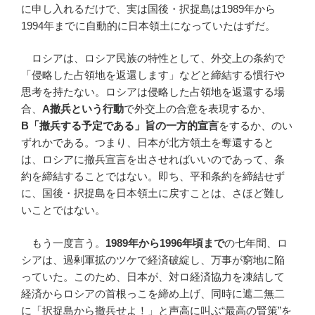
に申し入れるだけで、実は国後・択捉島は1989年から
1994年までに自動的に日本領土になっていたはずだ。
ロシアは、ロシア民族の特性として、外交上の条約で
「侵略した占領地を返還します」などと締結する慣行や
思考を持たない。ロシアは侵略した占領地を返還する場
合、
A
撤兵という行動
で外交上の合意を表現するか、
B
「撤兵する予定である」旨の一方的宣言
をするか、のい
ずれかである。つまり、日本が北方領土を奪還すると
は、ロシアに撤兵宣言を出させればいいのであって、条
約を締結することではない。即ち、平和条約を締結せず
に、国後・択捉島を日本領土に戻すことは、さほど難し
いことではない。
もう一度言う。
1989
年から
1996
年頃まで
の七年間、ロ
シアは、過剰軍拡のツケで経済破綻し、万事が窮地に陥
っていた。このため、日本が、対ロ経済協力を凍結して
経済からロシアの首根っこを締め上げ、同時に遮二無二
に「択捉島から撤兵せよ！」と声高に叫ぶ“最高の賢策”を