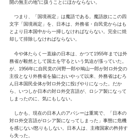
開の無主の地”に扱うことにほかならない。
つまり、「国境画定」は魔語である。魔語故にこの四
文字「国境画定」を、日本は、外務省・自民党からはも
とより日本国中から一掃しなければならない。完全に焼
却して排除しなければならない。
今や体たらく一直線の日本は、かつて1955年までは外
務省が毅然として国土を守るという気迫が漲っていた。
が、1956年に自民党の河野一郎や鳩山一郎が対ロ外交の
主役となり外務省を脇においやって以来、外務省はむろ
ん日本国民全体が対ロ外交に投げやりになった。だか
ら、いつしか日本の対ロ外交言語が、ロシア製になって
しまったのに、気にもしない。
しかも、現在の日本人のアパシーは重篤で、「日本の
対ロ外交言語がロシア製になってしまった」事態に危機
を感じない/怒りもしない。日本人は、主権国家の矜持す
ら失った。