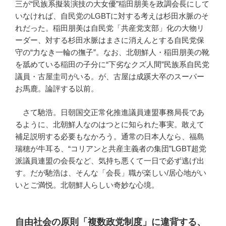
三が“民族系擬装演技の大女優”稲田朋美を政調会長にして
いなければ、自民党のLGBTに対する考えは杉田水脈のそ
れだった。稲田朋美は自民党「共産党支部」化の大物リ
ーダー、対する杉田水脈はまさに消えんとする自民党保
守の“力なき一輪の撫子”。なお、北朝鮮人・稲田朋美の靴
を舐めている稲田の子分に“下劣なクズ人間”民族系自民党
議員・古屋圭司がいる。が、古屋は成蹊大卒のスーパー
お馬鹿。論評する以前。
さて馳浩。日朝国交正常化推進議員連盟事務局長であ
るように、北朝鮮人なのはつとに知られた事実。敢えて
補足説明する必要もなかろう。通常の日本人なら、福島
瑞穂が牛耳る、“コリアンと共産主義者の集団”LGBT超党
派議員連盟の会長など、気持ち悪くて一日で必ず逃げ出
す。だが馳浩は、そんな「会長」職が楽しい/居心地がい
いとご満悦。北朝鮮人らしい奇妙な心境。
自由社会の原則「複数政党制度」に違背する、