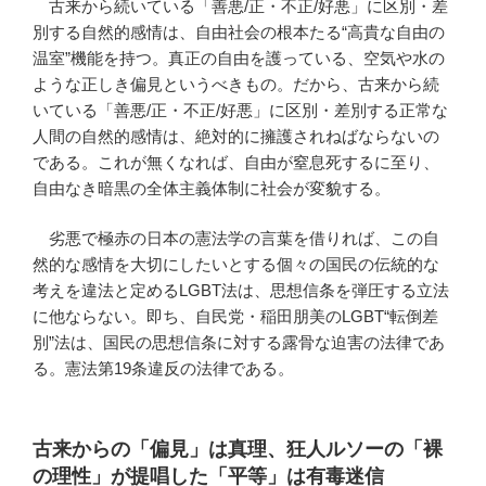
古来から続いている「善悪/正・不正/好悪」に区別・差
別する自然的感情は、自由社会の根本たる“高貴な自由の
温室”機能を持つ。真正の自由を護っている、空気や水の
ような正しき偏見というべきもの。だから、古来から続
いている「善悪/正・不正/好悪」に区別・差別する正常な
人間の自然的感情は、絶対的に擁護されねばならないの
である。これが無くなれば、自由が窒息死するに至り、
自由なき暗黒の全体主義体制に社会が変貌する。
劣悪で極赤の日本の憲法学の言葉を借りれば、この自
然的な感情を大切にしたいとする個々の国民の伝統的な
考えを違法と定めるLGBT法は、思想信条を弾圧する立法
に他ならない。即ち、自民党・稲田朋美のLGBT“転倒差
別”法は、国民の思想信条に対する露骨な迫害の法律であ
る。憲法第19条違反の法律である。
古来からの「偏見」は真理、狂人ルソーの「裸
の理性」が提唱した「平等」は有毒迷信