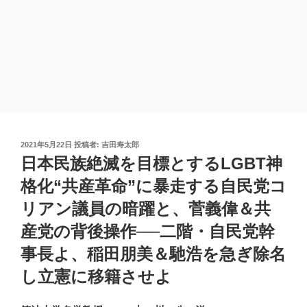
投
2021年5月22日
投稿者:
吉田寿太郎
稿
日本民族絶滅を目標とするLGBT神
日:
格化“共産革命”に暴走する自民党コ
リアン議員の暗躍と、菅義偉＆共
産党の背後操作──二階・自民党幹
事長よ、稲田朋美＆馳浩を急ぎ除名
し立憲に移籍させよ