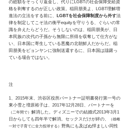
の総額をそっくり返金し、代りにLGBTの社会保障受給資
格を剥奪するのが正しい政策。稲田朋美よ、LGBT理解増
進法の立法をする前に、
LGBTを社会保障制度から外す
法
律を制定してこそ法の衡平equityを守りうる、ぐらいの常
識を弁えたらどうだ。そうしないのは、稲田朋美が、日
本民族の次代の子孫から無限に所得を収奪して仕方がな
い、日本国に寄生している悪魔の北朝鮮人だからだ。稲
田朋美をピョンヤンに強制送還するに、日本国は躊躇っ
ている場合ではない。
注
1、2015年末、渋谷区役所パートナー証明書発行第一号の
東小雪と増原裕子は、2017年12月28日、パートナーを
解消した。ディズニーでの結婚式2013年3月1
（二年間で）
日からしても四年半で解消。セックスだけが絆の、
（雄雌
野鳥にも及ばぬ悍ましい同性
一対で子育てに全力投球する）