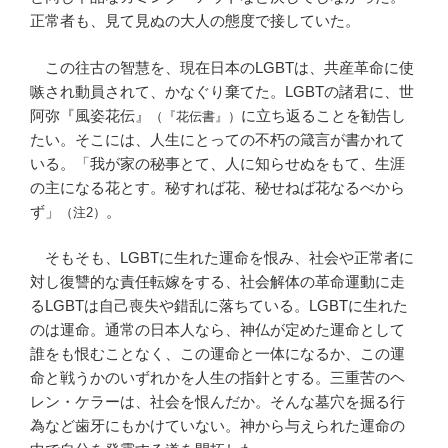
正常者も、見て見ぬの大人の態度で接していた。
この往古の智慧を、現在日本のLGBTは、共産革命に使
嗾され動員されて、かなぐり棄てた。LGBTの諸君に、世
阿弥『風姿花伝』
に立ち返ることを勧告し
（『花伝書』）
たい。そこには、人生にとっての不朽の箴言が書かれて
いる。「我が家の秘事とて、人に知らせぬをもて、生涯
の主になる花とす。秘すれば花、秘せねば花なるべから
ず」
。
（注2）
そもそも、LGBTに生れた運命を恨み、社会や正常者に
対し復讐的な責任転嫁をする、社会解体の革命運動に走
るLGBTは自己喪失や錯乱に落ちている。LGBTに生れた
のは運命。通常の日本人なら、神仏が定めた運命として
誰をも恨むことなく、この運命と一体になるか、この運
命と戦うかのいずれかを人生の指針とする。三重苦のヘ
レン・ケラーは、社会を恨んだか。そんな墓穴を掘る行
為など歯牙にもかけていない。神から与えられた運命の