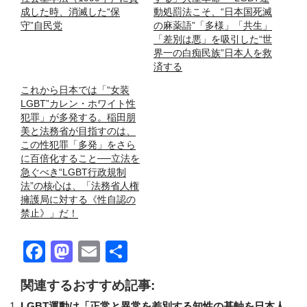
成した時、消滅した“保
動処罰法こそ、“日本国死滅
守”自民党
の麻薬語”「多様」「共生」
「差別は悪」を吸引した“世
界一の白痴民族”日本人を救
済する
これから日本では「“女装
LGBT”カレン・ホワイト性
犯罪」が多発する。稲田朋
美と法務省が目指すのは、
この性犯罪「多発」をさら
に百倍化すること──立法を
急ぐべき“LGBT行政規制
法”の核心は、「法務省人権
擁護局に対する《性自認の
禁止》」だ！
F
M
E
共
a
a
m
有
関連するおすすめ記事:
c
st
ail
LGBT運動は「正常と異常を差別する知性の基軸を日本人