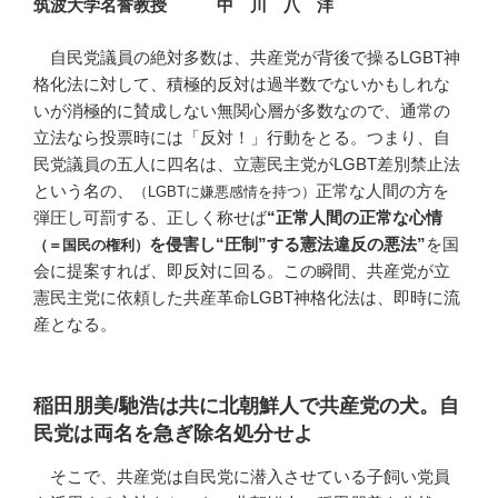
筑波大学名誉教授 中 川 八 洋
自民党議員の絶対多数は、共産党が背後で操るLGBT神
格化法に対して、積極的反対は過半数でないかもしれな
いが消極的に賛成しない無関心層が多数なので、通常の
立法なら投票時には「反対！」行動をとる。つまり、自
民党議員の五人に四名は、立憲民主党がLGBT差別禁止法
という名の、
正常な人間の方を
（LGBTに嫌悪感情を持つ）
弾圧し可罰する、正しく称せば
“正常人間の正常な心情
を侵害し“圧制”する憲法違反の悪法”
を国
（＝国民の権利）
会に提案すれば、即反対に回る。この瞬間、共産党が立
憲民主党に依頼した共産革命LGBT神格化法は、即時に流
産となる。
稲田朋美/馳浩は共に北朝鮮人で共産党の犬。自
民党は両名を急ぎ除名処分せよ
そこで、共産党は自民党に潜入させている子飼い党員