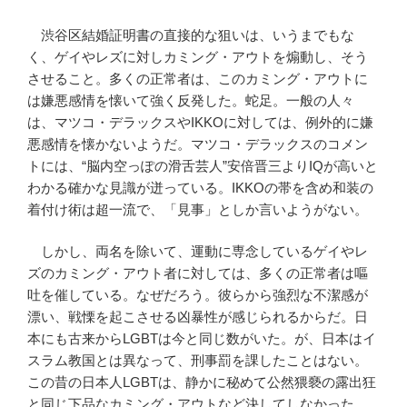
渋谷区結婚証明書の直接的な狙いは、いうまでもな
く、ゲイやレズに対しカミング・アウトを煽動し、そう
させること。多くの正常者は、このカミング・アウトに
は嫌悪感情を懐いて強く反発した。蛇足。一般の人々
は、マツコ・デラックスやIKKOに対しては、例外的に嫌
悪感情を懐かないようだ。マツコ・デラックスのコメン
トには、“脳内空っぽの滑舌芸人”安倍晋三よりIQが高いと
わかる確かな見識が迸っている。IKKOの帯を含め和装の
着付け術は超一流で、「見事」としか言いようがない。
しかし、両名を除いて、運動に専念しているゲイやレ
ズのカミング・アウト者に対しては、多くの正常者は嘔
吐を催している。なぜだろう。彼らから強烈な不潔感が
漂い、戦慄を起こさせる凶暴性が感じられるからだ。日
本にも古来からLGBTは今と同じ数がいた。が、日本はイ
スラム教国とは異なって、刑事罰を課したことはない。
この昔の日本人LGBTは、静かに秘めて公然猥褻の露出狂
と同じ下品なカミング・アウトなど決してしなかった。