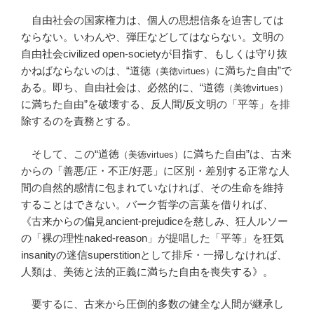
自由社会の国家権力は、個人の思想信条を迫害しては
ならない。いわんや、弾圧などしてはならない。文明の
自由社会civilized open-societyが目指す、もしくは守り抜
かねばならないのは、“道徳
に満ちた自由”で
（美徳virtues）
ある。即ち、自由社会は、必然的に、“道徳
（美徳virtues）
に満ちた自由”を破壊する、反人間/反文明の「平等」を排
除するのを責務とする。
そして、この“道徳
に満ちた自由”は、古来
（美徳virtues）
からの「善悪/正・不正/好悪」に区別・差別する正常な人
間の自然的感情に包まれていなければ、その生命を維持
することはできない。バーク哲学の言葉を借りれば、
《古来からの偏見ancient-prejudiceを慈しみ、狂人ルソー
の「裸の理性naked-reason」が提唱した「平等」を狂気
insanityの迷信superstitionとして排斥・一掃しなければ、
人類は、美徳と法的正義に満ちた自由を喪失する》。
要するに、古来から圧倒的多数の健全な人間が継承し