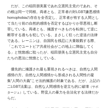
だが、この稲田朋美案であれ立憲民主党のであれ、そ
の根は同一で同根。両者とも、正常者の対LGBT嫌悪感情
homophobiaの存在を全否定し、正常者が有する人間とし
て当たり前の自然的感情を否定するばかりか罪悪視し断
罪している。両者とも、擁護すべきものを転倒して逆に
断罪する過ちを犯している。まさしく狂った逆送の法律
である。レーニンは、自国民を残忍に大量殺戮する際、
「これでユートピア共産社会がこの地上に降臨してく
る」と恍惚感に耽ったが、稲田朋美も立憲民主党も自分
たちの悪法に恍惚としている。
優先的に擁護され最も重視されるべきは、自然な人間
感情の方。自然な人間感情から形成される人間性の凝
集“人間の大義”こそ法的擁護の対象である。だが、上記の
二LGBT法案は、自然な人間感情を逆立ち的に破壊
（サボ
している。野蛮人の暴力を合法化する法律だか
タージュ）
らだ。