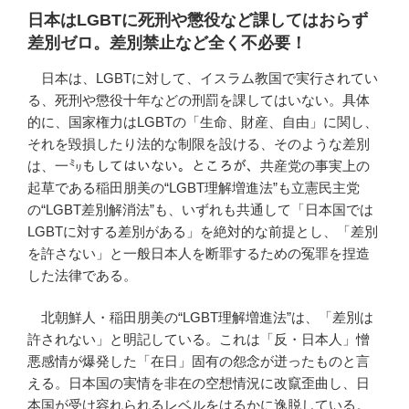
日本はLGBTに死刑や懲役など課してはおらず
差別ゼロ。差別禁止など全く不必要！
日本は、LGBTに対して、イスラム教国で実行されてい
る、死刑や懲役十年などの刑罰を課してはいない。具体
的に、国家権力はLGBTの「生命、財産、自由」に関し、
それを毀損したり法的な制限を設ける、そのような差別
は、一㍉もしてはいない。ところが、共産党の事実上の
起草である稲田朋美の“LGBT理解増進法”も立憲民主党
の“LGBT差別解消法”も、いずれも共通して「日本国では
LGBTに対する差別がある」を絶対的な前提とし、「差別
を許さない」と一般日本人を断罪するための冤罪を捏造
した法律である。
北朝鮮人・稲田朋美の“LGBT理解増進法”は、「差別は
許されない」と明記している。これは「反・日本人」憎
悪感情が爆発した「在日」固有の怨念が迸ったものと言
える。日本国の実情を非在の空想情況に改竄歪曲し、日
本国が受け容れられるレベルをはるかに逸脱している。