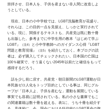
崇拝させ、日本人を、子供を産まない非人間に改造しよ
うとしている。
現在、日本の小中学校では、LGBT洗脳教育が花盛り。
それらは、この目的一点を見据え、しっかと実行されて
いる。現に、関係するテキストも、共産党は既に数十冊
も出版した。参考までに中学生用の教本『はじめて学ぶ
LGBT』
と小中学教師へのガイダンス心得『LGBT
（注4）
問題と教育現場』
を紹介しておく。本ブログの読
（注5）
者は、必ず購入してチェックされたい。日本国の亡国は
100％確実で、そう遠くない2045年以前だと確信をもって
感得するだろう。
話を少し前に戻す。共産党・朝日新聞のLGBT運動が日
本民族ゼロ人化をトップ目的としている事は、同じグル
ープが「日本人よ、子供を産むな」運動を展開している
事実でも容易に証明されている。私の小さな書庫でもこ
の関連書籍は数十冊を超える。表1に、うち十冊を紹介す
る。具体的に、今、国会における狂信的なLGBT革命の旗