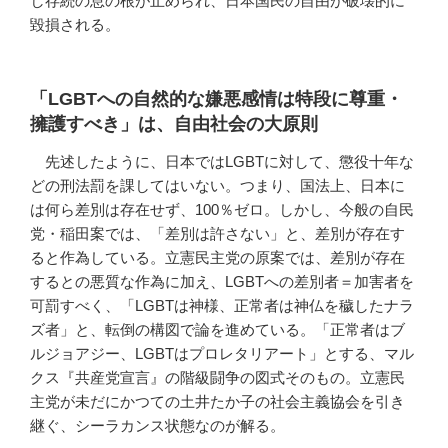
し存続の息の根が止められ、日本国民の自由が破壊的に
毀損される。
「LGBTへの自然的な嫌悪感情は特段に尊重・
擁護すべき」は、自由社会の大原則
先述したように、日本ではLGBTに対して、懲役十年な
どの刑法罰を課してはいない。つまり、国法上、日本に
は何ら差別は存在せず、100％ゼロ。しかし、今般の自民
党・稲田案では、「差別は許さない」と、差別が存在す
ると作為している。立憲民主党の原案では、差別が存在
するとの悪質な作為に加え、LGBTへの差別者＝加害者を
可罰すべく、「LGBTは神様、正常者は神仏を穢したナラ
ズ者」と、転倒の構図で論を進めている。「正常者はブ
ルジョアジー、LGBTはプロレタリアート」とする、マル
クス『共産党宣言』の階級闘争の図式そのもの。立憲民
主党が未だにかつての土井たか子の社会主義協会を引き
継ぐ、シーラカンス状態なのが解る。