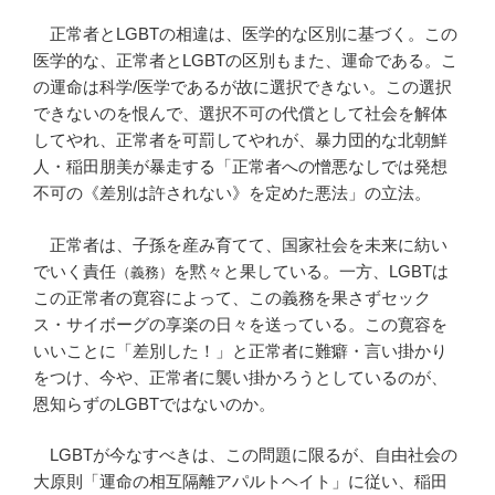
正常者とLGBTの相違は、医学的な区別に基づく。この
医学的な、正常者とLGBTの区別もまた、運命である。こ
の運命は科学/医学であるが故に選択できない。この選択
できないのを恨んで、選択不可の代償として社会を解体
してやれ、正常者を可罰してやれが、暴力団的な北朝鮮
人・稲田朋美が暴走する「正常者への憎悪なしでは発想
不可の《差別は許されない》を定めた悪法」の立法。
正常者は、子孫を産み育てて、国家社会を未来に紡い
でいく責任
を黙々と果している。一方、LGBTは
（義務）
この正常者の寛容によって、この義務を果さずセック
ス・サイボーグの享楽の日々を送っている。この寛容を
いいことに「差別した！」と正常者に難癖・言い掛かり
をつけ、今や、正常者に襲い掛かろうとしているのが、
恩知らずのLGBTではないのか。
LGBTが今なすべきは、この問題に限るが、自由社会の
大原則「運命の相互隔離アパルトヘイト」に従い、稲田