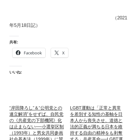
（2021
年5月18日記）
共有:
Facebook
X
いいね:
“岸田降ろし”＆“公明党との
LGBT運動は「正常と異常
連立解消”をせずば、自民党
を差別する知性の基軸を日
の《共産党の下部機関》化
本人から喪失させ、道徳と
は止まらない──小選挙区制
法的正義が満ちる日本を維
（1993年）と男女共同参画
持する自由の精神をも剥奪
社会基本法（1999年）に賛
する」共産革命──LGBT運