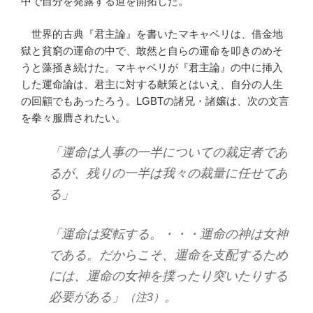
中で自分を発露する道を開拓した。
世界的古典『君主論』を書いたマキャベリは、借金地
獄と貧窮の運命の中で、敢然と自らの運命を叩きのめそ
うと藻掻き続けた。マキャベリが『君主論』の中に挿入
した運命論は、君主に対する献策とはいえ、自分の人生
の回顧でもあったろう。LGBTの諸兄・諸嬢は、次の文言
を拳々服膺されたい。
「運命は人事の一半についての裁定者であ
るが、残りの一半は我々の裁量に任せてあ
る」
「運命は変転する。・・・運命の神は女神
である。だからこそ、運命を支配するため
には、運命の女神を撲ったり突いたりする
必要がある」
。
（注3）