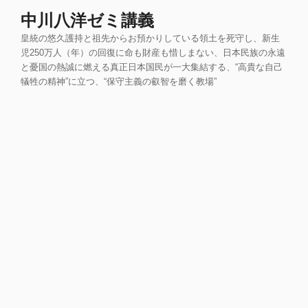
コ
中川八洋ゼミ講義
ン
皇統の悠久護持と祖先からお預かりしている領土を死守し、新生
テ
児250万人（年）の回復に命も財産も惜しまない、日本民族の永遠
ン
と憂国の熱誠に燃える真正日本国民が一大集結する、“高貴な自己
ツ
犠牲の精神”に立つ、“保守主義の叡智を磨く教場”
へ
ス
キ
ッ
プ