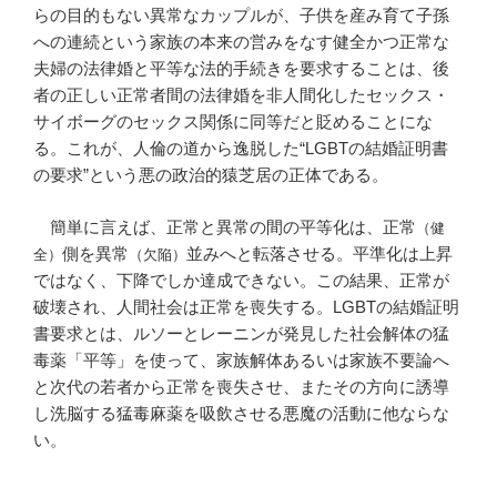
らの目的もない異常なカップルが、子供を産み育て子孫
への連続という家族の本来の営みをなす健全かつ正常な
夫婦の法律婚と平等な法的手続きを要求することは、後
者の正しい正常者間の法律婚を非人間化したセックス・
サイボーグのセックス関係に同等だと貶めることにな
る。これが、人倫の道から逸脱した“LGBTの結婚証明書
の要求”という悪の政治的猿芝居の正体である。
簡単に言えば、正常と異常の間の平等化は、正常
（健
側を異常
並みへと転落させる。平準化は上昇
全）
（欠陥）
ではなく、下降でしか達成できない。この結果、正常が
破壊され、人間社会は正常を喪失する。LGBTの結婚証明
書要求とは、ルソーとレーニンが発見した社会解体の猛
毒薬「平等」を使って、家族解体あるいは家族不要論へ
と次代の若者から正常を喪失させ、またその方向に誘導
し洗脳する猛毒麻薬を吸飲させる悪魔の活動に他ならな
い。