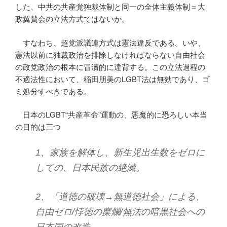
した、中共の共産党独裁体制と同一の全体主義体制＝大
政翼賛会の立法方式ではないか。
すなわち、超党派議連方式は憲法違反である。いや、
憲法以前に独裁政治を排除しなければならない自由社会
の政党政治の根本に冒瀆的に違背する。この立法過程の
不適法性において、稲田朋美のLGBT法は無効であり、ゴ
ミ処分すべきである。
日本のLGBT“共産革命”運動の、悪魔的に恐ろしい本当
の目的は三つ
1、家族を解体し、新生児出生数をゼロに
しての、日本民族の絶滅。
2、「道徳の破壊→無道徳社会」による、
自由ゼロ/悖徳の糜爛/無法の暗黒社会への
日本国の改造。