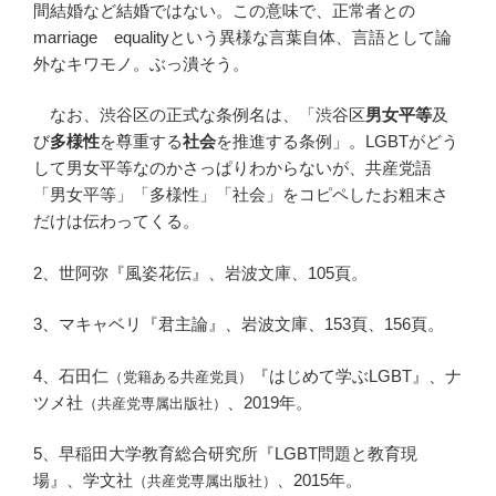
間結婚など結婚ではない。この意味で、正常者との
marriage equalityという異様な言葉自体、言語として論
外なキワモノ。ぶっ潰そう。
なお、渋谷区の正式な条例名は、「渋谷区
男女平等
及
び
多様性
を尊重する
社会
を推進する条例」。LGBTがどう
して男女平等なのかさっぱりわからないが、共産党語
「男女平等」「多様性」「社会」をコピペしたお粗末さ
だけは伝わってくる。
2、世阿弥『風姿花伝』、岩波文庫、105頁。
3、マキャベリ『君主論』、岩波文庫、153頁、156頁。
4、石田仁
『はじめて学ぶLGBT』、ナ
（党籍ある共産党員）
ツメ社
、2019年。
（共産党専属出版社）
5、早稲田大学教育総合研究所『LGBT問題と教育現
場』、学文社
、2015年。
（共産党専属出版社）