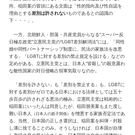
尚、稲田案の冒頭にある文面は「性的指向及び性自認を
理由とする
差別は許されない
ものであるとの認識の
下・・・」。
一方、北朝鮮人・部落・共産党員からなる“スーパー反
日極左政党”立憲民主党の“LGBT差別解消法”には、「同性
婚や同性パートナーシップ制度に、民法の家族法を改悪
する」「LGBTに対する差別の禁止規定を設ける」などの
定めがある。立憲民主党とは、日本人“皆殺し”の殺意露わ
な敵性国家の対日侵略占領軍気取りなのか。
「差別を許さない」も「差別を禁止する」も、LGBTに
対する差別がゼロである日本における法律としては五十
歩百歩の許されざる悪法の極み。立憲民主党は戦術的に
稲田案にいったんは同意したが、稲田朋美案もまた度し
難い日本人
を憎悪する家族否定法であ
（日本人の親子関係）
る。当然、日本国の正しき選択は、稲田案を糾弾・封殺
し溝に捨てることのみ。そうしなければ、日本国が自壊