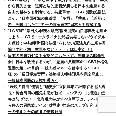
e
o
から喪失させ、道徳と法的正義が満ちる日本を維持する
b
d
自由の精神をも剥奪する」共産革命──LGBT運動処罰法
o
o
こそ、“日本国死滅の麻薬語”「多様」「共生」「差別は
悪」を吸引した“世界一の白痴民族”日本人を救済する
o
n
“LGBT狂”岸田文雄/茂木敏充/稲田朋美/山口那津男を阻止
k
しよう──G7で「ウクライナに武器供与しない/ウイグル
人虐殺で中共糾弾“国会決議”をしない/憲法九条二項を削
除せず陸・海・空軍もない・・・」は日本だけ！
日本の国防力ゼロを実態的にもたらす、無道徳の暗黒社
会に日本を改造するのが、“悪魔の共産革命”LGBT神格化
運動の第二の目的──殺人者マネーを信奉する“LGBT
狂”の「反日極左官庁」法務省人権擁護局を完全廃止し、
一般日本国民の人権を護ろう
“表現の自由”侵害と“嘘史実”宣伝流布に狂奔する北大総
長・寳金清博の罷免を急がねば、ロシアの「北海道」侵
略は防げない──北海道大学がすべき筆頭は、シベリアか
ら侵入の異民族アイヌ“嘘歴史”捏造のスラブ研究センタ
ーの廃止とその教員の懲戒解雇