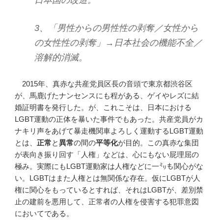
3、「男性からの男性性の剥奪／女性から
の女性性の剥奪」→日本社会の機能不全／
溶解的消滅。
2015年、真赤な共産党員区長の音頭で東京都渋谷区
が、馬鹿げたナンセンスにも程がある、ゲイやレズに結
婚証明書を発行した。が、これこそは、日本における
LGBT運動の正体を暴いた事件でもあった。共産党員がカ
ナキリ声をあげて暴走機関車よろしく運動するLGBT運動
とは、
正常
と
異常
の間の
平等化
が目的。この真赤な集団
が表向き振り回す「人権」などは、心にもない屁理屈の
極み。実際にもLGBT運動家は人権などに一㍉も関心がな
い。LGBTはまた人権とは無関係な存在。仮にLGBTが人
権に関心をもっているとすれば、それはLGBTが、差別禁
止の建前を悪用して、正常者の人権を侵害する犯罪意図
においてである。