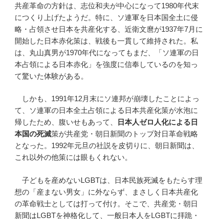
共産革命の方針は、志位和夫が中心になって1980年代末
につくり上げたようだ。特に、ソ連軍を日本国全土に侵
略・占領させ日本を共産化する、近衛文麿が1937年7月に
開始した日本赤化策は、戦後も一貫して維持された。私
は、丸山真男が1970年代になってもまだ、「ソ連軍の日
本占領による日本赤化」を強度に信奉しているのを知っ
て驚いた体験がある。
しかも、1991年12月末にソ連邦が崩壊したことによっ
て、ソ連軍の日本全土占領による日本共産化策が水泡に
帰したため、腹いせもあって、
日本人ゼロ人化による日
本国の死滅
策が共産党・朝日新聞のトップ対日革命戦略
となった。1992年元旦の社説を皮切りに、朝日新聞は、
これ以外の他策には眼もくれない。
子どもを産めないLGBTは、日本民族死滅をもたらす理
想の「産まない男女」に外ならず、まさしく日本共産化
の革命戦士としては打って付け。そこで、共産党・朝日
新聞はLGBTを神格化して、一般日本人をLGBTに拝跪・