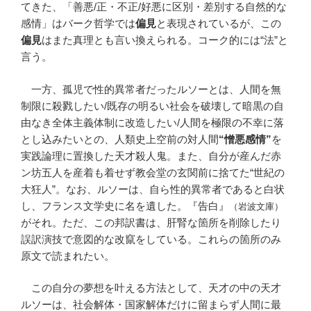
てきた、「善悪/正・不正/好悪に区別・差別する自然的な
感情」はバーク哲学では
偏見
と表現されているが、この
偏見
はまた真理とも言い換えられる。コーク的には“法”と
言う。
一方、孤児で性的異常者だったルソーとは、人間を無
制限に殺戮したい/既存の明るい社会を破壊して暗黒の自
由なき全体主義体制に改造したい/人間を極限の不幸に落
とし込みたいとの、人類史上空前の対人間
“憎悪感情”
を
実践論理に置換した天才殺人鬼。また、自分が産んだ赤
ン坊五人を産着も着せず教会堂の玄関前に捨てた“世紀の
大狂人”。なお、ルソーは、自ら性的異常者であると白状
し、フランス文学史に名を遺した。『告白』
（岩波文庫）
がそれ。ただ、この邦訳書は、肝腎な箇所を削除したり
誤訳演技で意図的な改竄をしている。これらの箇所のみ
原文で読まれたい。
この自分の夢想を叶える方法として、天才の中の天才
ルソーは、社会解体・国家解体だけに留まらず人間に最