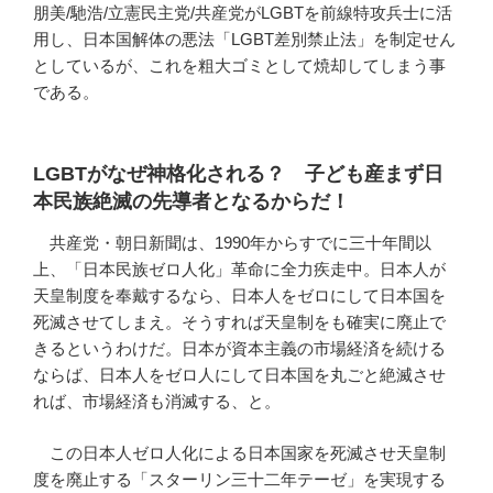
朋美/馳浩/立憲民主党/共産党がLGBTを前線特攻兵士に活
用し、日本国解体の悪法「LGBT差別禁止法」を制定せん
としているが、これを粗大ゴミとして焼却してしまう事
である。
LGBTがなぜ神格化される？ 子ども産まず日
本民族絶滅の先導者となるからだ！
共産党・朝日新聞は、1990年からすでに三十年間以
上、「日本民族ゼロ人化」革命に全力疾走中。日本人が
天皇制度を奉戴するなら、日本人をゼロにして日本国を
死滅させてしまえ。そうすれば天皇制をも確実に廃止で
きるというわけだ。日本が資本主義の市場経済を続ける
ならば、日本人をゼロ人にして日本国を丸ごと絶滅させ
れば、市場経済も消滅する、と。
この日本人ゼロ人化による日本国家を死滅させ天皇制
度を廃止する「スターリン三十二年テーゼ」を実現する