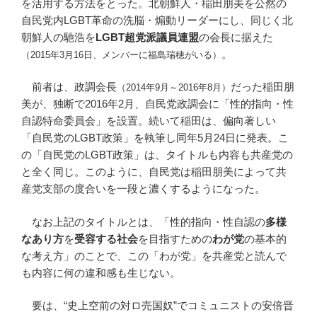
を活用する方法をとった。北朝鮮人・稲田朋美を公然の
自民党内LGBT革命の洗脳・煽動リーダーにし、同じく北
朝鮮人の馳浩を
LGBT超党派議員連盟
の会長に据えた
。
（2015年3月16日、メンバーに福島瑞穂がいる）
前者は、政調会長
だった稲田朋
（2014年9月～2016年8月）
美が、独断で2016年2月、自民党政調会に「性的指向・性
自認特命委員会」を設置。続いて稲田は、偏向著しい
「自民党のLGBT政策」を執筆し同年5月24日に発表。こ
の「自民党のLGBT政策」は、タイトルも内容も共産党の
と全く同じ。このように、自民党は稲田朋美によって共
産党支部の度合いを一段と濃くするようになった。
なお上記のタイトルとは、「性的指向・性自認の
多様
なあり方
を
受容する社会
を目指すための
わが党
の基本的
な考え方」のことで、この「わが党」を共産党と読んで
も内容に何の違和感も生じない。
要は、“史上空前の対ロ売国奴”でコミュニストの安倍晋