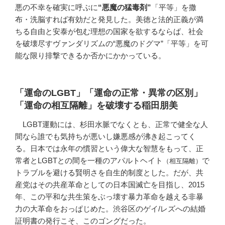
悪の不幸を確実に呼ぶに
“悪魔の猛毒剤”
「平等」を撒
布・洗脳すれば有効だと発見した。美徳と法的正義が満
ちる自由と安泰が包む理想の国家を欲するならば、社会
を破壊尽すヴァンダリズムの“悪魔のドグマ”「平等」を可
能な限り排撃できるか否かにかかっている。
「運命のLGBT」「運命の正常・異常の区別」
「運命の相互隔離」を破壊する稲田朋美
LGBT運動には、杉田水脈でなくとも、正常で健全な人
間なら誰でも気持ちが悪いし嫌悪感が沸き起こってく
る。日本では永年の慣習という偉大な智慧をもって、正
常者とLGBTとの間を一種のアパルトヘイト
で
（相互隔離）
トラブルを避ける賢明さを自生的制度とした。だが、共
産党はその共産革命としての日本国滅亡を目指し、2015
年、この平和な共生策をぶっ壊す暴力革命を越える非暴
力の大革命をおっぱじめた。渋谷区のゲイ/レズへの結婚
証明書の発行こそ、このゴングだった。