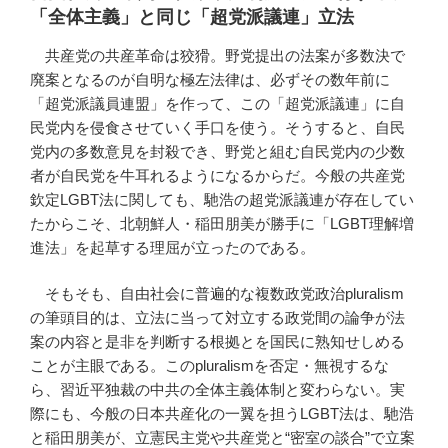
「全体主義」と同じ「超党派議連」立法
共産党の共産革命は狡猾。野党提出の法案が多数決で
廃案となるのが自明な極左法律は、必ずその数年前に
「超党派議員連盟」を作って、この「超党派議連」に自
民党内を侵食させていく手口を使う。そうすると、自民
党内の多数意見を封殺でき、野党と組む自民党内の少数
者が自民党を牛耳れるようになるからだ。今般の共産党
欽定LGBT法に関しても、馳浩の超党派議連が存在してい
たからこそ、北朝鮮人・稲田朋美が勝手に「LGBT理解増
進法」を起草する理屈が立ったのである。
そもそも、自由社会に普遍的な複数政党政治pluralism
の筆頭目的は、立法に当って対立する政党間の論争が法
案の内容と是非を判断する根拠とを国民に熟知せしめる
ことが主眼である。このpluralismを否定・無視するな
ら、習近平独裁の中共の全体主義体制と変わらない。実
際にも、今般の日本共産化の一翼を担うLGBT法は、馳浩
と稲田朋美が、立憲民主党や共産党と“密室の談合”で立案