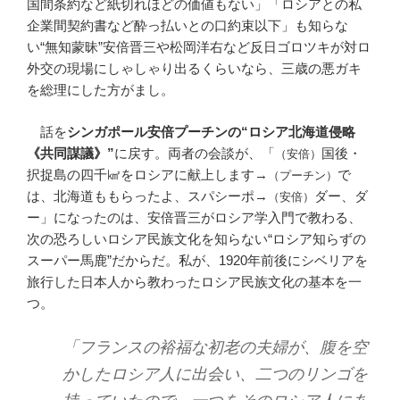
国間条約など紙切れほどの価値もない」「ロシアとの私
企業間契約書など酔っ払いとの口約束以下」も知らな
い“無知蒙昧”安倍晋三や松岡洋右など反日ゴロツキが対ロ
外交の現場にしゃしゃり出るくらいなら、三歳の悪ガキ
を総理にした方がまし。
話を
シンガポール安倍プーチンの“ロシア北海道侵略
《共同謀議》”
に戻す。両者の会談が、「
国後・
（安倍）
択捉島の四千㎢をロシアに献上します→
で
（プーチン）
は、北海道ももらったよ、スパシーポ→
ダー、ダ
（安倍）
ー」になったのは、安倍晋三がロシア学入門で教わる、
次の恐ろしいロシア民族文化を知らない“ロシア知らずの
スーパー馬鹿”だからだ。私が、1920年前後にシベリアを
旅行した日本人から教わったロシア民族文化の基本を一
つ。
「フランスの裕福な初老の夫婦が、腹を空
かしたロシア人に出会い、二つのリンゴを