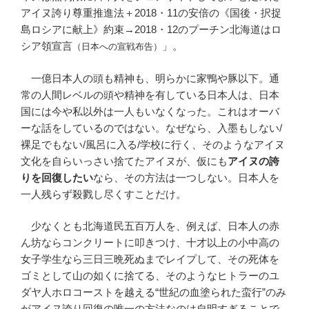
アイヌ誇り尊重推進法＋2018・11の安倍の《国後・択捉
島ロシアに献上》約束→2018・12のプーチン北海道はロ
シア領宣言
」。
（日本への宣戦布告）
一億日本人の頭も精神も、明らかに家鴨や豚以下。通
常の人間レベルの頭や精神を有している日本人は、日本
国には今や私以外は一人もいなくなった。これはオーバ
ーな話をしているのではない。なぜなら、入墨もしない/
裸足でもない/風呂に入る/学校に行く、そのようなアイヌ
文化を自らいっさい捨てたアイヌが、仮にも
アイヌの誇
りを回復したい
なら、その方法は一つしない。日本人を
一人残らず殺戮し尽くすことだけ。
少なくとも北海道民五百万人を、例えば、日本人の赤
ん坊ならコンクリートに叩きつけ、十才以上の小中高の
女子学生なら三日三晩死ぬまでレイプして、その死体を
ゴミとして山の如くに捨てる、そのようなヒトラーのユ
ダヤ人ホロコーストを越える“世紀の血塗られた蛮行”のみ
がアイヌ誇り回復の唯一の方法なのは自明すぎることで