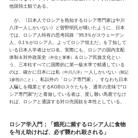
他国領土観である。
が、《日本人でロシアを熟知するロシア専門家は中川
八洋一人しかいない》と曽野明氏が嘆いたように、日本
では、ロシア人特有の思考回路「99.9％がスウェーデン
人、0.1％がロシア人。よってロシア領土だ」を了知して
いる日本人学者はゼロ名。実際にも、ロシアの国内支配
体制＆対外政策史
＆ロシア民族文化とい
（外交と軍事）
う、三本柱すべてに国際的に第一級水準で精通している
のは、確かに日本には私
一人しかいない
（中川八洋）
（附記
。私以外の「ロシア専門家」、すなわち日本
1参照のこと）
人騙しを職業とするKGBロスケたちを、通常の意味で“ロ
シア専門家”だと看做している者は、度し難い馬鹿でなけ
れば、ロシアと通謀する対ロ売国奴を本性としている。
ロシア学入門；「餓死に瀕するロシア人に食物
を与え助ければ、必ず襲われ殺される」