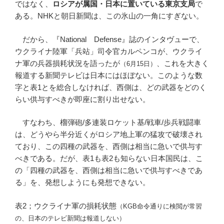
ではなく、
ロシアが属国・日本に置いている東京支局
で
ある。NHKと朝日新聞は、この氷山の一角にすぎない。
だから、『National Defense』誌のインタヴューで、
ウクライナ陸軍「兵站」司令官カルペンコが、ウクライ
ナ軍の兵器損耗状況を語ったが
、これを大きく
（6月15日）
報道する新聞テレビは日本にはほぼない。このような数
字と表1とを総合しなければ、西側は、どの武器をどのく
らい供与すべきが即座に割り出せない。
すなわち、榴弾砲/多連装ロケット基/戦車/歩兵戦闘車
は、どうやら半分近くがロシア地上軍の猛攻で破壊され
ており、この四種の武器を、西側は相当に急いで供与す
べきである。だが、表1も表2も知らない日本国民は、こ
の「四種の武器を、西側は相当に急いで供与すべきであ
る」を、発想しようにも発想できない。
表2；ウクライナ軍の損耗状態
（KGB命令通りに検閲が常習
の、日本のテレビ新聞は報道しない）