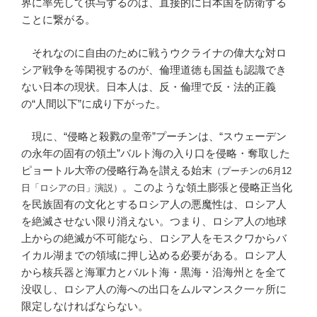
界に率先して供与するのは、直接的に日本国を防衛する
ことに繋がる。
それなのに自由のために戦うウクライナの偉大な対ロ
シア戦争を等閑視するのが、倫理道徳も国益も認識でき
ない日本の現状。日本人は、反・倫理で反・法的正義
の“人間以下”に成り下がった。
現に、“侵略と殺戮の皇帝”プーチンは、“スウェーデン
の永年の固有の領土”バルト海の入り口を侵略・奪取した
ピョートル大帝の侵略行為を讃える始末
（プーチンの6月12
。このような領土膨張と侵略正当化
日「ロシアの日」演説）
を民族固有の文化とするロシア人の悪魔性は、ロシア人
を絶滅させない限り消えない。つまり、ロシア人の地球
上からの絶滅が不可能なら、ロシア人をモスクワからバ
イカル湖までの領域に押し込める必要がある。ロシア人
から核兵器と海軍力とバルト海・黒海・沿海州とを全て
没収し、ロシア人の海への出口をムルマンスク一ヶ所に
限定しなければならない。