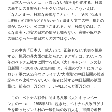
日本人一億人とは、正義もない/真実を拒絶する、極悪
の暴力団の血塗られたヤクザに等しい。こういえば、
「なんとまー、極端な表現なことか」と、
（内容では余り
決まり文句の中川批判の
に正確すぎて批判などできないから）
弾がバンバン、私に撃ちこまれる。が、極端なのは、こ
んな事実・現実の日本の情況も知らない、家鴨や豚並み
の頭になった一億日本人の方ではないか。
この事実「日本人一億人とは、正義もない/真実を拒絶
する、極悪の暴力団の血塗られたヤクザ」は、1965～75
年のベトナム戦争に関する反米《大》キャンペーンの朝
日新聞
と、今般のブチャにおける
（＝100％KGB直営新聞）
ロシア軍の2022年ウクライナ人“大虐殺”の朝日新聞の報道
記事とを比較するがいい。後者に関する朝日新聞の紙面
量は、前者の一万分の一、いやほとんど百万分の一。
この「ベトナム戦争に関する反米《大》キャンペー
ン」の一つに、1968年3月に起きた、ベトナム反政府ゲリ
ラを匿ったソンミ村の一般住民の数百人を、可罰で虐殺