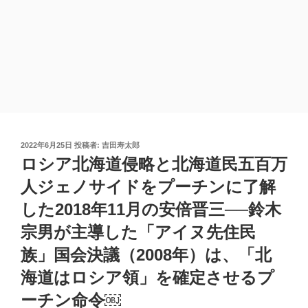
投
2022年6月25日
投稿者:
吉田寿太郎
稿
ロシア北海道侵略と北海道民五百万
日:
人ジェノサイドをプーチンに了解
した2018年11月の安倍晋三──鈴木
宗男が主導した「アイヌ先住民
族」国会決議（2008年）は、「北
海道はロシア領」を確定させるプ
ーチン命令￼