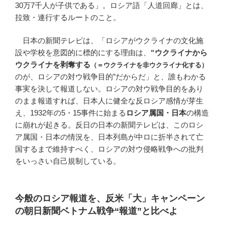
30万7千人が子供である」。ロシア語「人道回廊」とは、
拉致・連行するルートのこと。
日本の新聞テレビは、「ロシアがウクライナの文化施
設や学校を意図的に標的にする理由は、
“ウクライナから
ウクライナを剥奪する
（＝ウクライナを非ウクライナ化する）
のが、ロシアの対ウ戦争目的”だからだ」と、誰もわかる
事実を決して報道しない。ロシアの対ウ戦争目的をあり
のまま報道すれば、日本人に健全な反ロシア感情が芽生
え、1932年の5・15事件に始まる
ロシア属国・日本
の構造
に崩れが起きる。反日の日本の新聞テレビは、このロシ
ア属国・日本の情況を、日本列島が中ロに折半されて亡
国するまで維持すべく、ロシアの対ウ侵略戦争への批判
をいっさい自己規制している。
今般のロシア報道を、反米「大」キャンペーン
の朝日新聞ベトナム戦争“報道”と比べよ