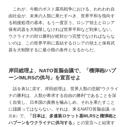
これが、今般のポスト露烏戦争における、われわれ自
由社会が、未来の人類に果たすべき、世界平和を指向す
る戦後処理の基本。もう一度言う。ロシア領土とロシア
保有武器を大制限しなければ世界平和など到来しない。
ウクライナの対ロ勝利が絶対かつ完璧でなければならな
いのは、この世界平和に直結するロシアの領土と保有武
器を大制限するに最小限の条件となるからだ。
岸田総理よ、NATO首脳会議で、「榴弾砲/ハプ
ーン/MLRSの供与」を宣言せよ
話を表1に戻す。岸田総理は、世界人類の悲願“ウクライ
ナの勝利は、人類が希求する自由の勝利”であることを深
く自覚し、日本国の責務を噛みしめ、それを果たすこと
に躊躇ってはならない。それは、来るNATO首脳会議
（6
で、
「日本は、多連装ロケット基MLRSと榴弾砲と
月末）
ハプーンをウクライナに供与する」
との宣言へと結実す