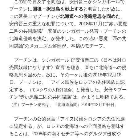
この節で言及する問題は、安倍晋三がシンガポールで
プーチンに
国後・択捉島を献上する
と明言したが故に、
この延長上でプーチンが
北海道への侵略意思を固めた
、
安倍晋三の重大な犯罪について。2018年11月に“赤い悪魔
二匹の共同謀議”「安倍のシンガポール発言→プーチンの
北海道侵略を決定」が発生した。この“赤い悪魔二匹の共
同謀議”のメカニズム解剖が、本稿のモチーフ。
プーチンは、シンガポールで“安倍晋三の《日本は対ロ
売国奴隷になります》宣言”を聴き、直ちに北海道への侵
略意思を固めた。故に、その一ヶ月後の2018年12月18
日、プーチンは、「アイヌ民族をロシアの先住民族に認
定する」
と発言した。安倍＆プー
（モスクワの人権評議会）
チン“赤い悪魔二匹の共同謀議”は、かように明確である。
（注）プーチン発言は、『北海道新聞』2018年12月19日付。
プーチンの公的発言「アイヌ民族をロシアの先住民族
に認定する」が、ロシアの北海道への全面侵略を意味す
ることは、2008年の南オセチア等へのグルジア侵攻や