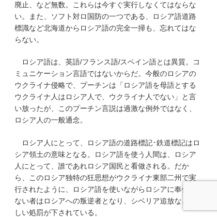
廃止、など無数。これらは今すぐ実行しなくてはならな
い。また、ソフト対ロ国防の一つである、ロシア語道路
標識など北海道からロシア語の完全一掃も、忘れてはな
らない。
ロシア語は、英語/フランス語/スペイン語とは異質。コ
ミュニケーション言語ではないからだ。今般のロシアの
ウクライナ侵略で、プーチンは「ロシア語を母語とする
ウクライナ人はロシア人で、ウクライナ人でない」と言
い放ったが、このプーチン言説は過激な例外ではなく、
ロシア人の一般通念。
ロシア人にとって、ロシア語の道路標記･鉄道標記はロ
シア領土の意味となる。ロシア語を使う人間は、ロシア
人にとって、誰であれロシア国民と看做される。だか
ら、このロシア独特の狂思想がウクライナ東部二州で実
行されたように、ロシア語を使いながらロシアに奉仕し
ない者はロシアへの叛逆者となり、シベリア追放など厳
しい処罰が下されている。