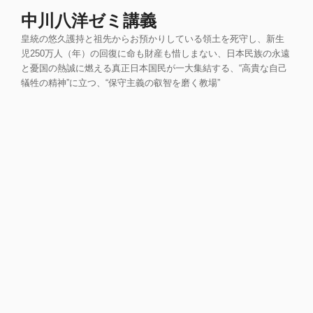
コ
中川八洋ゼミ講義
ン
皇統の悠久護持と祖先からお預かりしている領土を死守し、新生
テ
児250万人（年）の回復に命も財産も惜しまない、日本民族の永遠
ン
と憂国の熱誠に燃える真正日本国民が一大集結する、“高貴な自己
ツ
犠牲の精神”に立つ、“保守主義の叡智を磨く教場”
へ
ス
キ
ッ
プ