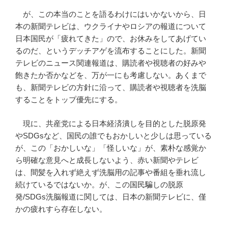
が、この本当のことを語るわけにはいかないから、日
本の新聞テレビは、ウクライナやロシアの報道について
日本国民が「疲れてきた」ので、お休みをしてあげてい
るのだ、というデッチアゲを流布することにした。新聞
テレビのニュース関連報道は、購読者や視聴者の好みや
飽きたか否かなどを、万が一にも考慮しない。あくまで
も、新聞テレビの方針に沿って、購読者や視聴者を洗脳
することをトップ優先にする。
現に、共産党による日本経済潰しを目的とした脱原発
やSDGsなど、国民の誰でもおかしいと少しは思っている
が、この「おかしいな」「怪しいな」が、素朴な感覚か
ら明確な意見へと成長しないよう、赤い新聞やテレビ
は、間髪を入れず絶えず洗脳用の記事や番組を垂れ流し
続けているではないか。が、この国民騙しの脱原
発/SDGs洗脳報道に関しては、日本の新聞テレビに、僅
かの疲れすら存在しない。