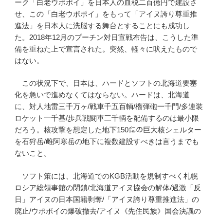
ーク「白老ウポポイ」を日本人の血税二百億円で建設さ
せ、この「白老ウポポイ」をもって「アイヌ誇り尊重推
進法」を日本人に洗脳する舞台とすることにも成功し
た。2018年12月のプーチン対日宣戦布告は、こうした準
備を重ねた上で宣言された。突然、軽々に吠えたもので
はない。
この状況下で、日本は、ハードとソフトの北海道要塞
化を急いで進めなくてはならない。ハードは、北海道
に、対人地雷三千万ヶ/戦車千五百輌/榴弾砲一千門/多連装
ロケット一千基/歩兵戦闘車三千輌を配備するのは最小限
だろう。核攻撃を想定した地下150㍍の巨大核シェルター
を石狩岳/雌阿寒岳の地下に複数建設すべきは言うまでも
ないこと。
ソフト策には、北海道でのKGB活動を規制すべく札幌
ロシア総領事館の閉鎖/北海道アイヌ協会の解体/過激「反
日」アイヌの日本国籍剥奪/「アイヌ誇り尊重推進法」の
廃止/ウポポイの爆破撤去/アイヌ《先住民族》国会決議の