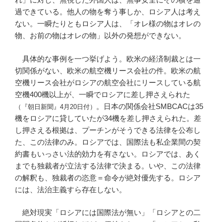
過できている。他人の物を奪う事しか、ロシア人は考え
ない。一瞬たりともロシア人は、「オレ様の物はオレの
物、お前の物はオレの物」以外の発想ができない。
具体的な事例を一つ挙げよう。欧米の経済制裁とは一
切関係がない、欧米の航空機リース会社の件。欧米の航
空機リース会社がロシアの航空会社にリースしている航
空機400機以上が、一瞬でロシアに差し押さえられた
。日本の関係会社SMBCACは35
（『朝日新聞』4月20日付）
機をロシアに貸していたが34機を差し押さえられた。差
し押さえる根拠は、プーチンがそうできる法律を公布し
た、この法律のみ。ロシアでは、国際法も私企業間の契
約書もいっさい法的効力を有さない。ロシアでは、あく
までも独裁者が立法する法律で決まる。いや、この法律
の解釈も、独裁者の恣意＝命令が絶対優先する。ロシア
には、法治主義すら存在しない。
絶対現実「ロシアには国際法が無い」「ロシアとの二