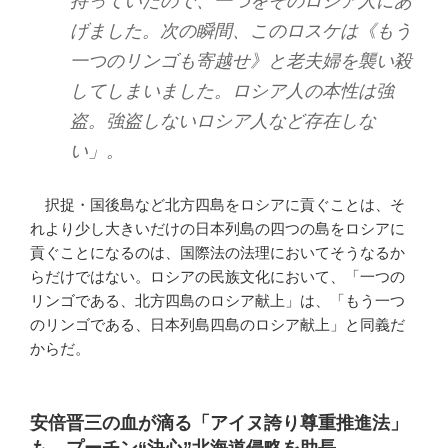
持っていたので、一つをそのロシア人にあ
げました。次の瞬間、このロスケは《もう
一つのリンゴも寄越せ》と老夫婦を襲い殺
してしまいました。ロシア人の本性は強
盗。強盗しないロシア人など存在しな
い」。
択捉・国後島など北方四島をロシアに貢ぐことは、そ
れより少し大きいだけの日本列島の四つの島をロシアに
貢ぐことになるのは、国際法の法理においてそうなるか
らだけではない。ロシアの民族文化において、「一つの
リンゴである、北方四島のロシア献上」は、「もう一つ
のリンゴである、日本列島四島のロシア献上」と同義だ
からだ。
安倍晋三の血が滴る「アイヌ誇り尊重推進法」
も、プーチン“決心”北海道侵略を助長