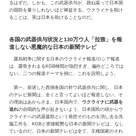
るはずだ。しかも、この武器供与が、跳ね返って日本国
の国防を量りしれないほど裨益する。ウクライナを助け
ることは、実は日本を助けることなのだ。
各国の武器供与状況と130万ウ人「拉致」を報
道しない悪魔的な日本の新聞テレビ
露烏戦争に関する日本のウクライナ報道/ロシア報道
は、露骨きわまるKGB検閲が強烈すぎ、偏向どころでは
ない。二つの報道テーマを例に、これを説明しよう。
第一。前述した西側各国の対ウ武器供与に関し、日本
のテレビ新聞は、全くと言ってよいほど報道しない。そ
の理由はあからさま。日本国内で、
ウクライナに武器を
送れ
の合唱的な声が起きないよう、日本国民の頭からウ
クライナへの武器援助という発想そのものを消し去る洗
脳工作を、KGBと密接昵懇な日本の新聞テレビは、なし
ているのだ。日本の新聞テレビは全て、主権国家のそれ