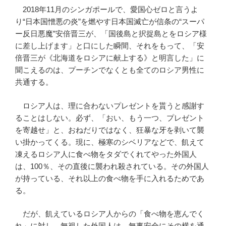
2018年11月のシンガポールで、愛国心ゼロと言うよ
り“日本国憎悪の炎”を燃やす日本国滅亡が信条の“スーパ
ー反日悪魔”安倍晋三が、「国後島と択捉島とをロシア様
に差し上げます」と口にした瞬間、それをもって、「安
倍晋三が《北海道をロシアに献上する》と明言した」に
聞こえるのは、プーチンでなくとも全てのロシア男性に
共通する。
ロシア人は、理に合わないプレゼントを貰うと感謝す
ることはしない。必ず、「おい、もう一つ、プレゼント
を寄越せ」と、おねだりではなく、狂暴な牙を剥いて襲
い掛かってくる。現に、極寒のシベリアなどで、飢えて
凍えるロシア人に食べ物をタダでくれてやった外国人
は、100％、その直後に襲われ殺されている。その外国人
が持っている、それ以上の食べ物を手に入れるためであ
る。
だが、飢えているロシア人からの「食べ物を恵んでく
れ」に対し、無視した外国人は、無事安全にその横を通