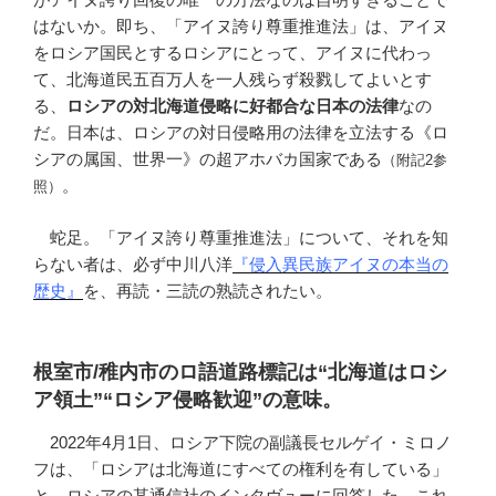
はないか。即ち、「アイヌ誇り尊重推進法」は、アイヌ
をロシア国民とするロシアにとって、アイヌに代わっ
て、北海道民五百万人を一人残らず殺戮してよいとす
る、
ロシアの対北海道侵略に好都合な日本の法律
なの
だ。日本は、ロシアの対日侵略用の法律を立法する《ロ
シアの属国、世界一》の超アホバカ国家である
（附記2参
。
照）
蛇足。「アイヌ誇り尊重推進法」について、それを知
らない者は、必ず中川八洋
『侵入異民族アイヌの本当の
歴史』
を、再読・三読の熟読されたい。
根室市/稚内市のロ語道路標記は“北海道はロシ
ア領土”“ロシア侵略歓迎”の意味。
2022年4月1日、ロシア下院の副議長セルゲイ・ミロノ
フは、「ロシアは北海道にすべての権利を有している」
と、ロシアの某通信社のインタヴューに回答した。これ