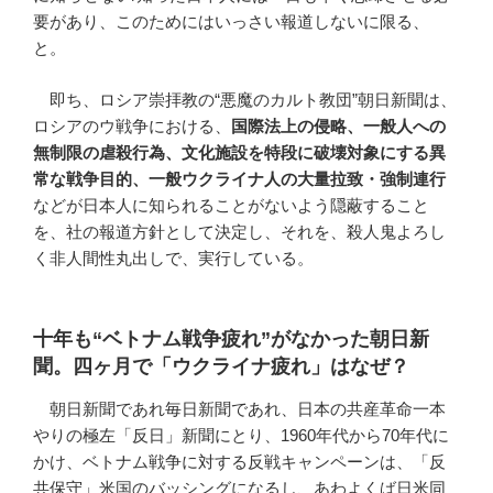
要があり、このためにはいっさい報道しないに限る、
と。
即ち、ロシア崇拝教の“悪魔のカルト教団”朝日新聞は、
ロシアのウ戦争における、
国際法上の侵略、一般人への
無制限の虐殺行為、文化施設を特段に破壊対象にする異
常な戦争目的、一般ウクライナ人の大量拉致・強制連行
などが日本人に知られることがないよう隠蔽すること
を、社の報道方針として決定し、それを、殺人鬼よろし
く非人間性丸出しで、実行している。
十年も“ベトナム戦争疲れ”がなかった朝日新
聞。四ヶ月で「ウクライナ疲れ」はなぜ？
朝日新聞であれ毎日新聞であれ、日本の共産革命一本
やりの極左「反日」新聞にとり、1960年代から70年代に
かけ、ベトナム戦争に対する反戦キャンペーンは、「反
共保守」米国のバッシングになるし、あわよくば日米同