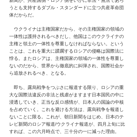
新聞が、共産国側・ロシア側をいかに非法・無法であろ
うとも支持するダブル・スタンダードに立つ共産革命団
体だからだ。
ウクライナは主権国家だから、その主権国家の領域の
一体性は護持されるべきだし、他国はこのウクライナの
主権と領土の一体性を尊重しなければならない。という
ことは、これを重大に蹂躙するロシアの侵略は国際法に
悖る。またロシアは、主権国家の領域の一体性を尊重し
ないのだから、世界から徹底的に糾弾され、国際社会か
ら追放されるべき、となる。
即ち、露烏戦争をつぶさに報道する限り、ロシアの重
大な国際法違反の非法と残虐がますます日本国民の中に
浸透していき、正当な反ロ感情が、日本人の国論の中核
を占めていく。これを避ける方法は、露烏戦争を報道し
ないことに限る。これが、朝日新聞をはじめ、日本のテ
レビ新聞のロシア報道/ウクライナ報道が、四月上旬に比
すれば、この六月時点で、三十分の一に減った理由。