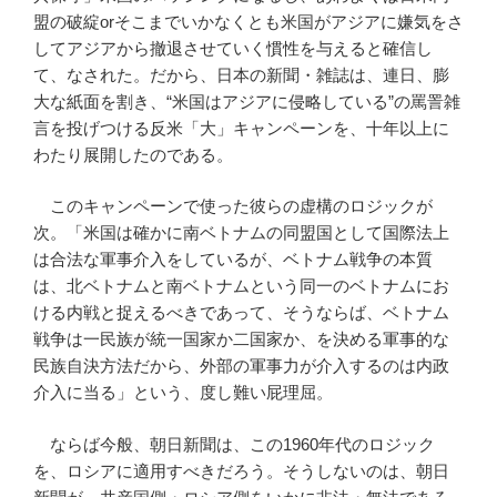
盟の破綻orそこまでいかなくとも米国がアジアに嫌気をさ
してアジアから撤退させていく慣性を与えると確信し
て、なされた。だから、日本の新聞・雑誌は、連日、膨
大な紙面を割き、“米国はアジアに侵略している”の罵詈雑
言を投げつける反米「大」キャンペーンを、十年以上に
わたり展開したのである。
このキャンペーンで使った彼らの虚構のロジックが
次。「米国は確かに南ベトナムの同盟国として国際法上
は合法な軍事介入をしているが、ベトナム戦争の本質
は、北ベトナムと南ベトナムという同一のベトナムにお
ける内戦と捉えるべきであって、そうならば、ベトナム
戦争は一民族が統一国家か二国家か、を決める軍事的な
民族自決方法だから、外部の軍事力が介入するのは内政
介入に当る」という、度し難い屁理屈。
ならば今般、朝日新聞は、この1960年代のロジック
を、ロシアに適用すべきだろう。そうしないのは、朝日