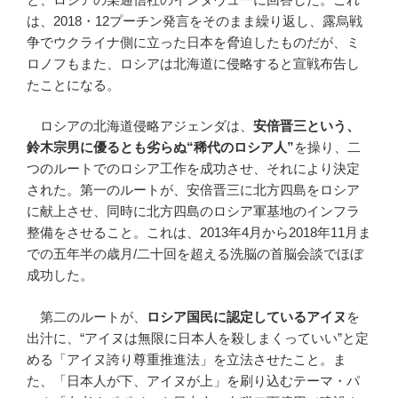
は、2018・12プーチン発言をそのまま繰り返し、露烏戦
争でウクライナ側に立った日本を脅迫したものだが、ミ
ロノフもまた、ロシアは北海道に侵略すると宣戦布告し
たことになる。
ロシアの北海道侵略アジェンダは、
安倍晋三という、
鈴木宗男に優るとも劣らぬ“稀代のロシア人”
を操り、二
つのルートでのロシア工作を成功させ、それにより決定
された。第一のルートが、安倍晋三に北方四島をロシア
に献上させ、同時に北方四島のロシア軍基地のインフラ
整備をさせること。これは、2013年4月から2018年11月ま
での五年半の歳月/二十回を超える洗脳の首脳会談でほぼ
成功した。
第二のルートが、
ロシア国民に認定しているアイヌ
を
出汁に、“アイヌは無限に日本人を殺しまくっていい”と定
める「アイヌ誇り尊重推進法」を立法させたこと。ま
た、「日本人が下、アイヌが上」を刷り込むテーマ・パ