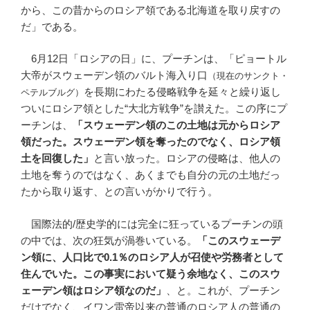
から、この昔からのロシア領である北海道を取り戻すの
だ」である。
6月12日「ロシアの日」に、プーチンは、「ピョートル
大帝がスウェーデン領のバルト海入り口
（現在のサンクト・
を長期にわたる侵略戦争を延々と繰り返し
ペテルブルグ）
ついにロシア領とした“大北方戦争”を讃えた。この序にプ
ーチンは、
「スウェーデン領のこの土地は元からロシア
領だった。スウェーデン領を奪ったのでなく、ロシア領
土を回復した」
と言い放った。ロシアの侵略は、他人の
土地を奪うのではなく、あくまでも自分の元の土地だっ
たから取り返す、との言いがかりで行う。
国際法的/歴史学的には完全に狂っているプーチンの頭
の中では、次の狂気が渦巻いている。
「このスウェーデ
ン領に、人口比で0.1％のロシア人が召使や労務者として
住んでいた。この事実において疑う余地なく、このスウ
ェーデン領はロシア領なのだ」
、と。これが、プーチン
だけでなく、イワン雷帝以来の普通のロシア人の普通の