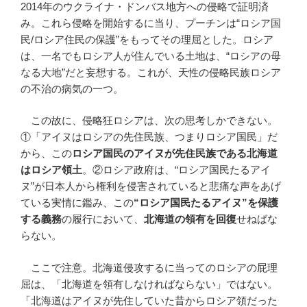
2014年のウクライナ・ドンバス地方への侵略で証明済
み。これら侵略を開始するに当り、プーチンは“ロシア国
民/ロシア住民の保護”をもってその理屈とした。ロシア
は、一名でもロシア人が住んでいる土地は、“ロシアの母
なる大地”だと妄想する。これが、天性の侵略民族ロシア
の不治の病気の一つ。
この故に、侵略狂ロシアは、次の思考しかできない。
①「アイヌはロシアの先住民族、つまりロシア国民」だ
から、この
ロシア国民のアイヌが先住民族である北海道
はロシア領土
。②ロシア政府は、“ロシア国民たるアイ
ヌ”が日本人から権利を侵害されていると悲痛な声をあげ
ている実情に鑑み、この
“ロシア国民たるアイヌ”を保護
する義務
の履行において、
北海道の領有を回復
せねばな
らない。
ここで注意。北海道侵攻するに当ってのロシアの屁理
屈は、「北海道を領有しなければならない」ではない。
「北海道はアイヌが先住していた昔からロシア領だった