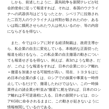
しかも、前述したように、露烏戦争を新聞テレビが社
会的使命に従って報道すれば、それは、各国のウクライ
ナへの武器供与はどうなったとか、シベリアに拉致され
た二百万人のウクライナ人は何割が殺されたのか、ある
いは既に餓死させられたウ人は何人いるのか、等の内容
にならざるを得ない。
また、今ではロシアに対する経済制裁は、政府主導か
ら、私企業の自主に変化している。本格的な正面切った
報道を続けるなら、この私企業の自主撤退の動きについ
ても報道せざるを得ない。例えば、表3のような動き。だ
が、このような報道をすれば、日本の企業にロシア離れ
＝撤退を加速させる可能性が高い。現在、トヨタをはじ
め日本の企業の多くは、ロシアでの操業や事業を一時停
止しているだけで、撤退したわけではない。この一時操
業停止の諸企業が軒並み“撤退”に舵を切れば、日本のロシ
ア離れは不可逆過程に入る。日本の新聞テレビは、ロシ
アKGBに命令されるままに、この動きが起きないように
情報検閲しているのである。