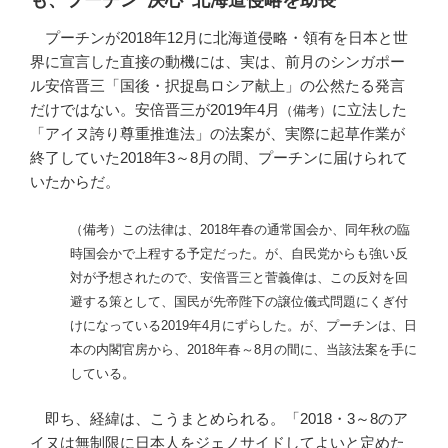
プーチンが2018年12月に北海道侵略・領有を日本と世
界に宣言した直接の動機には、実は、前月のシンガポー
ル安倍晋三「国後・択捉島ロシア献上」の公然たる発言
だけではない。安倍晋三が2019年4月
に立法した
（備考）
「アイヌ誇り尊重推進法」の法案が、実際に起草作業が
終了していた2018年3～8月の間、プーチンに届けられて
いたからだ。
（備考）この法律は、2018年春の通常国会か、同年秋の臨
時国会かで上程する予定だった。が、自民党からも強い反
対が予想されたので、安倍晋三と菅義偉は、この反対を回
避する策として、国民が先帝陛下の譲位儀式問題にくぎ付
けになっている2019年4月にずらした。が、プーチンは、日
本の内閣官房から、2018年春～8月の間に、当該法案を手に
している。
即ち、経緯は、こうまとめられる。「2018・3～8のア
イヌは無制限に日本人をジェノサイドしてよいと定めた