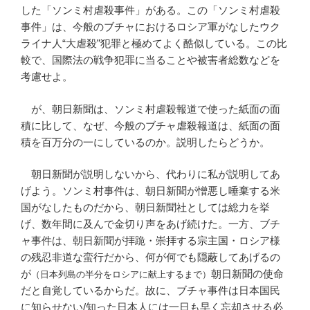
した「ソンミ村虐殺事件」がある。この「ソンミ村虐殺
事件」は、今般のブチャにおけるロシア軍がなしたウク
ライナ人“大虐殺”犯罪と極めてよく酷似している。この比
較で、国際法の戦争犯罪に当ることや被害者総数などを
考慮せよ。
が、朝日新聞は、ソンミ村虐殺報道で使った紙面の面
積に比して、なぜ、今般のブチャ虐殺報道は、紙面の面
積を百万分の一にしているのか。説明したらどうか。
朝日新聞が説明しないから、代わりに私が説明してあ
げよう。ソンミ村事件は、朝日新聞が憎悪し唾棄する米
国がなしたものだから、朝日新聞社としては総力を挙
げ、数年間に及んで金切り声をあげ続けた。一方、ブチ
ャ事件は、朝日新聞が拝跪・崇拝する宗主国・ロシア様
の残忍非道な蛮行だから、何が何でも隠蔽してあげるの
が
朝日新聞の使命
（日本列島の半分をロシアに献上するまで）
だと自覚しているからだ。故に、ブチャ事件は日本国民
に知らせない/知った日本人には一日も早く忘却させる必