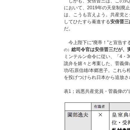
しかも、安倍晋三は、この式
において、2019年の天皇制廃
は、こうも言えよう。共産党と
してひたすら驀進する
安倍晋三
だ。
今上陛下に“廃帝！”と宣告す
総司令官は安倍晋三だが、
の）
ミンテルン命令に従い、「4・
詭弁を嬉々と考案した、菅義偉
功/石原信雄/本郷恵子。これら
を投げつけられ日本から追放さ
表1；凶悪共産党員・菅義偉の“