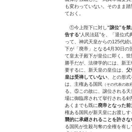
も変わっていない。そのまま踏
ておく。
①今上陛下に対し
“譲位”を
告する
“人民法廷”を、「退位
って、神武天皇からの125代
下が「廃帝」となる4月30日の
て皇太子殿下が皇位に即く。世
勝手だが、法律学的には、新王
要するに、新天皇の皇位は、
父
皇は受禅していない
、との形式
は、主権ある国民
（その代表の政
る。⑤この故に、譲位される天
場に御臨席されて挙行される剣
あくまでも既に
廃帝となった前
権ある国民が新天皇にお渡しす
襲的に承継されることを許さな
る国民が生殺与奪の全権を有し