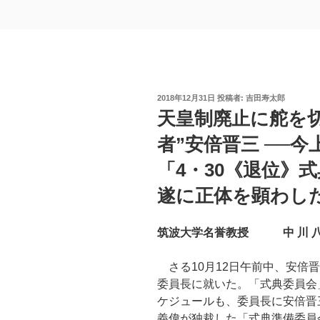
投
2018年12月31日
投稿者:
吉田寿太郎
稿
天皇制廃止に舵を切
日:
者”安倍晋三 ──今
「4・30《退位》
遂に正体を顕わし
筑波大学名誉教授 中 川 八
さる10月12日午前中、安倍
委員長に就いた。「式典委員会
ケジュールも、委員長に安倍晋
義偉が独裁した「式典準備委員