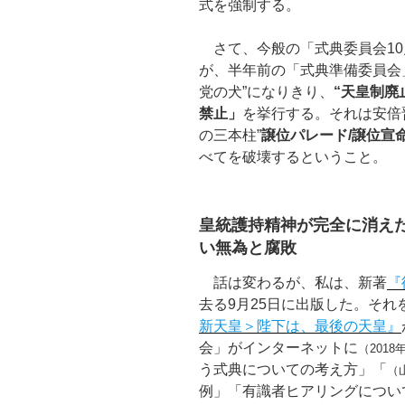
式を強制する。
さて、今般の「式典委員会10
が、半年前の「式典準備委員会
党の犬”になりきり、
“天皇制廃
禁止」
を挙行する。それは安倍
の三本柱”
譲位パレード/譲位宣
べてを破壊するということ。
皇統護持精神が完全に消えた
い無為と腐敗
話は変わるが、私は、新著
『
去る9月25日に出版した。そ
新天皇＞陛下は、最後の天皇』
会」がインターネットに
（2018
う式典についての考え方」「
（
例」「有識者ヒアリングについ