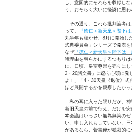
し、意図的にそれらを収録しな
う。おそらく大いに怪訝に思わ
その通り。これら批判論考は
って、
『徳仁＜新天皇＞陛下は
丸半年も寝かせ、8月に開始し
式典委員会」シリーズで発表を
なぜ
『徳仁＜新天皇＞陛下は、
諸理由を明らかにするつもりは
に、日頃、皇室尊崇を売りにし
2・20諸文書」に怒り心頭に発
よ！」「4・30天皇《退位》
ほど展開するかを観察したかっ
私の耳に入った限りだが、神
新旧天皇の前で行え」だけを安
本会議はいっさい無為無策のゼ
い。申し入れもしていない。日
があるなら、菅義偉が独裁的に