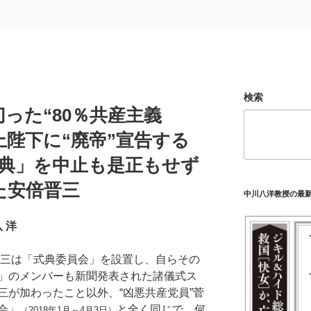
検索
った“80％共産主義
上陛下に“廃帝”宣告する
式典」を中止も是正もせず
た安倍晋三
中川八洋教授の最
 洋
晋三は「式典委員会」を設置し、自らその
」のメンバーも新聞発表された諸儀式ス
三が加わったこと以外、“凶悪共産党員”菅
会」
と全く同じで、何
（2018年1月～4月3日）