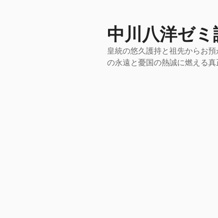
コ
ン
テ
中川八洋ゼミ
ン
皇統の悠久護持と祖先からお預
ツ
の永遠と憂国の熱誠に燃える真
へ
ス
キ
ッ
プ