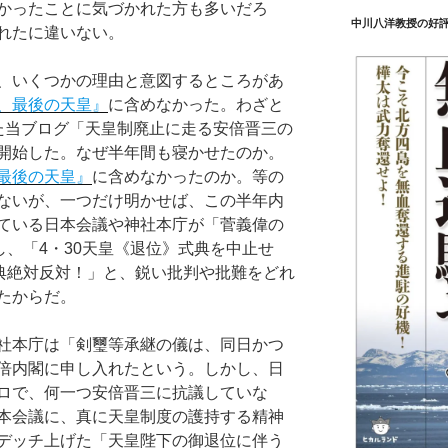
かったことに気づかれた方も多いだろ
中川八洋教授の好
れたに違いない。
、いくつかの理由と意図するところがあ
、最後の天皇』
に含めなかった。わざと
た当ブログ「天皇制廃止に走る安倍晋三の
開始した。なぜ半年間も寝かせたのか。
最後の天皇』
に含めなかったのか。等の
ないが、一つだけ明かせば、この半年内
ている日本会議や神社本庁が「菅義偉の
し、「4・30天皇《退位》式典を中止せ
式典絶対反対！」と、鋭い批判や批難をどれ
たからだ。
社本庁は「剣璽等承継の儀は、同日かつ
倍内閣に申し入れたという。しかし、日
ロで、何一つ安倍晋三に抗議していな
本会議に、真に天皇制度の護持する精神
デッチ上げた「天皇陛下の御退位に伴う