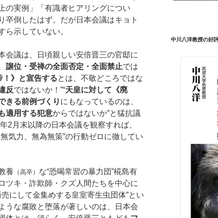
上の実例」「有識者ヒアリングについ
り卒倒したはず。だが日本会議はキョト
すら示していない。
中川八洋教授の好
本会議は、日頃親しい安倍晋三の官邸に
、
譲位・受禅の全面否定・全面禁止
では
帝！》と宣告する
とは、不敬どころではな
違反
ではないか！”“
天皇に対して《廃
できる前例づくり
にもなっているのは、
も適用する犯意
からではないか”と猛抗議
8年2月末以降の日本会議を観察すれば、
、無気力、無為無策”の行動ゼロに徹してい
教養
な“恐喝常習の暴力団”椛島有
（高卒）
ロツキ・詐欺師・クズ人間たちを中心に
商売にして金集めする皇室寄生虫団体”とい
ような腐敗と堕落が著しいのは、日本会