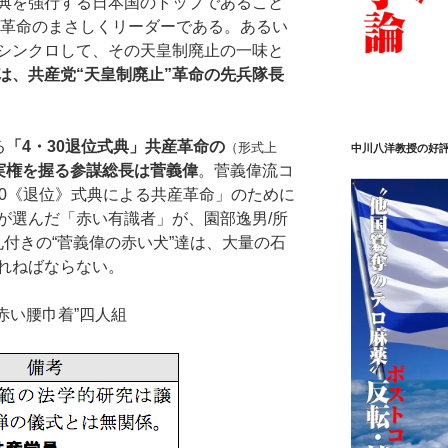
典を強行する日本国のトップであること
止革命のまさしくリーダーである。あるい
シンクロして、その天皇制廃止の一味と
は、共産党“天皇制廃止”革命の先兵隊長
る
「4・30退位式典」共産革命の
（形式上
中川八洋教授の好
実権を握る参謀総長は菅義偉
。菅義偉流コ
30《退位》式典による共産革命」のために
が選んだ「赤い有識者」が、園部逸男/所
札付きの“菅義偉の赤い犬”達は、大量の石
れねばならない。
赤い腰巾着”四人組