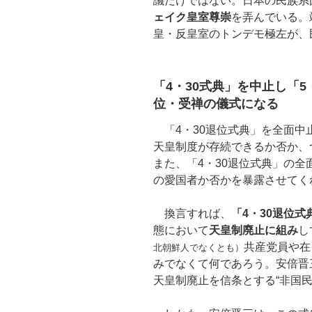
議だけではない。日本の民族系
ェイク皇室尊崇
を弄んでいる。
皇・反皇室のトンデモ極左が、
「4・30式典」を中止し「
位・受禅の儀式になる
「4・30退位式典」を全面中
天皇制度が存続できるか否か、
また、「4・30退位式典」の
の愛国者か否かを暴露させてく
換言すれば、
「4・30退位
態において
天皇制廃止に組み
し
共産党員や在
北朝鮮人でなくとも）
みでなくて何であろう。安倍晋
天皇制廃止を信条とする“非国民