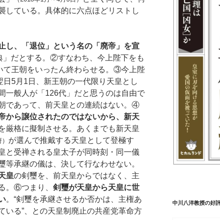
襲している。具体的に六点ほどリストし
禁止し、「退位」という名の「廃帝」を宣
式典」だとする。②すなわち、今上陛下をも
続いて王朝をいったん終わらせる。③今上陛
翌日5月1日、新王朝の一代限り天皇とし
間一般人が「126代」だと思うのは自由で
朝であって、前天皇との連続はない。④
帝から譲位されたのではないから、新天
を厳格に擬制させる。あくまでも新天皇
が選んで推戴する天皇として登極す
府）
皇と受禅される皇太子が同時刻・同一儀
璽等承継の儀は、決して行なわせない。
天皇
の剣璽を、前天皇からではなく、主
る。⑥つまり、
剣璽が天皇から天皇に世
い
。“剣璽を承継させるか否かは、主権あ
中川八洋教授の好
ている”、との天皇制廃止の共産党革命方