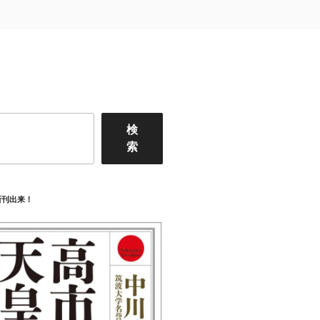
検
索
新刊出来！