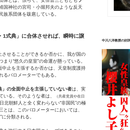
団体とは、須らく、安倍晋三ともども
フ
靖国神社の宮司・小堀邦夫のような反天
民族系団体を跋扈している。
5・1式典」に合体させれば、瞬時に譲
中川八洋教授の好
止させることができるか否かに、我が国の
つまり“悠久の皇室”の命運が懸っている。
全面中止を主張するか否かは、天皇制度護持
れるバロメーターでもある。
式典」の全面中止を主張していない者
は、実
ている。そのような者は、
（共産党員や在日
日北朝鮮人と全く変わらない“非国民”の極
三とは、このバロメーターにおいては、
”に分類される。