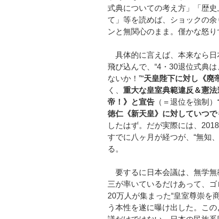
式典についての考え方」「歴史
て」等を読めば、ショックの余
ンと無関心のまま。僅かな怒り
具体的に言えば、本来なら日
飛び込んで、“4・30退位式典は
ないか！”“
天皇陛下に対し《廃
く、
重大な皇室典範違反＆憲法
帝！》と宣告
（＝退位を強制）
徳仁《新天皇》に対していつで
したはず。だが実際には、201
すでに八ヶ月が経つが、“無知
る。
要するに日本会議は、無学無
三が率いているだけあって、ゴ
20万人が集まった“皇室尊崇を
う本性を遂に曝け出した。この