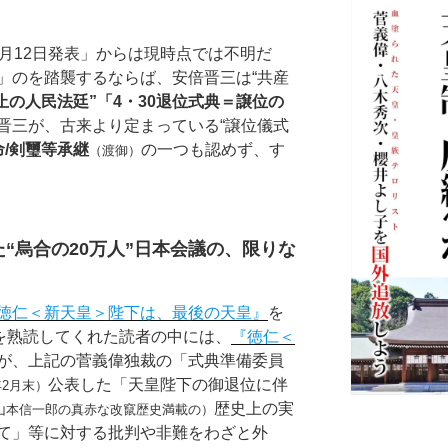
月12日発表」からは現時点では不明だ
」のを踏襲するならば、安倍晋三は“共産
止の人民法廷”「4・30退位式典＝譲位の
晋三が、古来より定まっている“譲位儀式
命/剣璽等承継
の一つも認めず、す
（渡御）
“烏合の20万人”日本会議の、限りな
徳仁＜新天皇＞陛下は、最後の天皇』
を
れを熟読してくれた読者の中には、
『徳仁＜
が、上記の菅義偉独裁の「式典準備委員
公表した「天皇陛下の御退位に伴
年2月末）
歴史上の実
山本信一郎の真赤な改竄歴史満載の）
て」等に対する批判や非難をわざと外