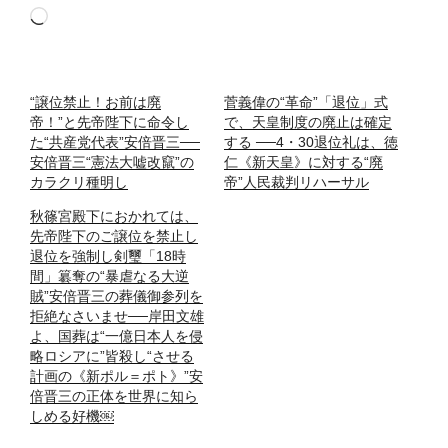
読
み
込
み
“譲位禁止！お前は廃
菅義偉の“革命”「退位」式
中…
帝！”と先帝陛下に命令し
で、天皇制度の廃止は確定
た“共産党代表”安倍晋三──
する ──4・30退位礼は、徳
安倍晋三“憲法大嘘改竄”の
仁《新天皇》に対する“廃
カラクリ種明し
帝”人民裁判リハーサル
秋篠宮殿下におかれては、
先帝陛下のご譲位を禁止し
退位を強制し剣璽「18時
間」簒奪の“暴虐なる大逆
賊”安倍晋三の葬儀御参列を
拒絶なさいませ──岸田文雄
よ、国葬は“一億日本人を侵
略ロシアに”皆殺し“させる
計画の《新ポル＝ポト》”安
倍晋三の正体を世界に知ら
しめる好機￼