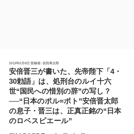
投
2019年5月8日
投稿者:
吉田寿太郎
稿
安倍晋三が書いた、先帝陛下「4・
日:
30勅語」は、処刑台のルイ十六
世“国民への惜別の辞”の写し？
──“日本のポル=ポト”安倍晋太郎
の息子・晋三は、正真正銘の“日本
のロベスピエール”