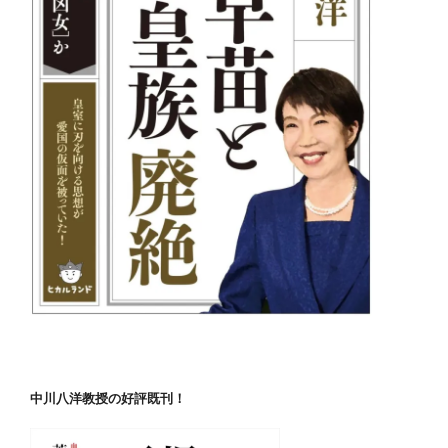
中川八洋教授の好評既刊！