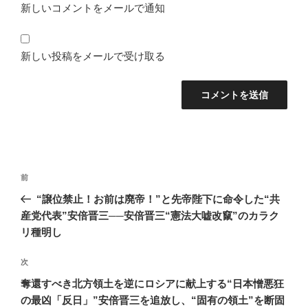
新しいコメントをメールで通知
新しい投稿をメールで受け取る
投
前
前
稿
の
“譲位禁止！お前は廃帝！”と先帝陛下に命令した“共
ナ
投
産党代表”安倍晋三──安倍晋三“憲法大嘘改竄”のカラク
ビ
稿
リ種明し
ゲ
次
次
ー
の
シ
奪還すべき北方領土を逆にロシアに献上する“日本憎悪狂
投
の最凶「反日」”安倍晋三を追放し、“固有の領土”を断固
ョ