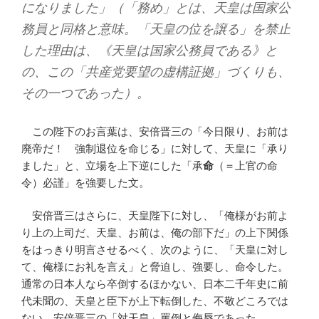
になりました」（「務め」とは、天皇は国家公
務員と同格と意味。「天皇の位を譲る」を禁止
した理由は、《天皇は国家公務員である》と
の、この「共産党要望の虚構証拠」づくりも、
その一つであった）。
この陛下のお言葉は、安倍晋三の「今日限り、お前は
廃帝だ！ 強制退位を命じる」に対して、天皇に「承り
ました」と、立場を上下逆にした「承
命
（＝上官の命
令）必謹」を強要した文。
安倍晋三はさらに、天皇陛下に対し、「俺様がお前よ
り上の上司だ、天皇、お前は、俺の部下だ」の上下関係
をはっきり明言させるべく、次のように、「天皇に対し
て、俺様にお礼を言え」と脅迫し、強要し、命令した。
通常の日本人なら卒倒するほかない、日本二千年史に前
代未聞の、天皇と臣下が上下転倒した、不敬どころでは
ない、安倍晋三の「対天皇」罵倒と侮辱であった。