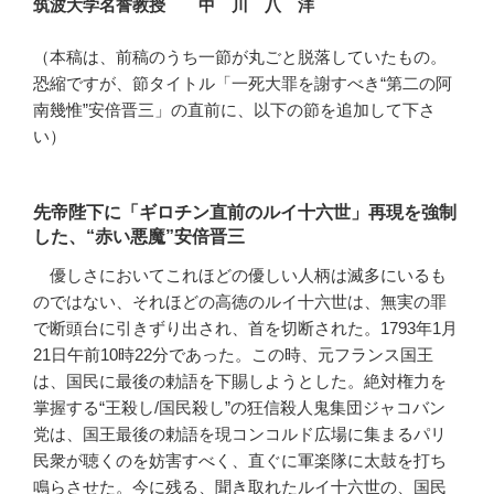
筑波大学名誉教授 中 川 八 洋
（本稿は、前稿のうち一節が丸ごと脱落していたもの。
恐縮ですが、節タイトル「一死大罪を謝すべき“第二の阿
南幾惟”安倍晋三」の直前に、以下の節を追加して下さ
い）
先帝陛下に「ギロチン直前のルイ十六世」再現を強制
した、“赤い悪魔”安倍晋三
優しさにおいてこれほどの優しい人柄は滅多にいるも
のではない、それほどの高徳のルイ十六世は、無実の罪
で断頭台に引きずり出され、首を切断された。1793年1月
21日午前10時22分であった。この時、元フランス国王
は、国民に最後の勅語を下賜しようとした。絶対権力を
掌握する“王殺し/国民殺し”の狂信殺人鬼集団ジャコバン
党は、国王最後の勅語を現コンコルド広場に集まるパリ
民衆が聴くのを妨害すべく、直ぐに軍楽隊に太鼓を打ち
鳴らさせた。今に残る、聞き取れたルイ十六世の、国民