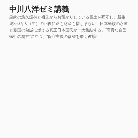
コ
中川八洋ゼミ講義
ン
皇統の悠久護持と祖先からお預かりしている領土を死守し、新生
テ
児250万人（年）の回復に命も財産も惜しまない、日本民族の永遠
ン
と憂国の熱誠に燃える真正日本国民が一大集結する、“高貴な自己
ツ
犠牲の精神”に立つ、“保守主義の叡智を磨く教場”
へ
ス
キ
ッ
プ