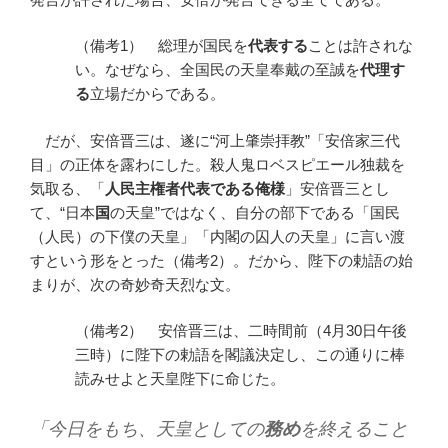
（備考1） 総理が国民を
代表する
ことは許されな
い。なぜなら、全国民の天皇奉戴の至誠を
代理す
る
立場だからである。
だが、安倍晋三は、遂に“河上肇崇拝教”「安倍家三代
目」の正体を露わにした。殺人鬼ロベスピエール独裁を
気取る、「
人民主権者代表である俺様
」安倍晋三とし
て、“日本
国
の天皇”ではなく、自分の部下である「国民
（人民）の下僕の天皇」「内閣の囚人の天皇」に言い渡
すという形をとった（備考2）。だから、陛下の勅語の始
まりが、次の奇妙奇天烈な文。
（備考2） 安倍晋三は、二時間前（4月30日午後
三時）に陛下の勅語を閣議決定し、この通りに棒
読みせよと天皇陛下に命じた。
「今日をもち、天皇としての
務め
を終えること