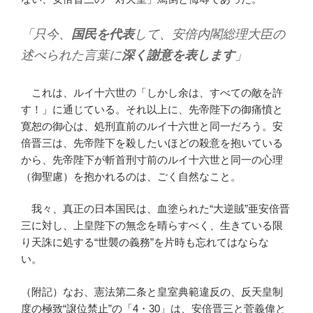
「只今、
国民を代表
して、安倍内閣総理大臣の
述べられた言葉に
深く謝意を表します
」
これは、ルイ十六世の「しかし余は、すべての敵を許
す！」に通じている。それ以上に、先帝陛下の御痛憤と
寛恕の御心は、処刑直前のルイ十六世と同一だろう。安
倍晋三は、先帝陛下を殺したいほどの殺意を抱いている
から、先帝陛下が斬首刑寸前のルイ十六世と同一の心理
（御聖慮）を抱かれるのは、ごく自然なこと。
我々、真正の日本国民は、血塗られた“大逆賊”亜安倍晋
三に対し、上皇陛下の無念を晴らすべく、生きている限
り天誅に処する“世襲の義務”を片時も忘れてはならな
い。
（附記）なお、憲法第二条と皇室典範違反の、反天皇制
度の極致“譲位禁止”の「4・30」は、安倍晋三と菅義偉と