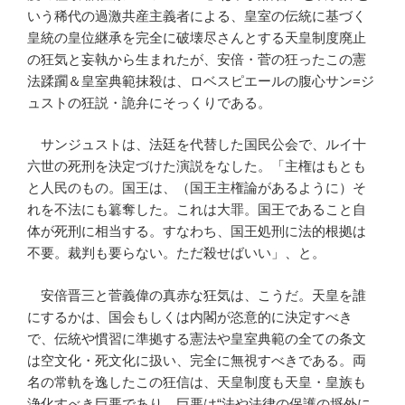
いう稀代の過激共産主義者による、皇室の伝統に基づく
皇統の皇位継承を完全に破壊尽さんとする天皇制度廃止
の狂気と妄執から生まれたが、安倍・菅の狂ったこの憲
法蹂躙＆皇室典範抹殺は、ロベスピエールの腹心サン=ジ
ュストの狂説・詭弁にそっくりである。
サンジュストは、法廷を代替した国民公会で、ルイ十
六世の死刑を決定づけた演説をなした。「主権はもとも
と人民のもの。国王は、（国王主権論があるように）そ
れを不法にも簒奪した。これは大罪。国王であること自
体が死刑に相当する。すなわち、国王処刑に法的根拠は
不要。裁判も要らない。ただ殺せばいい」、と。
安倍晋三と菅義偉の真赤な狂気は、こうだ。天皇を誰
にするかは、国会もしくは内閣が恣意的に決定すべき
で、伝統や慣習に準拠する憲法や皇室典範の全ての条文
は空文化・死文化に扱い、完全に無視すべきである。両
名の常軌を逸したこの狂信は、天皇制度も天皇・皇族も
浄化すべき巨悪であり、巨悪は“法や法律の保護の埒外に