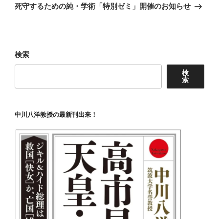
稿
死守するための純・学術「特別ゼミ」開催のお知らせ
ン
検索
検
索
中川八洋教授の最新刊出来！