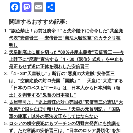
F
M
E
共
a
a
m
有
関連するおすすめ記事:
c
st
ail
“譲位禁止！お前は廃帝！”と先帝陛下に命令した“共産党
e
o
代表”安倍晋三──安倍晋三“憲法大嘘改竄”のカラクリ種
b
d
明し
o
o
天皇制廃止に舵を切った“80％共産主義者”安倍晋三 ──今
上陛下に“廃帝”宣告する「4・30《退位》式典」を中止も
o
n
是正もせず遂に正体を顕わした安倍晋三
k
「4・30“天皇殺し”」断行の“悪魔の大逆賊”安倍晋三
は、“空前絶後の対ロ売国「国賊」”──天皇に“大逆”する
「日本のロベスピエール」は、日本人から日本列島（領
土）を剥奪する“鬼畜の日本殺し”
古屋圭司よ、“史上最狂の対ロ売国奴”安倍晋三の憲法“大
改悪”で国を亡ぼす積りか──「天皇の元首明記」「国防
軍の建軍」以外の憲法改正をしてはならない
ロシアの領空侵犯にもプーチンの辺野古発言にも抗議せ
ず、ただ容認の安倍晋三は、“日本のロシア属領化”を加