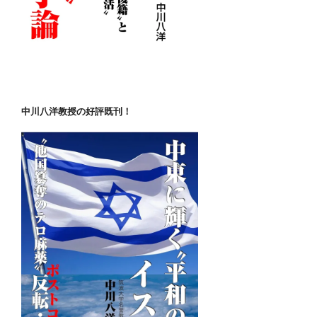
中川八洋教授の好評既刊！