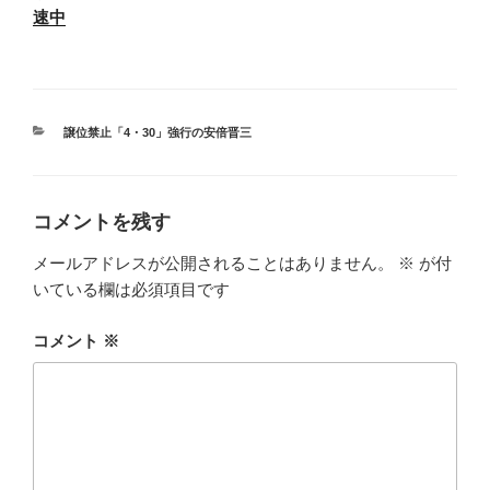
速中
カ
譲位禁止「4・30」強行の安倍晋三
テ
ゴ
リ
ー
コメントを残す
メールアドレスが公開されることはありません。
※
が付
いている欄は必須項目です
コメント
※