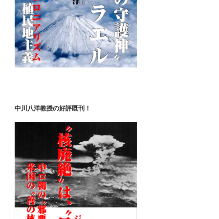
中川八洋教授の好評既刊！