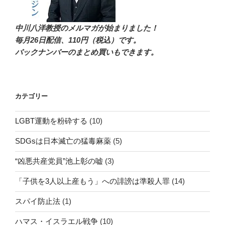
中川八洋教授のメルマガが始まりました！
毎月26日配信
、110円（税込）です。
バックナンバーのまとめ買いもできます。
カテゴリー
LGBT運動を粉砕する
(10)
SDGsは日本滅亡の猛毒麻薬
(5)
“凶悪共産党員”池上彰の嘘
(3)
「子供を3人以上産もう」への誹謗は準殺人罪
(14)
スパイ防止法
(1)
ハマス・イスラエル戦争
(10)