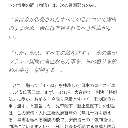
への惜別の辞（勅語）は、次の冒頭部分のみ。
「余は余が告発されたすべての罪について潔白
のまま死ぬ。余には非難されるべき理由がな
い」
「しかし余は、すべての敵を許す！ 余の血が
フランス国民に有益ならん事を、神の怒りを鎮
めん事を、切望する」。
さて、翻って「4・30」を独裁した“日本のロベスピエ
ール”安倍晋三は、まず、自分が、大音声で「判決『特例
法』に従い、お前を、今限り廃帝とすべく、強制退位を
申し渡す」と宣告した。先帝陛下（新上皇陛下）の勅語
は、この安倍・人民主権政府首班の（無礼千万を越え
る）暴虐を極める演説の
後
で、安倍晋三の「強制退位」
判決に従いますという、死刑判決を受諾する形式と内容