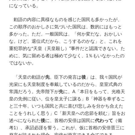
になっている。
勅語の内容に異様なものを感じた国民も多かったが、
この順序のおかしさに気づいた国民は、数的にはもっと
多かった。ただ、一般国民は、「何か変だな。おかしい
な。けど、退位式だから、こうするのかな」と、これを
重犯罪的な“天皇（天皇殺し）”事件だと認識できない。た
めに、気に留める者は極めて少なく、1％もいなかったの
ではないか。
「天皇の勅語が
先
、臣下の発言は
後
」は、我々国民が
光栄にも天皇制度を奉戴しているのだから、皇室式典の
常識だろう。先帝陛下が
先
に、A「本日をもって、光格天
皇の先例に従い、位を皇太子に譲る」B「神器を奉ずるこ
と三十年、いつも国民と共に喜び/悲しみを分かち合えた
ことをうれしく思う」C「新天皇への忠節を頼む」旨をお
述べになられた
後
に、首相の安倍は国民に
代わって
（備
考1）、承詔必謹を誓う。これが、仮に首相の安倍晋三に
発言が許された場合、安倍が発言できる全てである。