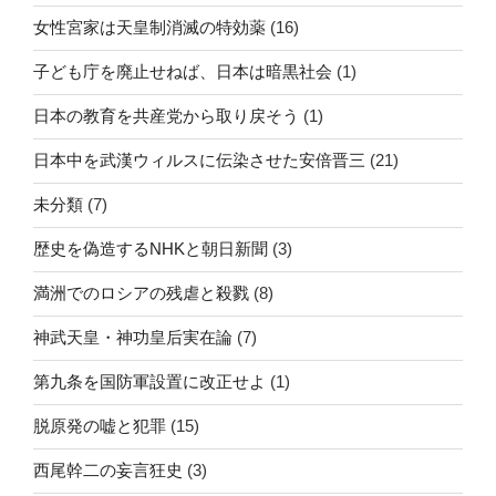
女性宮家は天皇制消滅の特効薬
(16)
子ども庁を廃止せねば、日本は暗黒社会
(1)
日本の教育を共産党から取り戻そう
(1)
日本中を武漢ウィルスに伝染させた安倍晋三
(21)
未分類
(7)
歴史を偽造するNHKと朝日新聞
(3)
満洲でのロシアの残虐と殺戮
(8)
神武天皇・神功皇后実在論
(7)
第九条を国防軍設置に改正せよ
(1)
脱原発の嘘と犯罪
(15)
西尾幹二の妄言狂史
(3)