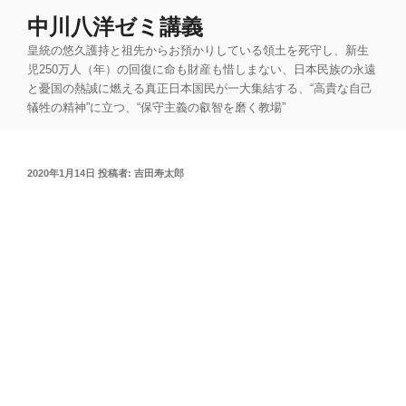
コ
中川八洋ゼミ講義
ン
皇統の悠久護持と祖先からお預かりしている領土を死守し、新生
テ
児250万人（年）の回復に命も財産も惜しまない、日本民族の永遠
ン
と憂国の熱誠に燃える真正日本国民が一大集結する、“高貴な自己
ツ
犠牲の精神”に立つ、“保守主義の叡智を磨く教場”
へ
ス
キ
投
2020年1月14日
投稿者:
吉田寿太郎
ッ
稿
プ
日: