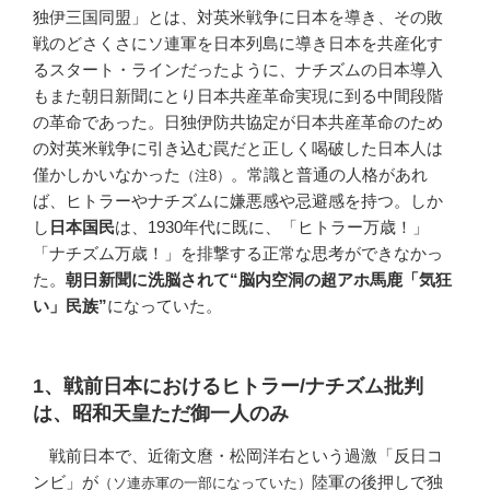
独伊三国同盟」とは、対英米戦争に日本を導き、その敗
戦のどさくさにソ連軍を日本列島に導き日本を共産化す
るスタート・ラインだったように、ナチズムの日本導入
もまた朝日新聞にとり日本共産革命実現に到る中間段階
の革命であった。日独伊防共協定が日本共産革命のため
の対英米戦争に引き込む罠だと正しく喝破した日本人は
僅かしかいなかった
。常識と普通の人格があれ
（注8）
ば、ヒトラーやナチズムに嫌悪感や忌避感を持つ。しか
し
日本国民
は、1930年代に既に、「ヒトラー万歳！」
「ナチズム万歳！」を排撃する正常な思考ができなかっ
た。
朝日新聞に洗脳されて“脳内空洞の超アホ馬鹿「気狂
い」民族”
になっていた。
1、戦前日本におけるヒトラー/ナチズム批判
は、昭和天皇ただ御一人のみ
戦前日本で、近衛文麿・松岡洋右という過激「反日コ
ンビ」が
陸軍の後押しで独
（ソ連赤軍の一部になっていた）