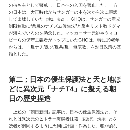
の持ち主として警戒し、日本への入国を禁止した。一方
の日本は、大正時代からサンガーの本を次から次に翻訳
して出版していた
。GHQは、サンガーの産児
（注2、表2）
制限運動に“悪魔のナチズム優生法”と反キリスト教ドグマ
が潜んでいるのを懸念した。マッカーサー元帥やウィロ
ビーらの保守主義者がトップにいたGHQは、特に1948年
からは、「反ナチ/反ソ/反共/反・無宗教」を対日政策の基
軸とした。
第二；日本の優生保護法と天と地ほ
どに異次元「ナチT4」に擬える朝
日の歴史捏造
上述の『朝日新聞』記事は、日本の優生保護法と、そ
れとは異次元のヒトラー障碍者抹殺
とを
（安楽死→焼却）
読者が混同するように周到に計画・作為した、犯罪的な