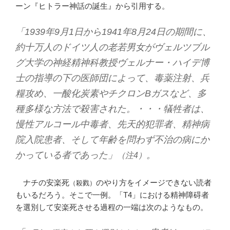
ーン『ヒトラー神話の誕生』から引用する。
「1939年9月1日から1941年8月24日の期間に、
約十万人のドイツ人の老若男女がヴェルツブル
グ大学の神経精神科教授ヴェルナー・ハイデ博
士の指導の下の医師団によって、毒薬注射、兵
糧攻め、一酸化炭素やチクロンBガスなど、多
種多様な方法で殺害された。・・・犠牲者は、
慢性アルコール中毒者、先天的犯罪者、精神病
院入院患者、そして年齢を問わず不治の病にか
かっている者であった」
。
（注4）
ナチの安楽死
のやり方をイメージできない読者
（殺戮）
もいるだろう。そこで一例。「T4」における精神障碍者
を選別して安楽死させる過程の一端は次のようなもの。