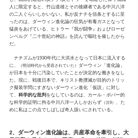
人に限定すると、竹山道雄とその後継者である中川八洋
の二人ぐらいしかいない。私が反ナチを信条とするに至
ったのは、ダーウィン進化論の狂気が有毒ガスとなって
猛炎をあげている、ヒトラー『我が闘争』おょびローゼ
ンベルグ『二十世紀の神話』を読んで嘔吐を催したから
だ。
ナチズムが1930年代に大洪水となって日本に流入する
に、
ダーウィン「進化論」
（明治時代から受容されていた）
が日本を十分に汚染していたことが決定的な働きをなし
た。現に、戦後日本で、キリスト教撲滅が目的のトリッ
ク擬装学問にすぎないダーウィン進化「仮説」に対し
て、
科学的な批判
をなしているのは、カール・ポパー的
な科学的証明に拘る中川八洋一人しかおらず
、た
（注9）
めに私はこの点でしばしば奇人扱いにされている。
2、ダーウィン進化論は、共産革命を牽引し、大