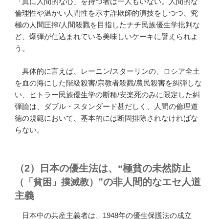
「真に人間的な心」を持つ者は一人もいない。人間的な
倫理性や温かい人間性を示す詐欺師的演技をしつつ、究
極の人間圧搾/人間殺戮を目指したナチ民族優生学批判な
ど、爆弾が仕込まれている美味しいケーキに譬えられよ
う。
具体的に言えば、レーニン/スターリンの、ロシア全土
を血の海にした階級殺害/宗教者殺戮/農民殺害を糾弾しな
い、ヒトラー民族優生学の断種/安楽死のみに限定した糾
弾論は、ダブル・スタンダード甚だしく、人間の倫理道
徳の規範において、基本的には断固排除されなければな
らない。
（2）日本の優生法は、“極貧の未然防止
”の非人間的なエセ人道
（「貧困」撲滅教）
主義
日本中の共産主義者は、1948年の優生保護法の成立