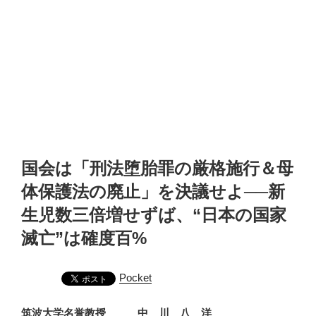
国会は「刑法堕胎罪の厳格施行＆母
体保護法の廃止」を決議せよ──新
生児数三倍増せずば、“日本の国家
滅亡”は確度百%
Pocket
筑波大学名誉教授 中 川 八 洋