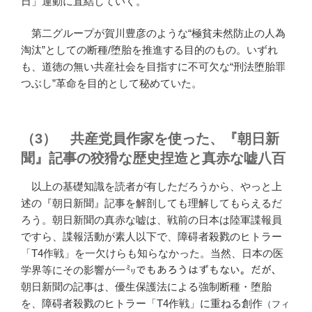
日」運動に直結していく。
第二グループが賀川豊彦のような“極貧未然防止の人為
淘汰”としての断種/堕胎を推進する目的のもの。いずれ
も、道徳の無い共産社会を目指すに不可欠な“刑法堕胎罪
つぶし”革命を目的として秘めていた。
（3） 共産党員作家を使った、『朝日新
聞』記事の狡猾な歴史捏造と真赤な嘘八百
以上の基礎知識を読者が有しただろうから、やっと上
述の『朝日新聞』記事を解剖しても理解してもらえるだ
ろう。朝日新聞の真赤な嘘は、戦前の日本は陸軍諜報員
ですら、諜報活動が素人以下で、障碍者殺戮のヒトラー
「T4作戦」を一欠けらも知らなかった。当然、日本の医
学界等にその影響が一㍉でもあろうはずもない。だが、
朝日新聞の記事は、優生保護法による強制断種・堕胎
を、障碍者殺戮のヒトラー「T4作戦」に重ねる創作
（フィ