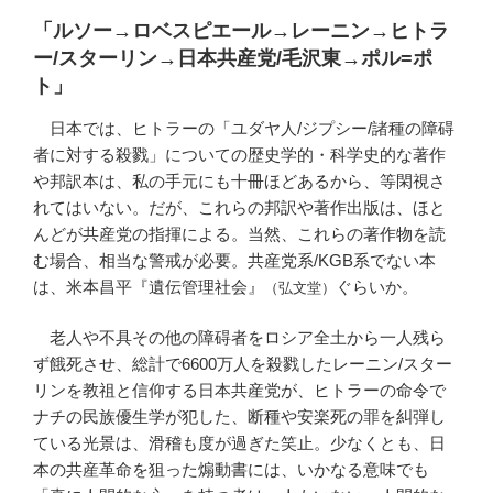
「ルソー→ロベスピエール→レーニン→ヒトラ
ー/スターリン→日本共産党/毛沢東→ポル=ポ
ト」
日本では、ヒトラーの「ユダヤ人/ジプシー/諸種の障碍
者に対する殺戮」についての歴史学的・科学史的な著作
や邦訳本は、私の手元にも十冊ほどあるから、等閑視さ
れてはいない。だが、これらの邦訳や著作出版は、ほと
んどが共産党の指揮による。当然、これらの著作物を読
む場合、相当な警戒が必要。共産党系/KGB系でない本
は、米本昌平『遺伝管理社会』
ぐらいか。
（弘文堂）
老人や不具その他の障碍者をロシア全土から一人残ら
ず餓死させ、総計で6600万人を殺戮したレーニン/スター
リンを教祖と信仰する日本共産党が、ヒトラーの命令で
ナチの民族優生学が犯した、断種や安楽死の罪を糾弾し
ている光景は、滑稽も度が過ぎた笑止。少なくとも、日
本の共産革命を狙った煽動書には、いかなる意味でも