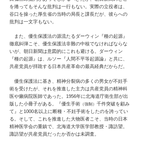
を捲ってもそんな批判は一行もない。実際の立役者は、
谷口を操った厚生省の当時の局長と課長だが、彼らへの
批判は一文字もない。
また、優生保護法の源流たるダーウィン『種の起源』
徹底糾弾こそ、優生保護法非難の中核でなければならな
いが、朝日新聞は意図的にこれも避ける。ダーウィン
『種の起源』は、ルソー『人間不平等起源論』と共に、
共産党員が拝跪する日本共産革命の最高経典だからだ。
優生保護法に基き、精神分裂病の多くの男女が不妊手
術を受けたが、それを推進した主力は共産党員の精神科
医や癩病院医師であった。1956年に北海道庁衛生部が出
版した小冊子がある。『優生手術
千件突破を顧み
（強制）
て』と1000名以上に断種・不妊手術をしたのを誇ってい
る。そして、これを推進した大物医者こそ、当時の日本
精神医学会の重鎮で、北海道大学医学部教授・諏訪望。
諏訪望が共産党員だったか否かは未調査。