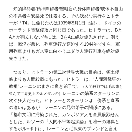
知的障碍者/精神障碍者/聾唖盲の身体障碍者/肢体不自由
の不具者を安楽死で抹殺する、その残忍な実行をヒトラ
ーが「T4」に命じたのは1939年9月1日
、ドイツの
（注3）
ポーランド電撃侵攻と同じ日であった。ヒトラーは、Bと
Aとが両立しない時には、BをAに絶対優先させた。例え
ば、戦況が悪化し列車運行が窮迫する1944年ですら、軍
用列車よりもガス室に向かうユダヤ人連行列車を絶対優
先させた。
つまり、ヒトラーの第二次世界大戦の目的は、領土侵
略よりも人間殺戮にあった。ヒトラーは、“人間殺戮狂の
教祖”レーニンのまさに良き弟子で、
（人間殺戮では毛沢東と
レーニンの嫡系スターリンに
並んで世界史上の金メダルの）
次ぐ狂人だった。ヒトラーとスターリンは、傍系と直系
の違いはあるが、レーニンの兄弟弟子の関係にある。
「都市文明に汚染された」カンボジア人を全員殺戮せん
とした、ルソーの『人間不平等起源論』を唯一の経典と
するポル=ポトは、レーニンと毛沢東のブレンドと言え