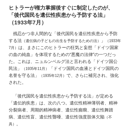
ヒトラーが権力掌握後すぐに制定したのが、
「後代国民を遺伝性疾患から予防する法」
（1933年7月）
残忍かつ非人間的な「後代国民を遺伝性疾患から予防
する法
」
（遺伝病の子どもの出生を予防するための法）
（1933年
は、まさにこのヒトラーの狂気と妄想「ドイツ国家
7月）
の血の純血」を体現するための“悪魔の法律”の一つだっ
た。これは、ニュルンベルグ法と言われる「ドイツ国公
民法」
「ドイツ国民の血液とドイツ国民の
（1935年11月）
名誉を守る法」
で、さらに補完され、強化
（1935年12月）
された。
「後代国民を遺伝性疾患から予防する法」が定める
「遺伝的疾患」は、次の八つ。遺伝性精神薄弱者、精神
分裂病者、周期的精神病者、遺伝性癲癇、遺伝性舞踏
病、遺伝性盲、遺伝性聾唖、遺伝性強度肢体欠陥
（不
。
具）