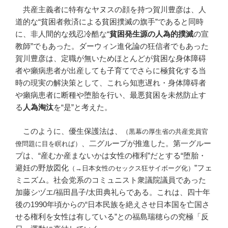
共産主義者に特有なヤヌスの顔を持つ賀川豊彦は、人
道的な“貧困者救済による貧困撲滅の旗手”であると同時
に、非人間的な残忍冷酷な“
貧困発生源の人為的撲滅
の宣
教師”でもあった。ダーウィン進化論の狂信者でもあった
賀川豊彦は、定職が無いためほとんどが貧困な身体障碍
者や癩病患者が出産しても子育てでさらに極貧化する当
時の現実の解決策として、これら知恵遅れ・身体障碍者
や癩病患者に断種や堕胎を行い、最悪貧困を未然防止す
る
人為淘汰
を“是”と考えた。
このように、優生保護法は、
（黒幕の厚生省の共産党員官
、二グループが推進した。第一グルー
僚問題に目を瞑れば）
プは、“産むか産まないかは女性の権利”だとする“堕胎・
避妊の野放図化
”フェ
（→日本女性のセックス狂サイボーグ化）
ミニズム。社会党系のコミュニスト衆議院議員であった
加藤シヅエ/福田昌子/太田典礼らである。これは、四十年
後の1990年頃からの“日本民族を絶えさせ日本国を亡国さ
せる権利を女性は有している”との福島瑞穂らの究極「反