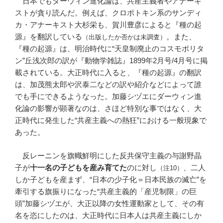
日本でもダーウィン進化論は、共産主義者やアナーキ
ストが貪り読んだ。例えば、クロポトキン系のサンディ
カ・アナーキスト大杉栄も、賀川豊彦によると『種の起
源』を翻訳している
。また、
（出版したか否かは未調査）
『種の起源』は、明治時代に“天皇制廃止のコスモポリタ
ン”丘浅次郎の訳が『動物学雑誌』1899年2月号/4月号に掲
載されている。大正時代に入ると、『種の起源』の翻訳
は、加茂熊太郎や沢泰二などの訳や紹介などによって誰
でも手にできるようなった。加藤シヅエにダーウィン進
化論の影響が顕著なのは、さほど特別な事ではなく、大
正時代に発生した“共産主義への熱狂”における一般現象で
あった。
反レーニンを旗幟鮮明にした反共保守主義の与謝野晶
子が
十一名の子どもを産み育てた
のに対し
、二人
（注10）
しか子どもを産まず、“日本の少子化＝日本民族の滅亡”を
牽引する旗振りになった“共産主義的「産児制限」の巨
頭”加藤シヅエが、大正以降の女性運動家として、その有
名を恣にしたのは、大正時代に日本人は共産主義にしか