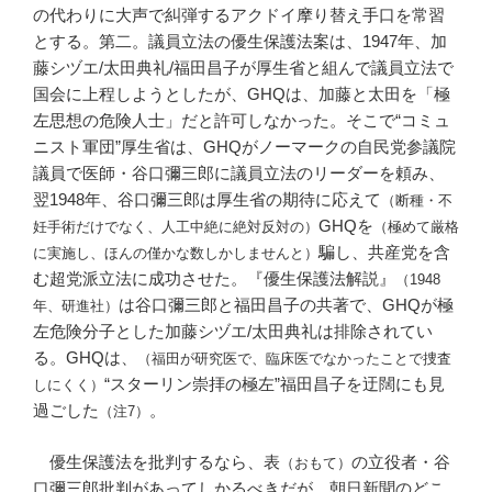
の代わりに大声で糾弾するアクドイ摩り替え手口を常習
とする。第二。議員立法の優生保護法案は、1947年、加
藤シヅエ/太田典礼/福田昌子が厚生省と組んで議員立法で
国会に上程しようとしたが、GHQは、加藤と太田を「極
左思想の危険人士」だと許可しなかった。そこで“コミュ
ニスト軍団”厚生省は、GHQがノーマークの自民党参議院
議員で医師・谷口彌三郎に議員立法のリーダーを頼み、
翌1948年、谷口彌三郎は厚生省の期待に応えて
（断種・不
GHQを
妊手術だけでなく、人工中絶に絶対反対の）
（極めて厳格
騙し、共産党を含
に実施し、ほんの僅かな数しかしませんと）
む超党派立法に成功させた。『優生保護法解説』
（1948
は谷口彌三郎と福田昌子の共著で、GHQが極
年、研進社）
左危険分子とした加藤シヅエ/太田典礼は排除されてい
る。GHQは、
（福田が研究医で、臨床医でなかったことで捜査
“スターリン崇拝の極左”福田昌子を迂闊にも見
しにくく）
過ごした
。
（注7）
優生保護法を批判するなら、表
の立役者・谷
（おもて）
口彌三郎批判があってしかるべきだが、朝日新聞のどこ