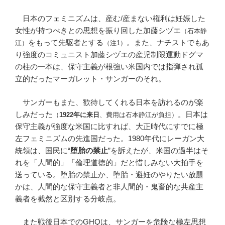
日本のフェミニズムは、産む/産まない権利は妊娠した
女性が持つべきとの思想を振り回した加藤シヅエ
（石本静
をもって先駆者とする
。また、ナチストでもあ
江）
（注1）
り強度のコミュニスト加藤シヅエの産児制限運動ドグマ
の柱の一本は、保守主義が根強い米国内では指弾され孤
立的だったマーガレット・サンガーのそれ。
サンガーもまた、歓待してくれる日本を訪れるのが楽
しみだった
。日本は
（
1922年に来日
、費用は石本静江が負担）
保守主義が強度な米国に比すれば、大正時代にすでに極
左フェミニズムの先進国だった。1980年代にレーガン大
統領は、国民に“
堕胎の禁止
”を訴えたが、米国の過半はそ
れを「人間的」「倫理道徳的」だと惜しみない大拍手を
送っている。堕胎の禁止か、堕胎・避妊のやりたい放題
かは、人間的な保守主義者と非人間的・鬼畜的な共産主
義者を截然と区別する分岐点。
また戦後日本でのGHQは、サンガーを危険な極左思想