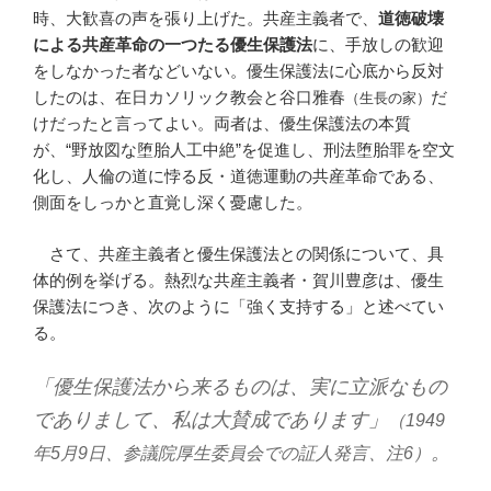
時、大歓喜の声を張り上げた。共産主義者で、
道徳破壊
による共産革命の一つたる優生保護法
に、手放しの歓迎
をしなかった者などいない。優生保護法に心底から反対
したのは、在日カソリック教会と谷口雅春
だ
（生長の家）
けだったと言ってよい。両者は、優生保護法の本質
が、“野放図な堕胎人工中絶”を促進し、刑法堕胎罪を空文
化し、人倫の道に悖る反・道徳運動の共産革命である、
側面をしっかと直覚し深く憂慮した。
さて、共産主義者と優生保護法との関係について、具
体的例を挙げる。熱烈な共産主義者・賀川豊彦は、優生
保護法につき、次のように「強く支持する」と述べてい
る。
「優生保護法から来るものは、実に立派なもの
でありまして、私は大賛成であります」
（1949
。
年5月9日、参議院厚生委員会での証人発言、注6）