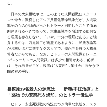
る。
日本の大東亜戦争は、このような人間殺戮狂スターリ
ンの命令に歓喜したアジア共産化革命戦争だが、人間殺
戮そのものが目的だったヒトラーと同盟したことで徹底
糾弾されるべきであって、大東亜戦争を擁護する如何な
る理屈も存在しない。「いや、一分の理屈はある」と強
弁するのは、西尾幹二が典型であるように、民族系論客
がお寒いほどに無学なクズ人間で、残忍性を持つ人格異
常者だからである。なお、ヒトラーの人間殺戮とレーニ
ン/スターリンの人間殺戮には多少の相違がある。前者
は、それ自身が目的。後者は“大妄想”共産社会に向かう中
間過程の手段。
相模原19名殺人の源流は、「断種/不妊治療」と
「薬物での安楽死＆焼却」のヒトラー優生学
ヒトラー安楽死殺戮の情況につき簡単な叙述を、スタ