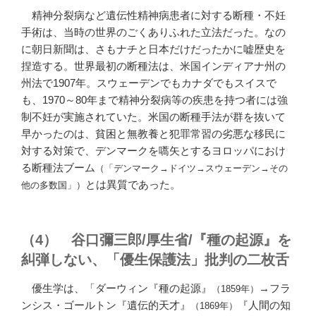
精神分裂病など遺伝性精神病患者に対する断種・不妊
手術は、当時の世界のごくありふれた立法だった。なの
に朝日新聞は、さもナチと日本だけだったかに嘘歴史を
捏造する。世界最初の断種法は、米国インディアナ州の
州法で1907年。スウェーデンでもカナダでもスイスで
も、1970～80年まで精神分裂病等の疾患を持つ者には強
制不妊が実施されていた。米国の断種手法が群を抜いて
早かったのは、貧困と無教養と犯罪常習の劣悪な移民に
対する対策で、デンマークを嚆矢とするヨロッパにおけ
る断種法ブーム
（「デンマーク→ドイツ→スウェーデン→その
とは異質であった。
他の多数国」）
（4） 谷口彌三郎/厚生省/『種の起源』を
糾弾しない、「優生保護法」批判の二枚舌
優生学は、「ダーウィン『種の起源』
→フラ
（1859年）
ンシス・ゴールトン『遺伝的天才』
『人間の知
（1869年）