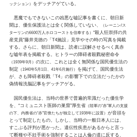
をデッチアゲている。
ックション）
悪魔でもできないこの凶悪な嘘記事を書くに、朝日新
聞は、優生保護法とは全く関係していない、
（レーニン/ス
“殺人狂崇拝の共
ターリンの6600万人ホロコーストを信奉する）
産党員”藤井克徳の「T4施設」見学やその時の写真を掲載
する。さらに、朝日新聞は、読者に誤解させるべく真赤
な嘘年表を掲載する。ヒトラーの障碍者殺戮秘密命令
の次に、これとは全く無関係な国民優生法の
（1939年9月）
制定
を掲げて、国民優生法
（1940年5月1日、41年6月施行）
が、さも障碍者殺戮「T4」の影響下での立法だったかの
偽情報洗脳記事をデッチアゲる。
国民優生法は、当時の世界で普遍的常識だった優生学
を、“コミュニスト医師の巣窟”厚生省
（陸軍の“赤”軍人の支援
が音頭を
の下、内務省の“赤”官僚たちが独立して1938年に設置）
とって制定したもの。しかし、当時の一般日本人には、
すこぶる評判が悪かった。遺伝性疾患があるからと言っ
て断種や不妊手術を強制することは人倫の道に反する、