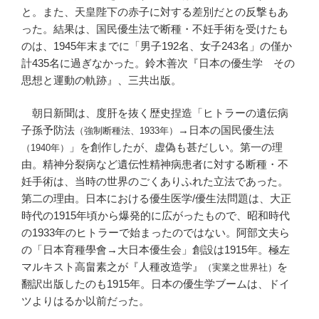
と。また、天皇陛下の赤子に対する差別だとの反撃もあ
った。結果は、国民優生法で断種・不妊手術を受けたも
のは、1945年末までに「男子192名、女子243名」の僅か
計435名に過ぎなかった。鈴木善次『日本の優生学 その
思想と運動の軌跡』、三共出版。
朝日新聞は、度肝を抜く歴史捏造「ヒトラーの遺伝病
子孫予防法
→日本の国民優生法
（強制断種法、1933年）
」を創作したが、虚偽も甚だしい。第一の理
（1940年）
由。精神分裂病など遺伝性精神病患者に対する断種・不
妊手術は、当時の世界のごくありふれた立法であった。
第二の理由。日本における優生医学/優生法問題は、大正
時代の1915年頃から爆発的に広がったもので、昭和時代
の1933年のヒトラーで始まったのではない。阿部文夫ら
の「日本育種學會→大日本優生会」創設は1915年。極左
マルキスト高畠素之が『人種改造学』
を
（実業之世界社）
翻訳出版したのも1915年。日本の優生学ブームは、ドイ
ツよりはるか以前だった。