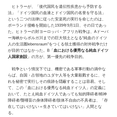
ヒトラーが、「後代国民を遺伝性疾患から予防する
法」「ドイツ国民の血液とドイツ国民の名誉を守る法」
という二つの法律に従った安楽死の実行を命じたのは、
ポーランド侵略を開始した1939年9月1日、その日であっ
た。ヒトラーの対ヨーロッパ・アフリカ戦争は、Aドーバ
ー海峡からボルガ川までの巨大領土となる“純血のドイツ
人の生活圏lebensraum”をつくる領土獲得の対外戦争だけ
が目的ではなかった。B「
血における優秀なる純血ドイツ
人国家創設
」の方が、第一優先の戦争目的。
戦争という情況下では、機密である軍事行動の渦中な
らば、自国・占領地のユダヤ人等を大量殺戮するに、そ
れを秘密で実行しその痕跡を隠蔽することは容易。そし
て、この「血における優秀なる純血ドイツ人」の定義に
おいて、たとえ純血ドイツ人であっても知的障碍者/精神
障碍者/聾唖盲の身体障碍者/肢体不自由の不具者は、「存
在してはいけない＝生きていてはいけない」人間とな
る。