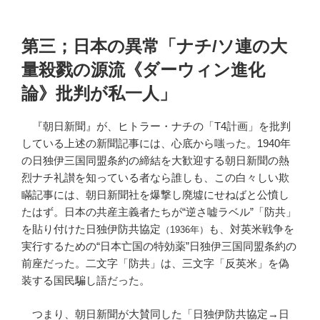
第三；日本の異常「ナチ/ソ連の大
量殺戮の源流《ダーウィン進化
論》批判が私一人」
『朝日新聞』が、ヒトラー・ナチの「T4計画」を批判
している上述の新聞記事には、心底から嗤った。1940年
の日独伊三国同盟条約の締結を大歓迎する朝日新聞の熱
烈ナチ礼讃を知っている者なら誰しも、この白々しい欺
瞞記事には、朝日新聞社を爆撃し廃墟にせねばと公憤し
たはず。日本の共産主義者たちが“逆さ嘘ラベル”「防共」
を貼り付けた日独伊防共協定
も、対英米戦争を
（1936年）
実行するための“日本亡国の特効薬”日独伊三国同盟条約の
前座だった。二文字「防共」は、三文字「反英米」を偽
装する国民騙し語だった。
つまり、朝日新聞が大賛同した「日独伊防共協定→日