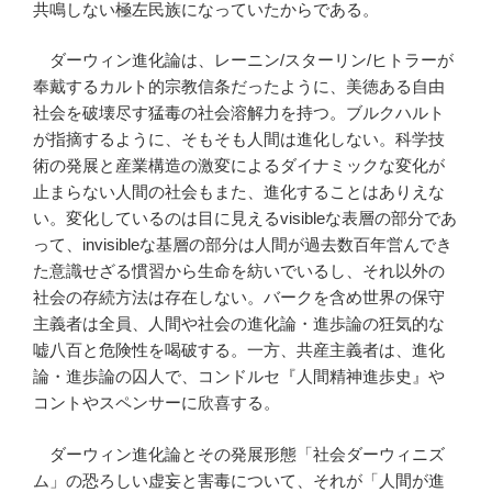
共鳴しない極左民族になっていたからである。
ダーウィン進化論は、レーニン/スターリン/ヒトラーが
奉戴するカルト的宗教信条だったように、美徳ある自由
社会を破壊尽す猛毒の社会溶解力を持つ。ブルクハルト
が指摘するように、そもそも人間は進化しない。科学技
術の発展と産業構造の激変によるダイナミックな変化が
止まらない人間の社会もまた、進化することはありえな
い。変化しているのは目に見えるvisibleな表層の部分であ
って、invisibleな基層の部分は人間が過去数百年営んでき
た意識せざる慣習から生命を紡いでいるし、それ以外の
社会の存続方法は存在しない。バークを含め世界の保守
主義者は全員、人間や社会の進化論・進歩論の狂気的な
嘘八百と危険性を喝破する。一方、共産主義者は、進化
論・進歩論の囚人で、コンドルセ『人間精神進歩史』や
コントやスペンサーに欣喜する。
ダーウィン進化論とその発展形態「社会ダーウィニズ
ム」の恐ろしい虚妄と害毒について、それが「人間が進