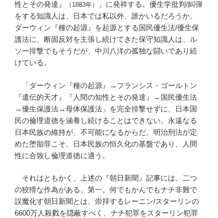
性とその発達』
」に発祥する。優生学批判/糾弾
（1883年）
をする知識人は、日本では私以外、誰かいるだろうか。
ダーウィン『種の起源』を起源とする国民優生法/優生保
護法に、断固反対を主張し続けてきた保守知識人は、ル
ソー排撃でもそうだが、中川八洋の孤独な闘いであり続
けている。
「ダーウィン『種の起源』→フランシス・ゴールトン
『遺伝的天才』『人間の知性とその発達』→国民優生法
→優生保護法→母体保護法」を完全排撃せずに、日本国
民の倫理道徳を涵養し続けることはできない。永遠なる
日本民族の維持が、不可能になるからだ。明治刑法が定
めた堕胎罪こそ、日本民族の恒久化の基盤であり、人間
性に合致し倫理道徳に適う。
それはともかく、上述の『朝日新聞』記事には、二つ
の狡猾な作為がある。第一。何でもかんでもナチ非難で
誤魔化す朝日新聞とは、崇拝するレーニン/スターリンの
6600万人殺戮を隠蔽すべく、ナチ犯罪をスターリン犯罪