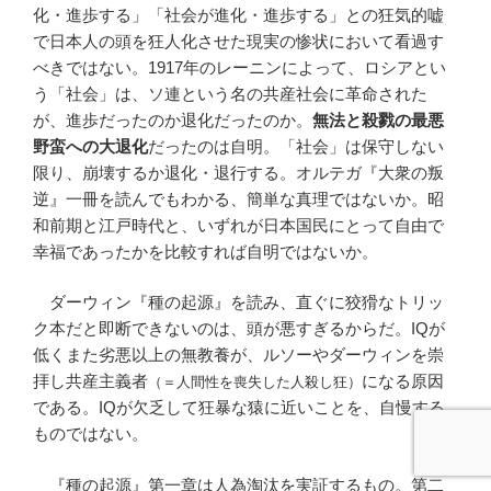
化・進歩する」「社会が進化・進歩する」との狂気的嘘
で日本人の頭を狂人化させた現実の惨状において看過す
べきではない。1917年のレーニンによって、ロシアとい
う「社会」は、ソ連という名の共産社会に革命された
が、進歩だったのか退化だったのか。
無法と殺戮の最悪
野蛮への大退化
だったのは自明。「社会」は保守しない
限り、崩壊するか退化・退行する。オルテガ『大衆の叛
逆』一冊を読んでもわかる、簡単な真理ではないか。昭
和前期と江戸時代と、いずれが日本国民にとって自由で
幸福であったかを比較すれば自明ではないか。
ダーウィン『種の起源』を読み、直ぐに狡猾なトリッ
ク本だと即断できないのは、頭が悪すぎるからだ。IQが
低くまた劣悪以上の無教養が、ルソーやダーウィンを崇
拝し共産主義者
になる原因
（＝人間性を喪失した人殺し狂）
である。IQが欠乏して狂暴な猿に近いことを、自慢する
ものではない。
『種の起源』第一章は人為淘汰を実証するもの。第二