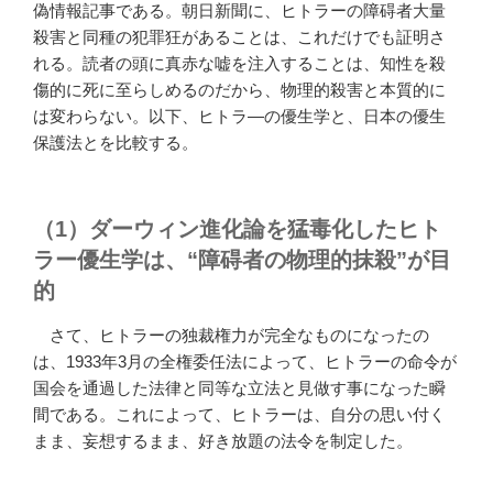
偽情報記事である。朝日新聞に、ヒトラーの障碍者大量
殺害と同種の犯罪狂があることは、これだけでも証明さ
れる。読者の頭に真赤な嘘を注入することは、知性を殺
傷的に死に至らしめるのだから、物理的殺害と本質的に
は変わらない。以下、ヒトラ―の優生学と、日本の優生
保護法とを比較する。
（1）ダーウィン進化論を猛毒化したヒト
ラー優生学は、“障碍者の物理的抹殺”が目
的
さて、ヒトラーの独裁権力が完全なものになったの
は、1933年3月の全権委任法によって、ヒトラーの命令が
国会を通過した法律と同等な立法と見做す事になった瞬
間である。これによって、ヒトラーは、自分の思い付く
まま、妄想するまま、好き放題の法令を制定した。