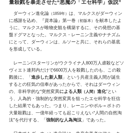
量殺戮を暴走させた“悪魔の「エセ科学」仮説”
ダーウィン進化論
は、マルクスがダーウィン
（1859年）
に感謝を込め、『資本論』第一巻
を献本したよ
（初版本）
うに、マルクスが唯物史観を構築するに、その発想の基
盤ドグマとなった。マルクス・レーニン主義やナチズム
にとって、ダーウィンは、ルソーと共に、それらの基底
を形成している。
レーニン/スターリンがウクライナ人800万人虐殺などソ
ヴィエト連邦内だけで6600万人を殺戮したのも、この殺
戮後に、「
進歩した新人類
」という共産主義人間が誕生
するとの狂気の信奉があったからで、それはダーウィン
の、非科学的な“突然変異
による人類
進化
”とい
（人間）
う、人為的・強制的な突然変異を狙ったエセ科学を狂信
した結果でもあった。つまり、レーニンやポル＝ポトの
大量殺戮は、一億年経っても起こりえない“人間の自然淘
汰”を代行する、「
強制的な人為淘汰
」であった。