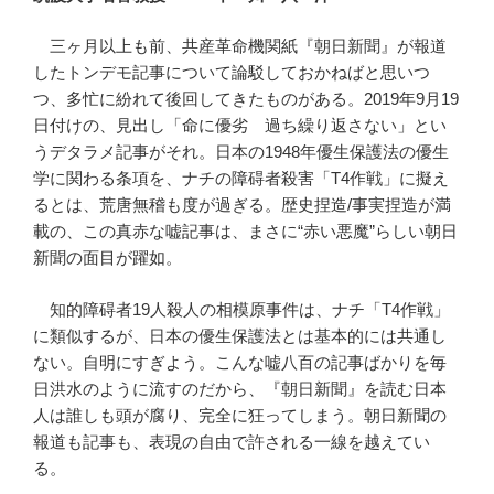
三ヶ月以上も前、共産革命機関紙『朝日新聞』が報道
したトンデモ記事について論駁しておかねばと思いつ
つ、多忙に紛れて後回してきたものがある。2019年9月19
日付けの、見出し「命に優劣 過ち繰り返さない」とい
うデタラメ記事がそれ。日本の1948年優生保護法の優生
学に関わる条項を、ナチの障碍者殺害「T4作戦」に擬え
るとは、荒唐無稽も度が過ぎる。歴史捏造/事実捏造が満
載の、この真赤な嘘記事は、まさに“赤い悪魔”らしい朝日
新聞の面目が躍如。
知的障碍者19人殺人の相模原事件は、ナチ「T4作戦」
に類似するが、日本の優生保護法とは基本的には共通し
ない。自明にすぎよう。こんな嘘八百の記事ばかりを毎
日洪水のように流すのだから、『朝日新聞』を読む日本
人は誰しも頭が腐り、完全に狂ってしまう。朝日新聞の
報道も記事も、表現の自由で許される一線を越えてい
る。