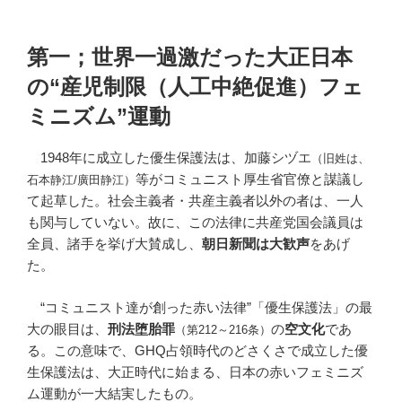
第一；世界一過激だった大正日本
の“産児制限
（人工中絶促進）
フェ
ミニズム”運動
1948年に成立した優生保護法は、加藤シヅエ
（旧姓は、
等がコミュニスト厚生省官僚と謀議し
石本静江/廣田静江）
て起草した。社会主義者・共産主義者以外の者は、一人
も関与していない。故に、この法律に共産党国会議員は
全員、諸手を挙げ大賛成し、
朝日新聞は大歓声
をあげ
た。
“コミュニスト達が創った赤い法律”「優生保護法」の最
大の眼目は、
刑法堕胎罪
の
空文化
であ
（第212～216条）
る。この意味で、GHQ占領時代のどさくさで成立した優
生保護法は、大正時代に始まる、日本の赤いフェミニズ
ム運動が一大結実したもの。