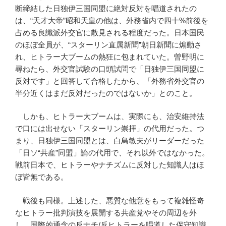
断締結した日独伊三国同盟に絶対反対を唱道されたの
は、“天才大帝”昭和天皇の他は、外務省内で四十%前後を
占める良識派外交官に散見される程度だった。日本国民
のほぼ全員が、“スターリン直属新聞”朝日新聞に煽動さ
れ、ヒトラー大ブームの熱狂に包まれていた。曽野明に
尋ねたら、外交官試験の口頭試問で「日独伊三国同盟に
反対です」と回答して合格したから、「外務省外交官の
半分近くはまだ反対だったのではないか」とのこと。
しかも、ヒトラー大ブームは、実際にも、治安維持法
で口には出せない「スターリン崇拝」の代用だった。つ
まり、日独伊三国同盟とは、白鳥敏夫がリーダーだった
「日ソ“共産”同盟」論の代用で、それ以外ではなかった。
戦前日本で、ヒトラーやナチズムに反対した知識人はほ
ぼ皆無である。
戦後も同様。上述した、悪質な他意をもって複雑怪奇
なヒトラー批判演技を展開する共産党やその周辺を外
し、国際的通念の反ナチ/反ヒトラーを唱道した保守知識