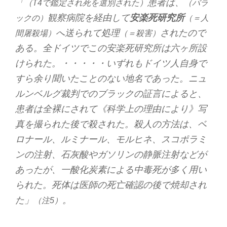
「
患者は、
（T4で鑑定され死を選別された）
（バラ
観察病院を経由して
安楽死研究所
ックの）
（＝人
へ送られて処理
されたので
間屠殺場）
（＝殺害）
ある。全ドイツでこの安楽死研究所は六ヶ所設
けられた。・・・・・いずれもドイツ人自身で
すら余り聞いたことのない地名であった。ニュ
ルンベルグ裁判でのブラックの証言によると、
患者は全裸にされて《科学上の理由により》写
真を撮られた後で殺された。殺人の方法は、ベ
ロナール、ルミナール、モルヒネ、スコポラミ
ンの注射、石灰酸やガソリンの静脈注射などが
あったが、一酸化炭素による中毒死が多く用い
られた。死体は医師の死亡確認の後で焼却され
た」
。
（注5）