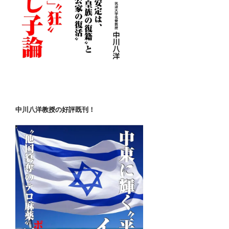
中川八洋教授の好評既刊！