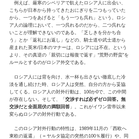
例えば、厳寒のシベリアで飢えたロシア人に出会い、
こちらが日本から持ってきたおにぎりを二つもっていた
から、一つをあげると「もう一つも呉れ」という。ロシ
ア人の論理において、一つ呉れるのだから、二つ呉れな
いことが理解できないのである。「乏しきを分かち合
う」とか「返礼にお返し」などの、騎士道や武士道から
産まれた英米/日本のマナーは、ロシアには不在。という
より、その真逆の「親切には報復で返す」“荒野の野蛮”を
ルールとするのがロシア外交である。
ロシア人には背を向け、水一杯も出さない徹底した冷
淡を通し続けた時、ロシア人は突然、自分の方から妥協
してくる。ロシア人の対外行動は、100か0で、この中間
が存在しない。そして、「
交渉すれば必ずゼロ回答。無
交渉だと全面屈伏の満額回答
」。これがイワン雷帝以来
変らぬロシアの対外行動である。
このロシア対外行動の特性は、1989年11月の「西欧へ
東欧の返還」（＝ヤルタ協定の突然の100％履行）や、同