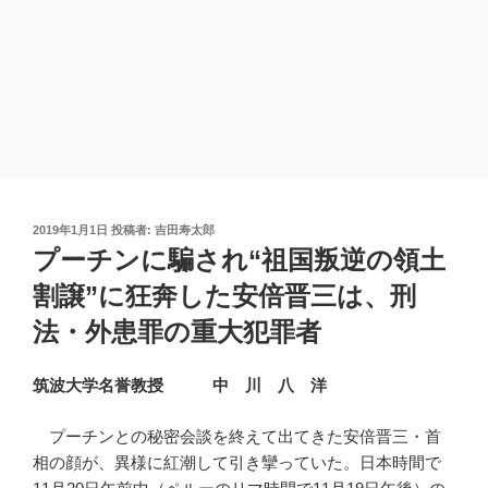
投
2019年1月1日
投稿者:
吉田寿太郎
稿
プーチンに騙され“祖国叛逆の領土
日:
割譲”に狂奔した安倍晋三は、刑
法・外患罪の重大犯罪者
筑波大学名誉教授 中 川 八 洋
プーチンとの秘密会談を終えて出てきた安倍晋三・首
相の顔が、異様に紅潮して引き攣っていた。日本時間で