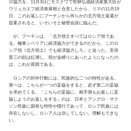
ロ協力を、11月3日にモスクワで世耕弘成経済産業大臣が
ウリュカエフ経済発展相と合意したから、リマの11月19
日、このお返しにプーチンから何らかの北方領土返還が
提案されると、いそいそと秘密会談に臨んだ。
が、プーチンは、「北方領土すべてはロシア領であ
る。極東シベリアに経済協力ができるのだから、このロ
シア領《北方領土》でも経済協力しろ」と迫った。安倍
晋三の顔は紅潮し、頬が金縛りにあったようになったの
は、これが原因である。
ロシアの対外行動には、民族的な二つの特性がある。
第一は、こちらが一つの妥協をすると、必ず第二の妥協
を求めてくる。「こちらの妥協に、相手側もお返しに妥
協しようのお返しをする」のは、日本とアングロ・サク
ソン民族に固有な特性や慣行であって、ロシア民族には
存在しないし、ロシア人は決してしない。理解もできな
い。