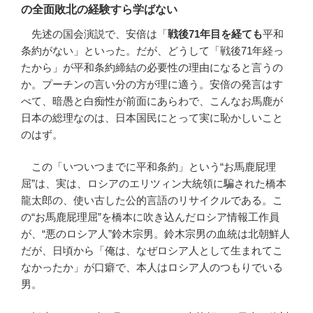
の全面敗北の経験すら学ばない
先述の国会演説で、安倍は「
戦後
71
年目を経ても
平和
条約がない」といった。だが、どうして「戦後71年経っ
たから」が平和条約締結の必要性の理由になると言うの
か。プーチンの言い分の方が理に適う。安倍の発言はす
べて、暗愚と白痴性が前面にあらわで、こんなお馬鹿が
日本の総理なのは、日本国民にとって実に恥かしいこと
のはず。
この「いついつまでに平和条約」という“お馬鹿屁理
屈”は、実は、ロシアのエリツィン大統領に騙された橋本
龍太郎の、使い古した公的言語のリサイクルである。こ
の“お馬鹿屁理屈”を橋本に吹き込んだロシア情報工作員
が、“悪のロシア人”鈴木宗男。鈴木宗男の血統は北朝鮮人
だが、日頃から「俺は、なぜロシア人として生まれてこ
なかったか」が口癖で、本人はロシア人のつもりでいる
男。