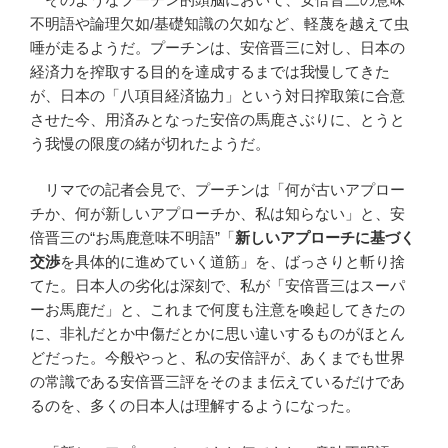
不明語や論理欠如/基礎知識の欠如など、軽蔑を越えて虫
唾が走るようだ。プーチンは、安倍晋三に対し、日本の
経済力を搾取する目的を達成するまでは我慢してきた
が、日本の「八項目経済協力」という対日搾取策に合意
させた今、用済みとなった安倍の馬鹿さぶりに、とうと
う我慢の限度の緒が切れたようだ。
リマでの記者会見で、プーチンは「何が古いアプロー
チか、何が新しいアプローチか、私は知らない」と、安
倍晋三の“お馬鹿意味不明語”「
新しいアプローチに基づく
交渉
を具体的に進めていく道筋」を、ばっさりと斬り捨
てた。日本人の劣化は深刻で、私が「安倍晋三はスーパ
ーお馬鹿だ」と、これまで何度も注意を喚起してきたの
に、非礼だとか中傷だとかに思い違いするものがほとん
どだった。今般やっと、私の安倍評が、あくまでも世界
の常識である安倍晋三評をそのまま伝えているだけであ
るのを、多くの日本人は理解するようになった。