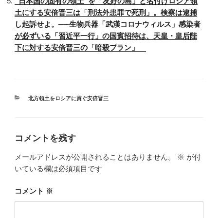
“日本国の固有の領土”を「友好の島」と名付けロシア領
土にする安倍晋三は「刑法外患罪で死刑」。検察は逮捕
し起訴せよ。──生物兵器「武漢コロナウィルス」感染者
が必ずいる「習近平一行」の国賓招待は、天皇・皇后陛
下に対する安倍晋三の「暗殺プラン」
カ
北方領土をロシアに貢ぐ安倍晋三
テ
ゴ
リ
ー
コメントを残す
メールアドレスが公開されることはありません。
※
が付
いている欄は必須項目です
コメント
※