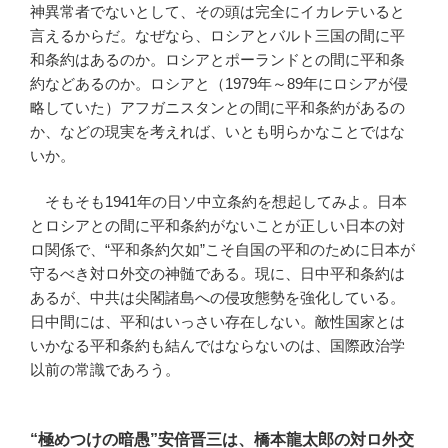
神異常者でないとして、その頭は完全にイカレテいると
言えるからだ。なぜなら、ロシアとバルト三国の間に平
和条約はあるのか。ロシアとポーランドとの間に平和条
約などあるのか。ロシアと（1979年～89年にロシアが侵
略していた）アフガニスタンとの間に平和条約があるの
か、などの現実を考えれば、いとも明らかなことではな
いか。
そもそも1941年の日ソ中立条約を想起してみよ。日本
とロシアとの間に平和条約がないことが正しい日本の対
ロ関係で、“平和条約欠如”こそ自国の平和のために日本が
守るべき対ロ外交の神髄である。現に、日中平和条約は
あるが、中共は尖閣諸島への侵攻態勢を強化している。
日中間には、平和はいっさい存在しない。敵性国家とは
いかなる平和条約も結んではならないのは、国際政治学
以前の常識であろう。
“極めつけの暗愚”安倍晋三は、橋本龍太郎の対ロ外交