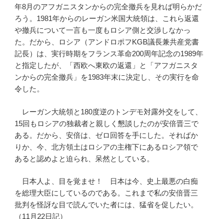
年8月のアフガニスタンからの完全撤兵を見れば明らかだ
ろう。1981年からのレーガン米国大統領は、これら返還
や撤兵について一言も一度もロシア側と交渉しなかっ
た。だから、ロシア（アンドロポフKGB議長兼共産党書
記長）は、実行時期をフランス革命200周年記念の1989年
と指定したが、「西欧へ東欧の返還」と「アフガニスタ
ンからの完全撤兵」を1983年末に決定し、その実行を命
令した。
レーガン大統領と180度逆のトンデモ対露外交をして、
15回もロシアの独裁者と親しく懇談したのが安倍晋三で
ある。だから、安倍は、ゼロ回答を手にした。そればか
りか、今、北方領土はロシアの主権下にあるロシア領で
あると認めよと迫られ、呆然としている。
日本人よ、目を覚ませ！ 日本は今、史上最悪の白痴
を総理大臣にしているのである。これまで私の安倍晋三
批判を怪訝な目で読んでいた者には、猛省を促したい。
（11月22日記）