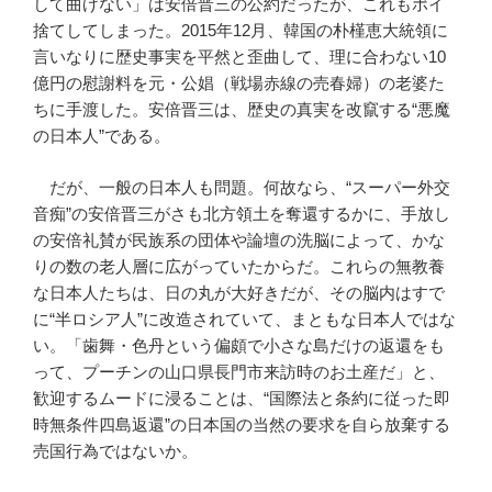
して曲げない」は安倍晋三の公約だったが、これもポイ
捨てしてしまった。2015年12月、韓国の朴槿恵大統領に
言いなりに歴史事実を平然と歪曲して、理に合わない10
億円の慰謝料を元・公娼（戦場赤線の売春婦）の老婆た
ちに手渡した。安倍晋三は、歴史の真実を改竄する“悪魔
の日本人”である。
だが、一般の日本人も問題。何故なら、“スーパー外交
音痴”の安倍晋三がさも北方領土を奪還するかに、手放し
の安倍礼賛が民族系の団体や論壇の洗脳によって、かな
りの数の老人層に広がっていたからだ。これらの無教養
な日本人たちは、日の丸が大好きだが、その脳内はすで
に“半ロシア人”に改造されていて、まともな日本人ではな
い。「歯舞・色丹という偏頗で小さな島だけの返還をも
って、プーチンの山口県長門市来訪時のお土産だ」と、
歓迎するムードに浸ることは、“国際法と条約に従った即
時無条件四島返還”の日本国の当然の要求を自ら放棄する
売国行為ではないか。