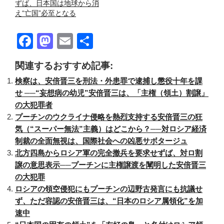
ずば、日本国は地球から消
え“亡国”必至となる
F
M
E
共
a
a
m
有
関連するおすすめ記事:
c
st
ail
検察は、安倍晋三を刑法・外患罪で逮捕し懲役十年を課
e
o
せ ──“妄想病の幼児”安倍晋三は、「主権（領土）割譲」
b
d
の大犯罪者
o
o
プーチンのウクライナ侵略を熱烈支持する安倍晋三の狂
気（“スーパー無法”主義）はどこから？──対ロシア経済
o
n
制裁の全面無視は、国際社会への凶悪サボタージュ
k
北方四島からロシア軍の完全撤兵を要求せずば、対ロ割
譲の意思表示──プーチンに主権譲渡を闡明した安倍晋三
の大犯罪
ロシアの領空侵犯にもプーチンの辺野古発言にも抗議せ
ず、ただ容認の安倍晋三は、“日本のロシア属領化”を加
速中