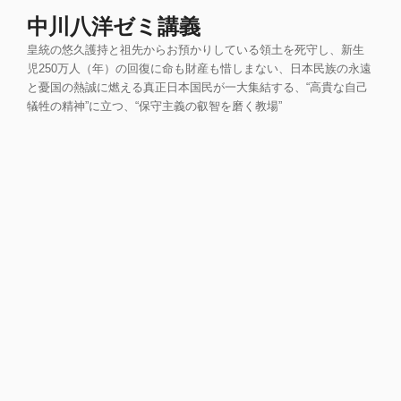
コ
中川八洋ゼミ講義
ン
皇統の悠久護持と祖先からお預かりしている領土を死守し、新生
テ
児250万人（年）の回復に命も財産も惜しまない、日本民族の永遠
ン
と憂国の熱誠に燃える真正日本国民が一大集結する、“高貴な自己
ツ
犠牲の精神”に立つ、“保守主義の叡智を磨く教場”
へ
ス
キ
ッ
プ