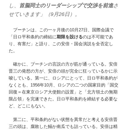
し、
首脳同士のリーダーシップで交渉を前進
さ
せていきます」（9月26日）。
プーチンは、この一ヶ月後の10月27日、国際会議で
「日ロ平和条約の締結に
期限を設ける
のは不可能であ
り、有害だ」と語り、この安倍・国会演説を全否定し
た。
確かに、プーチンの言説の方が筋が通っている。安倍
晋三の発想の方が、安倍の頭が完全に狂っているかに示
唆している。第一に、ロシアにとって、日ロ平和条約が
なくとも、1956年10月、ロシアの二つの国家目的「国交
回復＝在東京ロシア大使館の設置」と「北方領土の無期
限占領」を完遂できた。日ロ平和条約を締結する必要な
ど、どこにもない。
第二に、平和条約がない状態を異常だと考える安倍晋
三の頭は、腐敗した鰯か南瓜でも詰っている。安倍は精