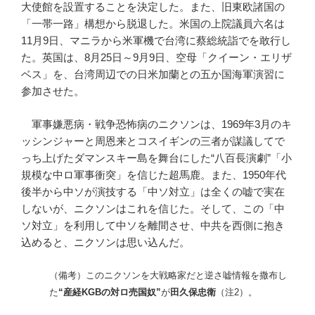
大使館を設置することを決定した。また、旧東欧諸国の
「一帯一路」構想から脱退した。米国の上院議員六名は
11月9日、マニラから米軍機で台湾に蔡総統詣でを敢行し
た。英国は、8月25日～9月9日、空母「クイーン・エリザ
ベス」を、台湾周辺での日米加蘭との五か国海軍演習に
参加させた。
軍事嫌悪病・戦争恐怖病のニクソンは、1969年3月のキ
ッシンジャーと周恩来とコスイギンの三者が謀議してで
っち上げたダマンスキー島を舞台にした“八百長演劇”「小
規模な中ロ軍事衝突」を信じた超馬鹿。また、1950年代
後半から中ソが演技する「中ソ対立」は全くの嘘で実在
しないが、ニクソンはこれを信じた。そして、この「中
ソ対立」を利用して中ソを離間させ、中共を西側に抱き
込めると、ニクソンは思い込んだ。
（備考）このニクソンを大戦略家だと逆さ嘘情報を撒布し
た
“産経KGBの対ロ売国奴”
が
田久保忠衛
（注2）。