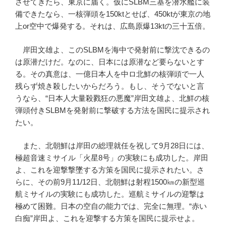
させてきたら、東京に届く。仮にSLBM三基を潜水艦に装
備できたなら、一核弾頭を150ktとせば、450ktが東京の地
上or空中で爆発する。それは、広島原爆13ktの三十五倍。
岸田文雄よ、このSLBMを海中で発射前に撃沈できるの
は原潜だけだ。なのに、日本には原潜など要らないとす
る。その真意は、一億日本人を中ロ北鮮の核弾頭で一人
残らず焼き殺したいからだろう。もし、そうでないと言
うなら、“日本人大量殺戮狂の悪魔”岸田文雄よ、北鮮の核
弾頭付きSLBMを発射前に撃破する方法を国民に提示され
たい。
また、北朝鮮は岸田の総理就任を祝して9月28日には、
極超音速ミサイル「火星8号」の実験にも成功した。岸田
よ、これを迎撃撃墜する方策を国民に提示されたい。さ
らに、その前9月11/12日、北朝鮮は射程1500㎞の新型巡
航ミサイルの実験にも成功した。巡航ミサイルの迎撃は
極めて困難。日本の空自の能力では、完全に無理。“赤い
白痴”岸田よ、これを迎撃する方策を国民に提示せよ。