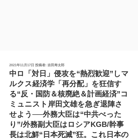
投
2021年11月17日
投稿者:
吉田寿太郎
稿
中ロ「対日」侵攻を“熱烈歓迎”しマ
日:
ルクス経済学「再分配」を狂信す
る“反・国防＆核廃絶＆計画経済”コ
ミュニスト岸田文雄を急ぎ退陣さ
せよう──外務大臣は“中共べった
り”/外務副大臣はロシアKGB/幹事
長は北鮮“日本死滅”狂。これ日本の