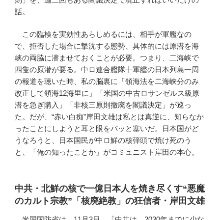
話。
この臨検を実効性あらしめるには、相手が軍艦なの
で、拒否した場合に撃沈する態勢、具体的には原潜を海
峡の両脇に潜ませておくことが必要。つまり、二海峡で
四隻の原潜が要る。中ロ連合艦隊十軍艦の日本列島一周
の報道を聴いた時、私の脳裏に「領海法を二海峡分のみ
改正して領海12海里に」「米国の中古ロサンゼルス級原
潜を急ぎ購入」「非核三原則撤廃を閣議決定」が巡っ
た。だが、“赤い白痴”岸田文雄は私とは真逆に、知らなか
ったことにしようと耳と眼をパッと塞いだ。日本国がど
うなろうと、日本国民が中ロ鮮の核弾頭で焼け死のう
と、「俺の知ったことか」がコミュニスト岸田の本心。
中共・北鮮の核で一億日本人を焼き尽くす“悪魔
のカルト宗教”「核廃絶教」の狂信者・岸田文雄
米国国防省は、11月3日、「中共は、2030年までに少な