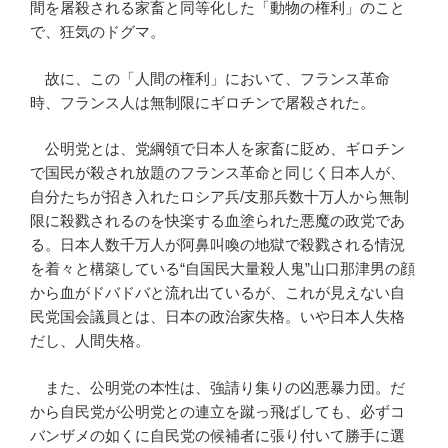
間を屠殺される家畜と同等化した「動物の権利」のこと
で、狂気のドグマ。
故に、この「人間の権利」において、フランス革命
時、フランス人は無制限にギロチンで屠殺された。
公明党とは、党綱領で日本人を家畜に貶め、ギロチン
で国民が殺され放題のフランス革命と同じく日本人が、
自分たちが招き入れたロシア兵/支那兵数十万人から無制
限に殺戮されるのを快楽する血塗られた悪魔の政党であ
る。日本人数千万人が阿鼻叫喚の地獄で殺戮される情況
を着々と構築している“自国民大量殺人鬼”山口那津男の顔
から血がドバドバと流れ出ているが、これが見えない自
民党国会議員とは、日本の政治家失格。いや日本人失格
だし、人間失格。
また、公明党の本性は、強請り集りの凶悪暴力団。だ
から自民党が公明党との連立を蹴っ飛ばしても、必ずコ
バンザメの如くに自民党の候補者に張り付いて勝手に選