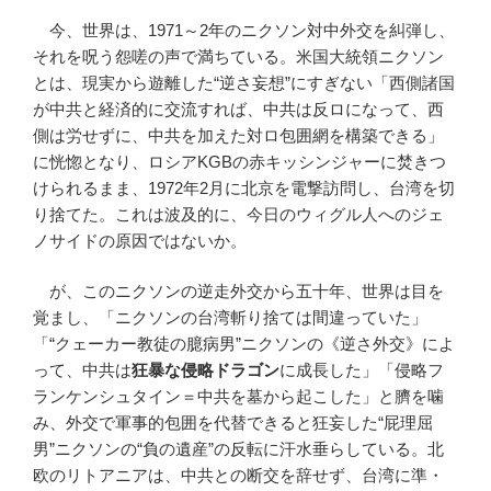
今、世界は、1971～2年のニクソン対中外交を糾弾し、
それを呪う怨嗟の声で満ちている。米国大統領ニクソン
とは、現実から遊離した“逆さ妄想”にすぎない「西側諸国
が中共と経済的に交流すれば、中共は反ロになって、西
側は労せずに、中共を加えた対ロ包囲網を構築できる」
に恍惚となり、ロシアKGBの赤キッシンジャーに焚きつ
けられるまま、1972年2月に北京を電撃訪問し、台湾を切
り捨てた。これは波及的に、今日のウィグル人へのジェ
ノサイドの原因ではないか。
が、このニクソンの逆走外交から五十年、世界は目を
覚まし、「ニクソンの台湾斬り捨ては間違っていた」
「“クェーカー教徒の臆病男”ニクソンの《逆さ外交》によ
って、中共は
狂暴な侵略ドラゴン
に成長した」「侵略フ
ランケンシュタイン＝中共を墓から起こした」と臍を噛
み、外交で軍事的包囲を代替できると狂妄した“屁理屈
男”ニクソンの“負の遺産”の反転に汗水垂らしている。北
欧のリトアニアは、中共との断交を辞せず、台湾に準・