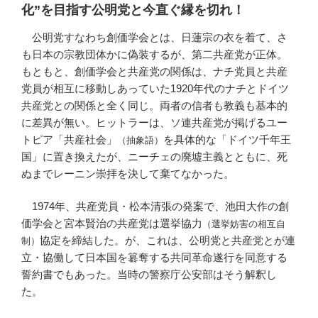
化”を目指す公明党と今直ぐ縁を切れ！
公明党すなわち創価学会とは、日蓮宗の衣を着て、さ
も日本の宗教団体かに偽装するが、第二共産党が正体。
もともと、創価学会と共産党の関係は、ナチ党員と共産
党員が相互に移動しあっていた1920年代のナチとドイツ
共産党との関係と全く同じ。両者の信者も教義も基本的
に差異が無い。ヒットラーは、ソ連共産党が掲げるユー
トピア「共産社会」
を具体的な「ドイツ千年王
（抽象語）
国」に置き換えたが、ニーチェの廃墟主義とともに、死
ぬまでレーニン崇拝を決して棄てなかった。
1974年、共産党員・松本清張の発案で、池田大作の創
価学会と宮本賢治の共産党は選挙協力
（選挙妨害の相互自
協定を締結した。が、これは、公明党と共産党とが連
制）
立・協働して日本国を簒奪する共同革命遂行を同意する
誓約書でもあった。当時の警察庁公安部はそう解釈し
た。