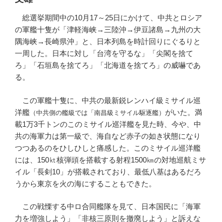
総選挙期間中の10月17～25日にかけて、中共とロシア
の軍艦十隻が「津軽海峡→三陸沖→伊豆諸島→九州の大
隅海峡→長崎県沖」と、日本列島を時計回りにぐるりと
一周した。日本に対し「台湾を守るな」「尖閣を捨て
ろ」「石垣島を捨てろ」「北海道を捨てろ」の威嚇であ
る。
この軍艦十隻に、中共の最新鋭レンハイ級ミサイル巡
洋艦
がいた。満
（中共側の艦級では「南昌級ミサイル駆逐艦）
載1万3千トンのこのミサイル巡洋艦を見た時、今や、中
共の海軍力は第一級で、海自など赤子の如き状態になり
つつあるのをひしひしと痛感した。このミサイル巡洋艦
には、150㏏核弾頭を搭載する射程1500㎞の対地巡航ミサ
イル「長剣10」が搭載されており、最低八基はあるだろ
うから東京を火の海にすることもできた。
この戦慄する中ロ合同艦隊を見て、日本国民に「海軍
力を増強しよう」「非核三原則を撤廃しよう」と訴えな