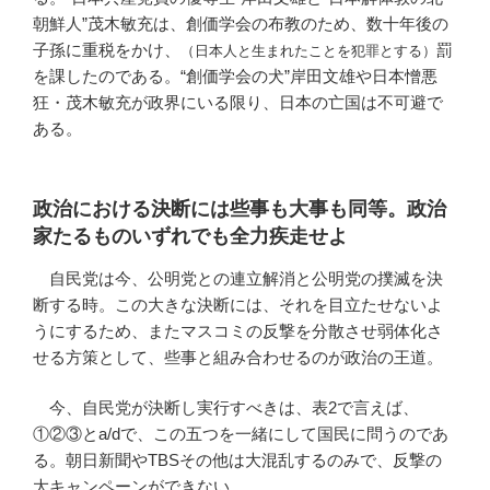
朝鮮人”茂木敏充は、創価学会の布教のため、数十年後の
子孫に重税をかけ、
罰
（日本人と生まれたことを犯罪とする）
を課したのである。“創価学会の犬”岸田文雄や日本憎悪
狂・茂木敏充が政界にいる限り、日本の亡国は不可避で
ある。
政治における決断には些事も大事も同等。政治
家たるものいずれでも全力疾走せよ
自民党は今、公明党との連立解消と公明党の撲滅を決
断する時。この大きな決断には、それを目立たせないよ
うにするため、またマスコミの反撃を分散させ弱体化さ
せる方策として、些事と組み合わせるのが政治の王道。
今、自民党が決断し実行すべきは、表2で言えば、
①②③とa/dで、この五つを一緒にして国民に問うのであ
る。朝日新聞やTBSその他は大混乱するのみで、反撃の
大キャンペーンができない。