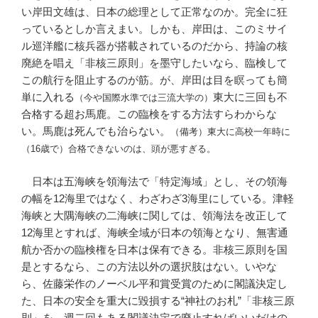
い岸田文雄は、日本の総理として正常なのか。完全に狂
っているとしか言えまい。しかも、岸田は、このミサイ
ル巡洋艦に核兵器が搭載されているのだから、持論の核
廃絶を唱え「非核三原則」を墨守したいなら、臨検して
この航行を阻止するのが筋。が、岸田は目を瞑っても簡
単に入れる
東大に三回も不
（今や国際水準では三流大学の）
合格する超お馬鹿。この臨検をする方法すらわからな
い。馬鹿は死んでも治らない。
（備考）東大に高校一年時に
（16歳で）合格できないのは、頭が悪すぎる。
日本は五海峡を領海法で「特定海域」とし、その領海
の幅を12海里ではなく、わざわざ3海里にしている。津軽
海峡と大隅海峡の二海峡に関しては、領海法を改正して
12海里とすれば、海峡全域が日本の領海となり、無害通
航か否かの臨検権を日本は保有できる。非核三原則を国
是とするなら、この方法以外の選択肢はない。いやな
ら、佐藤栄作のノーベル平和賞受賞のために閣議決定し
た、日本の安全を重大に毀損する“神社のお札”「非核三原
則」を、週二回もある閣議決定で廃止すればいいだけの