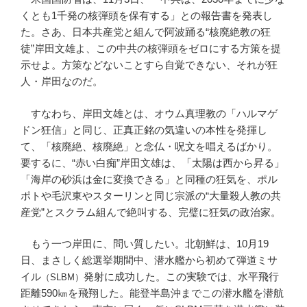
くとも1千発の核弾頭を保有する」との報告書を発表し
た。さあ、日本共産党と組んで阿波踊る“核廃絶教の狂
徒”岸田文雄よ、この中共の核弾頭をゼロにする方策を提
示せよ。方策などないことすら自覚できない、それが狂
人・岸田なのだ。
すなわち、岸田文雄とは、オウム真理教の「ハルマゲ
ドン狂信」と同じ、正真正銘の気違いの本性を発揮し
て、「核廃絶、核廃絶」と念仏・呪文を唱えるばかり。
要するに、“赤い白痴”岸田文雄は、「太陽は西から昇る」
「海岸の砂浜は金に変換できる」と同種の狂気を、ポル
ポトや毛沢東やスターリンと同じ宗派の“大量殺人教の共
産党”とスクラム組んで絶叫する、完璧に狂気の政治家。
もう一つ岸田に、問い質したい。北朝鮮は、10月19
日、まさしく総選挙期間中、潜水艦から初めて弾道ミサ
イル
発射に成功した。この実験では、水平飛行
（SLBM）
距離590㎞を飛翔した。能登半島沖までこの潜水艦を潜航