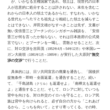
が、いかなる主権国家であれ、領土は、現世代の日本
人が恣意的に処分することは許されない。未生を含むこ
れからの日本人の領土であるからだ。すなわち、いかな
る世代も一㍉たりとも祖先より相続した領土を減らすこ
とはできない。岸田文雄がなすべきことは先ず、文書が
無い安倍晋三とプーチンのシンガポール雑談を、「安倍
晋三が何を言ったか知らない。それは日本政府の公式発
言でない」とプーチンを一喝し、雲散させることだ。次
に、対ロ交渉を吉田茂
や米国レー
（1952年4月～54年12月）
ガン大統領
が実行した大原則
“無交
（1981年1月～1985年）
渉の交渉”
で行うことだ。
具体的には、日ソ共同宣言の廃棄を通告し、「国後択
捉無条件・即時・全面返還」を通告することだ。続い
て、「千島諸島
も返還せよ」「南樺太も返還せ
（クリル）
よ」と通告することだ。そして、ロシアに対していつも
背中を向ける、対ロ外交のイロハを守ること。ロシア民
族は背中を向けられると、必ず自分の方から「これあげ
るから、こっちを向いて」とすり寄ってくる。その時、