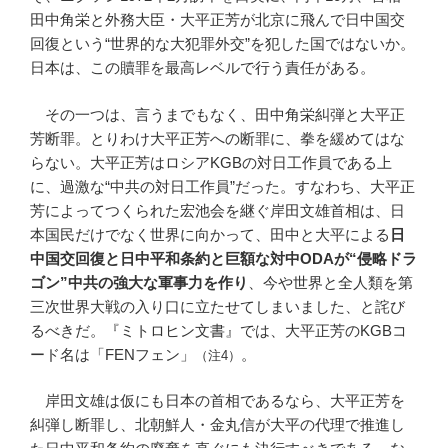
田中角栄と外務大臣・大平正芳が北京に飛んで日中国交
回復という“世界的な大犯罪外交”を犯した国ではないか。
日本は、この贖罪を最高レベルで行う責任がある。
その一つは、言うまでもなく、田中角栄糾弾と大平正
芳断罪。とりわけ大平正芳への断罪に、拳を緩めてはな
らない。大平正芳はロシアKGBの対日工作員である上
に、過激な“中共の対日工作員”だった。すなわち、大平正
芳によってつくられた宏池会を継ぐ岸田文雄首相は、日
本国民だけでなく世界に向かって、田中と大平による
日
中国交回復と日中平和条約と巨額な対中ODAが“侵略ドラ
ゴン”中共の強大な軍事力を作り
、今や世界と全人類を第
三次世界大戦の入り口に立たせてしまいました、と詫び
るべきだ。『ミトロヒン文書』では、大平正芳のKGBコ
ード名は「FENフェン」
。
（注4）
岸田文雄は仮にも日本の首相であるなら、大平正芳を
糾弾し断罪し、北朝鮮人・金丸信が大平の代理で推進し