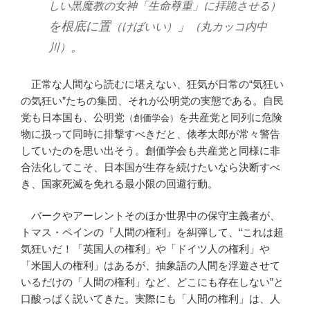
しい黒魔教の女神「生命尊重」に拝跪させる）
を根底に置
」
（けばいい）
（丸カッコ内中
。
川）
正常な人間なら読むに堪えない、狂気が日常の“気狂い
の気狂い”たちの集団、それが公明党の実態である。自民
党も日本国も、公明党
を共産党と同列に危険
（創価学会）
物に扱って同時に排撃すべきだと、俵孝太郎が常々警告
していたのを思い出そう。創価学会も共産党と同様に非
合法化してこそ、日本国が生存を続けたいなら決断すべ
き、国家死滅を免れる最小限の回避行動。
バークやアーレントそのほか世界中の保守主義者が、
トマス・ペインの『人間の権利』を糾弾して、“これは超
気狂いだ！「英国人の権利」や「ドイツ人の権利」や
「米国人の権利」はあるが、抽象語の人間を浮遊させて
いるだけの「人間の権利」など、どこにも存在しない”と
口酸っぱく説いてきた。実際にも「人間の権利」は、人