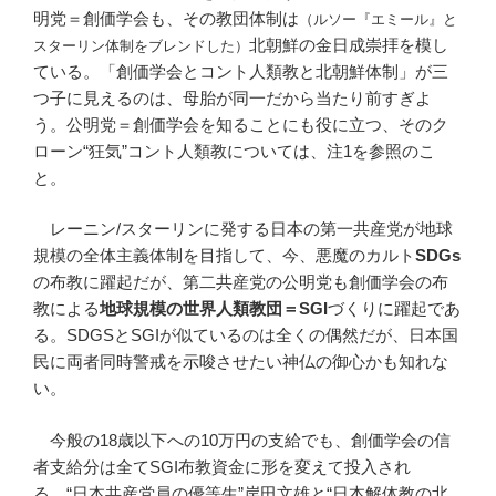
明党＝創価学会も、その教団体制は
（ルソー『エミール』と
北朝鮮の金日成崇拝を模し
スターリン体制をブレンドした）
ている。「創価学会とコント人類教と北朝鮮体制」が三
つ子に見えるのは、母胎が同一だから当たり前すぎよ
う。公明党＝創価学会を知ることにも役に立つ、そのク
ローン“狂気”コント人類教については、注1を参照のこ
と。
レーニン/スターリンに発する日本の第一共産党が地球
規模の全体主義体制を目指して、今、悪魔のカルト
SDGs
の布教に躍起だが、第二共産党の公明党も創価学会の布
教による
地球規模の世界人類教団＝SGI
づくりに躍起であ
る。SDGSとSGIが似ているのは全くの偶然だが、日本国
民に両者同時警戒を示唆させたい神仏の御心かも知れな
い。
今般の18歳以下への10万円の支給でも、創価学会の信
者支給分は全てSGI布教資金に形を変えて投入され
る。“日本共産党員の優等生”岸田文雄と“日本解体教の北