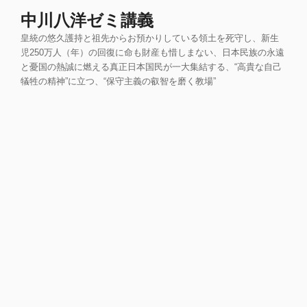
コ
中川八洋ゼミ講義
ン
皇統の悠久護持と祖先からお預かりしている領土を死守し、新生
テ
児250万人（年）の回復に命も財産も惜しまない、日本民族の永遠
ン
と憂国の熱誠に燃える真正日本国民が一大集結する、“高貴な自己
ツ
犠牲の精神”に立つ、“保守主義の叡智を磨く教場”
へ
ス
キ
ッ
プ