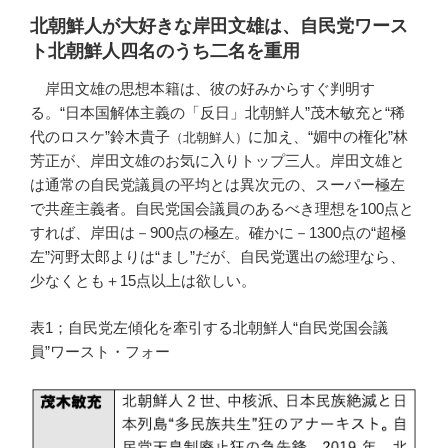
北朝鮮人が大好きな岸田文雄は、自民党ワース
ト北朝鮮人四名のうち二名を重用
岸田文雄の思想本籍は、彼の好みからすぐ判明す
る。“日本国解体主義の「反日」北朝鮮人”茂木敏充と“稀
代のロスケ”鈴木貴子
に加え、“媚中の権化”林
（北朝鮮人）
芳正が、岸田文雄のお気に入りトップ三人。岸田文雄と
は通常の自民党議員の平均とは異次元の、スーパー極左
で共産主義者。自民党国会議員のあるべき理想を100点と
すれば、岸田は－900点の極左。確かに－1300点の“超極
左”河野太郎よりは“まし”だが、自民党選出の総理なら、
少なくとも＋15点以上は欲しい。
表1；自民党左傾化を牽引する北朝鮮人“自民党国会議
員”ワースト・フォー