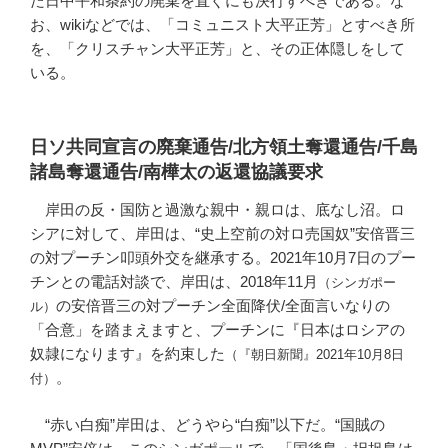
た日中平和条約の廃棄を直ぐにも決行すべきである。な
お、wikiなどでは、「コミュニスト大平正芳」とすべき所
を、「クリスチャン大平正芳」と、その正体隠しをして
いる。
日ソ共同宣言の廃棄通告/北方領土奪還通告/千島
諸島奪還通告/南樺太の返還協議要求
岸田の反・国防と過激な親中・親ロは、底なし沼。ロ
シアに対して、岸田は、“史上空前の対ロ売国奴”安倍晋三
の対プーチン叩頭外交を継承する。2021年10月7日のプー
チンとの電話対談で、岸田は、2018年11月
（シンガポー
の安倍晋三の対プーチン全面降伏/全面言いなりの
ル）
「合意」を踏まえますと、プーチンに『日本はロシアの
奴隷になります』を約束した
（『朝日新聞』2021年10月8日
。
付）
“赤い白痴”岸田は、どうやら“白痴”以下だ。“国賊の