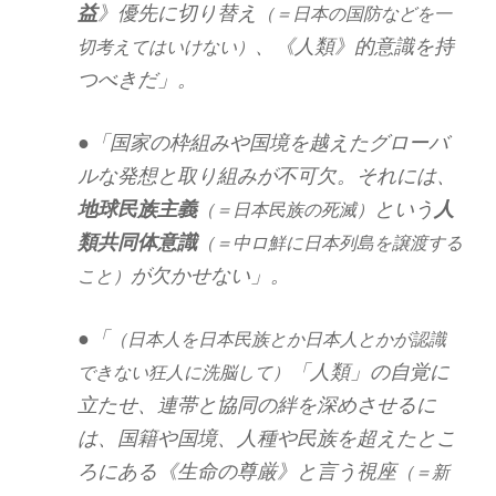
益
》優先に切り替え
（＝日本の国防などを一
、《人類》的意識を持
切考えてはいけない）
つべきだ」。
●「国家の枠組みや国境を越えたグローバ
ルな発想と取り組みが不可欠。それには、
地球民族主義
という
人
（＝日本民族の死滅）
類共同体意識
（＝中ロ鮮に日本列島を譲渡する
が欠かせない」。
こと）
●「
（日本人を日本民族とか日本人とかが認識
「人類」の自覚に
できない狂人に洗脳して）
立たせ、連帯と協同の絆を深めさせるに
は、国籍や国境、人種や民族を超えたとこ
ろにある《生命の尊厳》と言う視座
（＝新