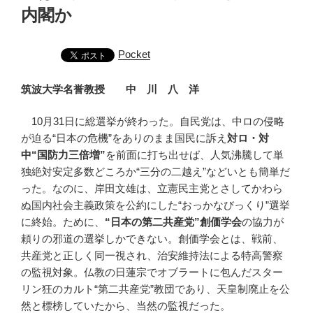
内閣か
Pocket
筑波大学名誉教授 中 川 八 洋
10月31日に総選挙が終わった。自民党は、中ロの侵略
が迫る“日本の危機”をありのまま国民に訴え
対ロ・対
中“国防力三倍増”
を前面に打ち出せば、人気沸騰して単
独絶対安定多数どころか“三分の二越え”などいとも簡単だ
った。なのに、岸田文雄は、立憲民主党とさしてかわら
ぬ国内社会主義政策を公約にした“おっかなびっくり”選挙
に終始。ために、
“日本の第二共産党”創価学会
の協力が
頼りの邪道の選挙しかできない。創価学会とは、戦前、
共産党と正しく同一視され、治安維持法による特高警察
の監視対象。仏教の日蓮宗でオブラートに包んだスター
リン狂のカルト“第二共産党”教団であり、天皇制廃止を公
然と標榜していたから、当然の監視だった。