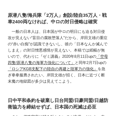
原潜八隻/海兵隊「2万人」創設/陸自35万人・戦
車2400両なければ、中ロの対日侵略は確実
一般の日本人は、日本国が中ロの明日にも迫る対日侵
攻が見えない“盲目の腐敗堕落人”だから、岸田文雄の重症
の“赤い白痴”が認識できないし、彼の「日本なんか滅んで
しまえ」の対日憎悪感情が見えない。本稿では紙幅が無
いので、代わりに『ゼミ講義』2020年8月11日upの
「空母
四隻/原潜八隻の海軍力強化について」
と同年2月7日upの
「ロシアKGB支配下の陸自の再建と陸軍力の強化」
を急
ぎ拳拳服膺されたい。岸田文雄が招く、日本に近づく断
末魔の地獄図が多少は見えてこよう。
日中平和条約を破棄し日台同盟/日豪同盟/日越防
衛協力を締結せずば、日本国の死滅は必至