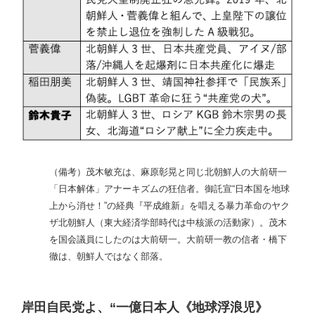
（備考）茂木敏充は、麻原彰晃と同じ北朝鮮人の大前研一
「日本解体」アナーキズムの狂信者。御託宣“日本国を地球
上から消せ！”の経典『平成維新』を唱える暴力革命のヤク
ザ北朝鮮人（東大経済学部時代は中核派の活動家）。茂木
を国会議員にしたのは大前研一。大前研一教の信者・橋下
徹は、朝鮮人ではなく部落。
岸田自民党よ、“一億日本人《地球浮浪児》