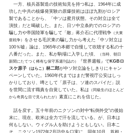
一方、核兵器製造の技術知見を持つ私は、1964年に成
功した中共の核爆発実験の原爆技術はほぼ九割がロシア
製であることから、「中ソは蜜月状態。その対立は全て
演技」だと喝破した。また、日ソ中立条約でのロシアの
騙し力や帝国陸軍を騙して「敵」蒋介石に代理戦争
（大東
をさせる毛沢東の騙し力から考えた「中ソ対立は
亜戦争）
100％嘘」論は、1965年の本郷で自慢して吹聴する私の十
八番だった。また、私が駒場に入学した頃、
（当時、朝日
『世界週報』で
KGBロ
新聞にたてつく稀有な保守系週刊誌の）
スケ原子
林二郎
が中ソ対立論をしきりにキャン
（はらこ）
ペーンしていた。1960年代まではまだ警視庁公安はしっ
かりしており、噂として「原子は、ソ連のスパイだ」説
を世間に流す職責を自覚していた。私は
（同級生のほとんど
素直にこれを信じた。
から奇異な目で見られたが）
話を戻す。五十年前のニクソンの対中“転倒外交”の後始
末に、現在、欧米は全力で汗を流している。が、日本は
何もしない。ウィグル人を助けようともしない。日本こ
そ、ニクソン1972年2月訪中を口実に、同年10月、首相・