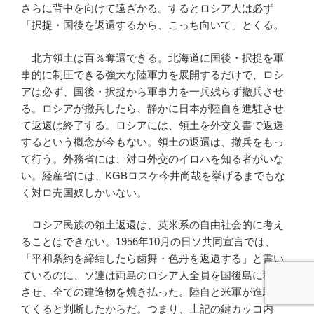
さらに背中を向けて遠ざかる。するとロシア人は必ず
「択捉・国後を返還するから、こっち向いて」とくる。
北方領土は百％奪還できる。北海道に国後・択捉を軍
事的に制圧できる強大な陸軍力を展開するだけで、ロシ
アは必ず、国後・択捉から軍事力を一兵残らず撤兵させ
る。ロシアが撤兵したら、静かに日本が陸自を進駐させ
て返還は終了する。ロシアには、領土を外交文書で返還
するという概念が今もない。領土の返還は、撤兵をもっ
て行う。外務省には、対ロ外交のイロハを知る者がいな
い。経産省には、KGBロスケ今井尚哉を挙げるまでもな
く対ロ売国奴しかいない。
ロシア民族の領土返還は、英米系の自由社会的に考え
ることはできない。1956年10月の日ソ共同宣言では、
「平和条約を締結したら歯舞・色丹を返還する」と書い
ているのに、ソ連は両島のロシア人全員を国後島に移住
させ、全ての建造物を焼き払った。陸自と米軍が進駐し
てくると判断したからだ。つまり、上記の鍵カッコ内