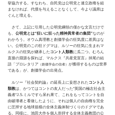
挙協力する。すなわち、自民党は公明党と連立政権を組
まなければ、代償を与えることなくして、今より議席は
ぐんと増える。
さて、上記に引用した公明党綱領の僅かな文言だけで
も、
公明党とは“狂いに狂った精神異常者の集団”
なのが
わかろう。オウム真理教と創価学会の狂気度に差異はな
い。公明党のこの狂ドグマは、ルソーの狂気に生まれマ
ルクスの狂気が継承した
コント人類教
に瓜二つ。むろん
直接の淵源を探れば、マルクス『共産党宣言』掉尾の結
語「プロレタリア
が獲得するものは世界
（創価学会の信者）
である」が、創価学会の出発点。
ルソー『社会契約論』の延長上に妄想された
コント人
類教
は、かつてはコントの友人だった“英国の極左社会主
義者“J.S.ミルですら呆れ果て、これをもってコントを自
由破壊者と看做したように、それは個人の自由権を完全
に圧搾する地球規模の全体主義体制づくりのドグマであ
る。同様に、池田大作を個人崇拝する全体主義教団の公