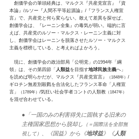
創価学会の筆頭経典は、マルクス『共産党宣言』『資
本論』/ルソー『人間不平等起源論』/『フランス人権宣
言』で、共産党と何ら変らない。敢えて差異を探せば、
創価学会は、『レーニン全集』の毒気が弱い。端的に言
えば、共産党のルソー・マルクス・レーニン主義に対
し、創価学会はレーニンを脱落させたルソー・マルクス
主義を標榜している、と考えればよかろう。
現に、創価学会の政治部局「公明党」の1994年「綱
領」は、その第四節「
人類益
を目指す
地球民族主義
へ」
を読めば明らかだが、マルクス『共産党宣言』
/
（1848年）
ギロチン無差別殺戮を合法化したフランス革命「人権宣
言」
/気狂い社会学者コントの人類教
（1789年）
（1847年）
を混ぜ合わせている。
●「一国のみの利害得失に固執する旧来の
主権国家思想から脱却し
（＝国際法を全部無
、《国益》から《
地球益
》《
人類
視して）