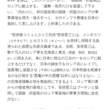
MVP”安倍は、このシンガポールで、「国後島・択捉島は
ロシアに献上する」「歯舞・色丹だけを返還して下さ
い」「代わりに、対日侵攻用の国後・択捉のロシアの軍
事基地を増大・強大すべく、そのインフラ整備を日本が
負担して差し上げます」と約束したのである。
“安倍家コミュニスト三代目”安倍晋三とは、メンギスツ
とカストロ
を崇拝し拝跪する血
（エチオピア）
（キューバ）
塗られた凶悪な共産主義者である。当然、安倍晋三は、
数十万人のロシア軍を北海道と東北
（青森、秋田、新潟ほ
に招き入れ、単に日本に領土の三分の一をロシアに献
か）
上するだけでなく、日本の婦女子をロシア兵にレイプし
放題/殺し放題させ
日本民族を絶滅す
（子供たちは餓死させ）
るのを計画する“悪魔の中の悪魔”以外にはなりえない。こ
の北海道侵略占領を無血的にできるよう、ロシア軍の東
からの侵攻用の基地として今、安倍晋三はプーチンと協
同して国後・択捉島のロシア軍基地の軍事力増強に余念
がない。