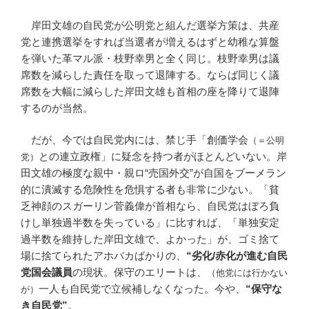
岸田文雄の自民党が公明党と組んだ選挙方策は、共産
党と連携選挙をすれば当選者が増えるはずと幼稚な算盤
を弾いた革マル派・枝野幸男と全く同じ。枝野幸男は議
席数を減らした責任を取って退陣する。ならば同じく議
席数を大幅に減らした岸田文雄も首相の座を降りて退陣
するのが当然。
だが、今では自民党内には、禁じ手「創価学会
（＝公明
との連立政権」に疑念を持つ者がほとんどいない。岸
党）
田文雄の極度な親中・親ロ“売国外交”が自国をブーメラン
的に潰滅する危険性を危惧する者も非常に少ない。「貧
乏神顔のスガーリン菅義偉が首相なら、自民党はぼろ負
けし単独過半数を失っている」に比すれば、「単独安定
過半数を維持した岸田文雄で、よかった」が、ゴミ捨て
場に捨てられたアホバカばかりの、
“劣化/赤化が進む自民
党国会議員
の現状。保守のエリートは、
（他党には行かない
一人も自民党で立候補しなくなった。今や、
“保守な
が）
き自民党”
。