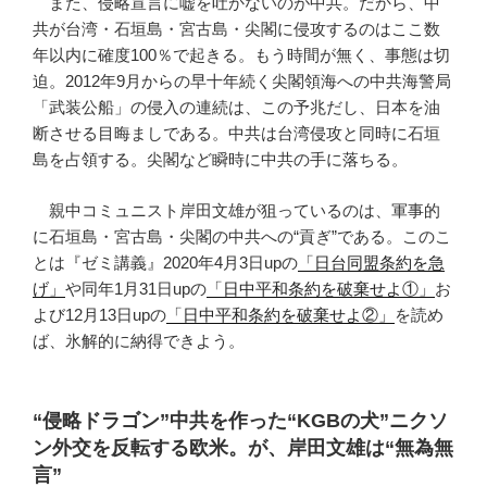
また、侵略宣言に嘘を吐かないのが中共。だから、中
共が台湾・石垣島・宮古島・尖閣に侵攻するのはここ数
年以内に確度100％で起きる。もう時間が無く、事態は切
迫。2012年9月からの早十年続く尖閣領海への中共海警局
「武装公船」の侵入の連続は、この予兆だし、日本を油
断させる目晦ましである。中共は台湾侵攻と同時に石垣
島を占領する。尖閣など瞬時に中共の手に落ちる。
親中コミュニスト岸田文雄が狙っているのは、軍事的
に石垣島・宮古島・尖閣の中共への“貢ぎ”である。このこ
とは『ゼミ講義』2020年4月3日upの
「日台同盟条約を急
げ」
や同年1月31日upの
「日中平和条約を破棄せよ①」
お
よび12月13日upの
「日中平和条約を破棄せよ②」
を読め
ば、氷解的に納得できよう。
“侵略ドラゴン”中共を作った“KGBの犬”ニクソ
ン外交を反転する欧米。が、岸田文雄は“無為無
言”