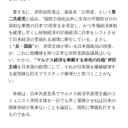
要するに、岸田自民党は、偽装名「公明党」という
第
二共産党
と組み、“国防力強化以外に生存の可能性ゼロの
深刻な事態の日本”の現実を全否定し、かつ市場経済体制
を破壊し尽くし統制経済や計画経済に日本をシフトさせ
て日本経済の雪崩れる崩壊に牽引している。まさし
く
“反・国政”
が、岸田文雄が率いる日本国政治の現実。
が、これに危機感を持つ正常な自民党国会議員はいな
い。だから、
“マルクス経済を奉戴する赤色の白痴”岸田
文雄
を日本国の総理にして、それが日本国を爆破破壊す
る超危険な巨大プラスチック爆弾だと気づくことがな
い。
本稿は、日本共産党系でマルクス経済学原理主義のコ
ミュニスト岸田文雄を一日でも早く退陣させねば日本の
国家存続が覚束ないことを論証し、国民に警鐘乱打する
ものである。